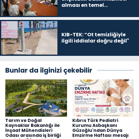
alması en temel
önceliğimiz”
KIB-TEK: “Ot temizliğiyle
ilgili iddialar doğru değil"
Bunlar da ilginizi çekebilir
Tarım ve Doğal
Kıbrıs Türk Pediatri
Kaynaklar Bakanlığı ile
Kurumu Asbaşkanı
İnşaat Mühendisleri
Güzoğlu'ndan Dünya
Odası arasında iş birliği
Emzirme Haftası mesajı