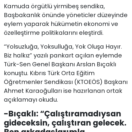
Kamuda örgütlü yirmibeş sendika,
SAĞLIK
Başbakanlık önünde yöneticler düzeyinde
eylem yaparak hükümetin ekonomi ve
Spor
özelleştirme politikalarını eleştirdi.
Teknoloji
“Yolsuzluğa, Yoksulluğa, Yok Oluşa Hayır.
Biz halkız” yazılı pankart açılan eylemde
TÜRKiYE
Türk-Sen Genel Başkanı Arslan Bıçaklı
konuştu. Kıbrıs Türk Orta Eğitim
Video Galeri
Öğretmenler Sendikası (KTOEÖS) Başkanı
YAŞAM
Ahmet Karaoğulları ise hazırlanan ortak
açıklamayı okudu.
Yazarlar
-Bıçaklı: “Çalıştıramadıysan
gideceksin, çalıştıran gelecek.
Ben arkadaşlarımla