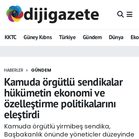
ADVERTORIAL
Hava Durumu
KKTC
Güney Kıbrıs
Türkiye
Gündem
Dünya
Ek
Dijigazete
Trafik Durumu
Dünya
Süper Lig Puan Durumu ve Fikstür
HABERLER
GÜNDEM
Eğitim
Tüm Manşetler
Kamuda örgütlü sendikalar
Ekonomi
Son Dakika Haberleri
hükümetin ekonomi ve
özelleştirme politikalarını
Foto Galeri
Haber Arşivi
eleştirdi
GEZİ
Kamuda örgütlü yirmibeş sendika,
Başbakanlık önünde yöneticler düzeyinde
Güncel