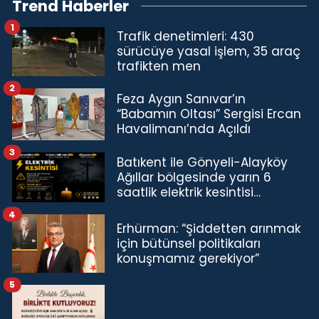
Trend Haberler
1
Trafik denetimleri: 430
sürücüye yasal işlem, 35 araç
trafikten men
2
Feza Aygın Sanıvar’ın
“Babamın Oltası” Sergisi Ercan
Havalimanı’nda Açıldı
3
Batıkent ile Gönyeli-Alayköy
Ağıllar bölgesinde yarın 6
saatlik elektrik kesintisi…
4
Erhürman: “Şiddetten arınmak
için bütünsel politikaları
konuşmamız gerekiyor”
5