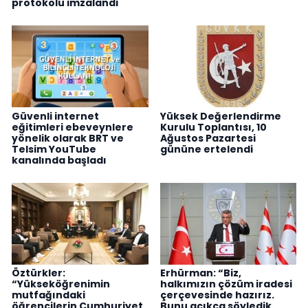
protokolü imzalandı
Güvenli internet
Yüksek Değerlendirme
eğitimleri ebeveynlere
Kurulu Toplantısı, 10
yönelik olarak BRT ve
Ağustos Pazartesi
Telsim YouTube
gününe ertelendi
kanalında başladı
Öztürkler:
Erhürman: “Biz,
“Yükseköğrenimin
halkımızın çözüm iradesi
mutfağındaki
çerçevesinde hazırız.
öğrencilerin Cumhuriyet
Bunu açıkça söyledik.