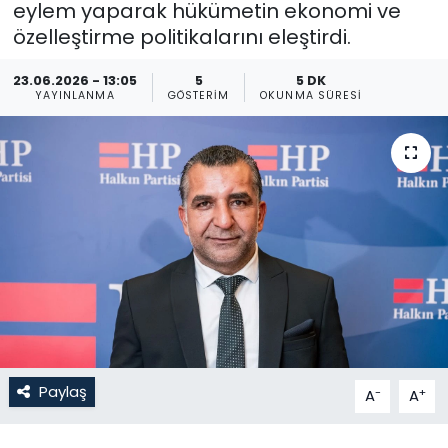
eylem yaparak hükümetin ekonomi ve
özelleştirme politikalarını eleştirdi.
Gündem
23.06.2026 - 13:05
5
5 DK
KKTC
YAYINLANMA
GÖSTERIM
OKUNMA SÜRESI
KKTC YEREL SEÇİM 2018
Kültür Sanat
Magazin
Moda
Nöbetçi Eczaneler
Otomobil Dünyası
Paylaş
-
+
A
A
Politika