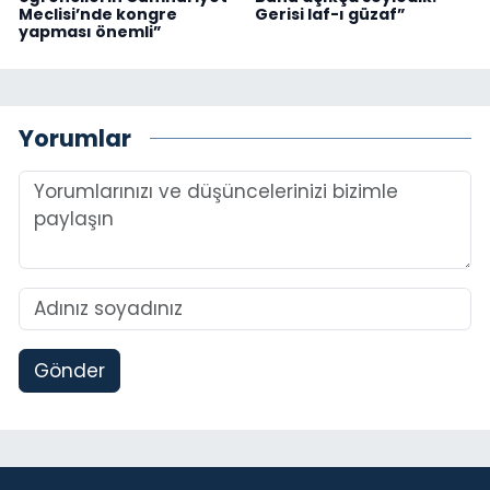
Meclisi’nde kongre
Gerisi laf-ı güzaf”
yapması önemli”
Yorumlar
Gönder