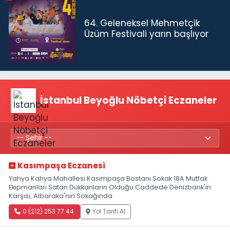
64. Geleneksel Mehmetçik
Üzüm Festivali yarın başlıyor
İstanbul Beyoğlu Nöbetçi Eczaneler
Kasımpaşa Eczanesi
Yahya Kahya Mahallesi Kasımpaşa Bostanı Sokak 18A Mutfak
Ekipmanları Satan Dükkanların Olduğu Caddede Denizbank'ın
Karşısı, Albaraka'nın Sokağında
0 (212) 253 77 44
Yol Tarifi Al