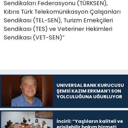
Sendikaları Federasyonu (TÜRKSEN),
Kıbrıs Türk Telekomünikasyon Çalışanları
Sendikası (TEL-SEN), Turizm Emekçileri
Sendikası (TES) ve Veteriner Hekimleri
Sendikası (VET-SEN)”
UNIVERSAL BANK KURUCUSU
ŞEMSİ KAZIM ERKMAN’I SON
YOLCULUĞUNA UĞURLUYOR
İncirli: “Yaşlıların kaliteli ve
erişilebilir bakım hizmeti