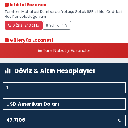
Istiklal Eczanesi
Tomtom Mahallesi Kumbaracı Yokuşu Sokak 68B İstiklal Caddesi
Rus Konsolosluğu yanı
0 (212) 243 21 15
Yol Tarifi Al
Güleryüz Eczanesi
Piripaşa Mahallesi Şaban Deresi Sokak 7 D Koç Müzesi Arkası-
Tüm Nöbetçi Eczaneler
kalaycıbahçe Meydana Doğru
0 (212) 369 95 85
Yol Tarifi Al
Döviz & Altın Hesaplayıcı
₺