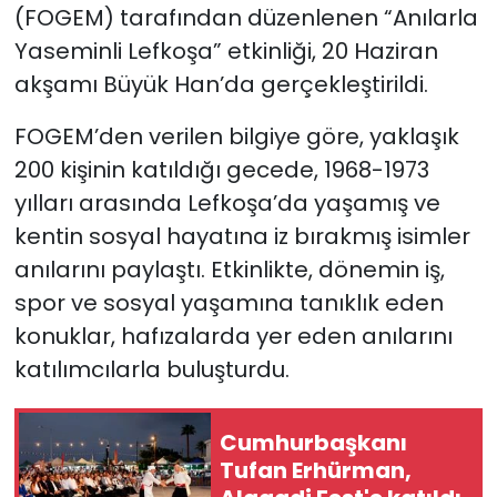
(FOGEM) tarafından düzenlenen “Anılarla
Yaseminli Lefkoşa” etkinliği, 20 Haziran
SAĞLIK
akşamı Büyük Han’da gerçekleştirildi.
Spor
FOGEM’den verilen bilgiye göre, yaklaşık
Teknoloji
200 kişinin katıldığı gecede, 1968-1973
yılları arasında Lefkoşa’da yaşamış ve
TÜRKiYE
kentin sosyal hayatına iz bırakmış isimler
anılarını paylaştı. Etkinlikte, dönemin iş,
Video Galeri
spor ve sosyal yaşamına tanıklık eden
konuklar, hafızalarda yer eden anılarını
YAŞAM
katılımcılarla buluşturdu.
Yazarlar
Cumhurbaşkanı
Tufan Erhürman,