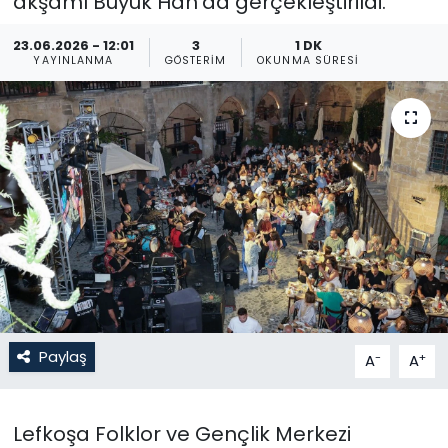
akşamı Büyük Han’da gerçekleştirildi.
Gündem
23.06.2026 - 12:01
3
1 DK
YAYINLANMA
GÖSTERIM
OKUNMA SÜRESI
KKTC
KKTC YEREL SEÇİM 2018
Kültür Sanat
Magazin
Moda
Nöbetçi Eczaneler
Paylaş
-
+
A
A
Otomobil Dünyası
Lefkoşa Folklor ve Gençlik Merkezi
Politika