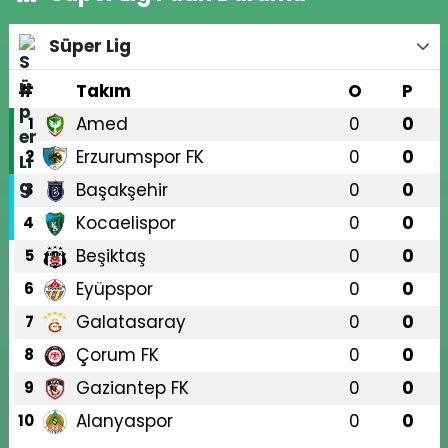
Süper Lig
#
Takım
O
P
Amed
0
0
1
Erzurumspor FK
0
0
2
Başakşehir
0
0
3
Kocaelispor
0
0
4
Beşiktaş
0
0
5
Eyüpspor
0
0
6
Galatasaray
0
0
7
Çorum FK
0
0
8
Gaziantep FK
0
0
9
Alanyaspor
0
0
10