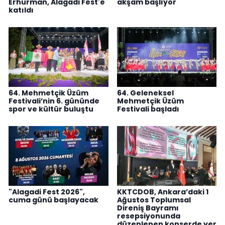
Erhürman, Alagadi Fest'e
akşam başlıyor
katıldı
64. Mehmetçik Üzüm
64. Geleneksel
Festivali’nin 6. gününde
Mehmetçik Üzüm
spor ve kültür buluştu
Festivali başladı
"Alagadi Fest 2026",
KKTCDOB, Ankara’daki 1
cuma günü başlayacak
Ağustos Toplumsal
Direniş Bayramı
resepsiyonunda
düzenlenen konserde yer