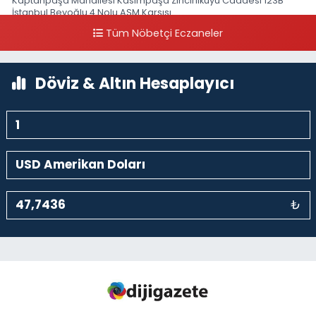
Kaptanpaşa Mahallesi Kasımpaşa Zincirlikuyu Caddesi 123B
İstanbul Beyoğlu 4 Nolu ASM Karşısı
Tüm Nöbetçi Eczaneler
0 (212) 297 96 92
Yol Tarifi Al
Döviz & Altın Hesaplayıcı
₺