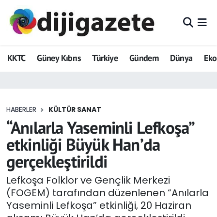
ADVERTORIAL
Hava Durumu
KKTC
Güney Kıbrıs
Türkiye
Gündem
Dünya
Ek
Dijigazete
Trafik Durumu
Dünya
Süper Lig Puan Durumu ve Fikstür
HABERLER
KÜLTÜR SANAT
Eğitim
Tüm Manşetler
“Anılarla Yaseminli Lefkoşa”
Ekonomi
Son Dakika Haberleri
etkinliği Büyük Han’da
gerçekleştirildi
Foto Galeri
Haber Arşivi
Lefkoşa Folklor ve Gençlik Merkezi
GEZİ
(FOGEM) tarafından düzenlenen “Anılarla
Yaseminli Lefkoşa” etkinliği, 20 Haziran
Güncel