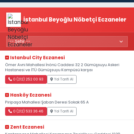
İstanbul Beyoğlu Nöbetçi Eczaneler
Istanbul City Eczanesi
Ömer Avni Mahallesi İnönü Caddesi 32 2 Gümüşsuyu Askeri
Hastanesi ve İTÜ Gümüşsuyu Kampüsü karşısı
0 (212) 252 00 93
Yol Tarifi Al
Hasköy Eczanesi
Piripaşa Mahallesi Şaban Deresi Sokak 65 A
0 (212) 533 36 46
Yol Tarifi Al
Zent Eczanesi