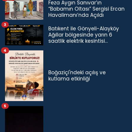
Feza Aygın Sanıvar’ın
“Babamın Oltası” Sergisi Ercan
Havalimanı’nda Açıldı
3
Batıkent ile Gönyeli-Alayköy
Ağıllar bölgesinde yarın 6
saatlik elektrik kesintisi…
4
Boğaziçi'ndeki açılış ve
kutlama etkinliği
5