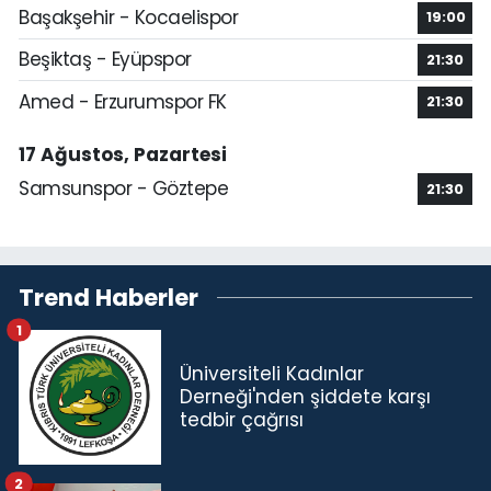
Başakşehir - Kocaelispor
19:00
Beşiktaş - Eyüpspor
21:30
Amed - Erzurumspor FK
21:30
17 Ağustos, Pazartesi
Samsunspor - Göztepe
21:30
Trend Haberler
1
Üniversiteli Kadınlar
Derneği'nden şiddete karşı
tedbir çağrısı
2