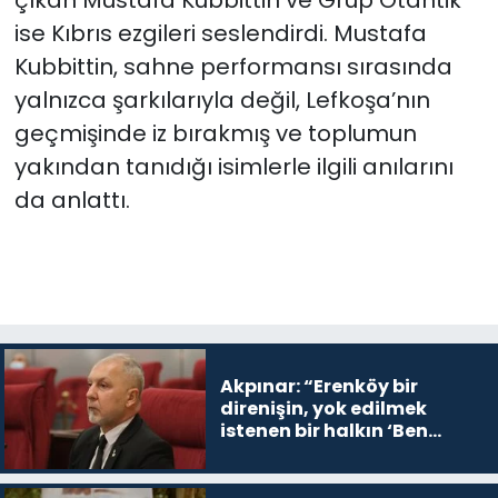
ise Kıbrıs ezgileri seslendirdi. Mustafa
Kubbittin, sahne performansı sırasında
yalnızca şarkılarıyla değil, Lefkoşa’nın
geçmişinde iz bırakmış ve toplumun
yakından tanıdığı isimlerle ilgili anılarını
da anlattı.
Akpınar: “Erenköy bir
direnişin, yok edilmek
istenen bir halkın ‘Ben
buradayım ve var olmaya
devam edeceğim’ dediği
yer