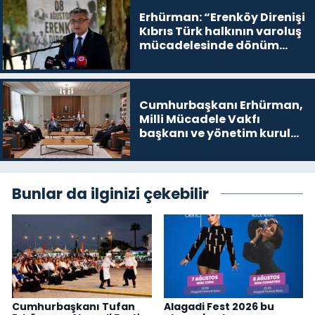
Erhürman: “Erenköy Direnişi
Kıbrıs Türk halkının varoluş
mücadelesinde dönüm
noktalarından biri”
Cumhurbaşkanı Erhürman,
Milli Mücadele Vakfı
başkanı ve yönetim kurulu
üyelerini kabul etti
Bunlar da ilginizi çekebilir
Cumhurbaşkanı Tufan
Alagadi Fest 2026 bu