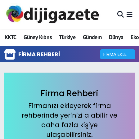
ADVERTORIAL
Hava Durumu
KKTC
Güney Kıbrıs
Türkiye
Gündem
Dünya
Ek
Dijigazete
Trafik Durumu
FIRMA REHBERI
FIRMA EKLE
Dünya
Süper Lig Puan Durumu ve Fikstür
Eğitim
Tüm Manşetler
Ekonomi
Son Dakika Haberleri
Firma Rehberi
Foto Galeri
Haber Arşivi
Firmanızı ekleyerek firma
rehberinde yerinizi alabilir ve
GEZİ
daha fazla kişiye
ulaşabilirsiniz.
Güncel