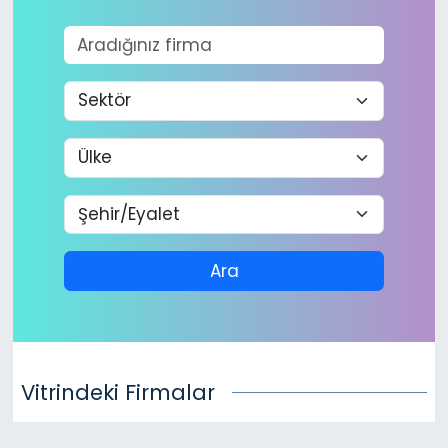
Gündem
KKTC
KKTC YEREL SEÇİM 2018
Kültür Sanat
Magazin
Ara
Moda
Nöbetçi Eczaneler
Vitrindeki Firmalar
Otomobil Dünyası
Politika