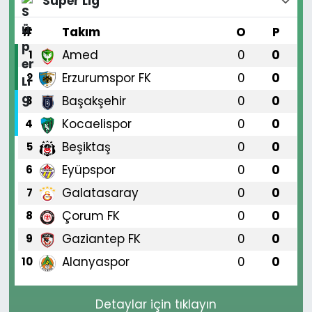
Süper Lig
#
Takım
O
P
Amed
0
0
1
Erzurumspor FK
0
0
2
Başakşehir
0
0
3
Kocaelispor
0
0
4
Beşiktaş
0
0
5
Eyüpspor
0
0
6
Galatasaray
0
0
7
Çorum FK
0
0
8
Gaziantep FK
0
0
9
Alanyaspor
0
0
10
Detaylar için tıklayın