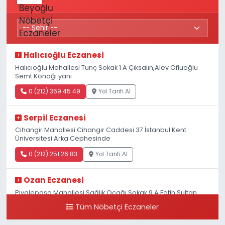
Halıcıoğlu Eczanesi
Halıcıoğlu Mahallesi Tunç Sokak 1 A Çıksalın,Alev Ofluoğlu
Semt Konağı yanı
0 (212) 369 45 49
Yol Tarifi Al
Serpil Eczanesi
Cihangir Mahallesi Cihangir Caddesi 37 İstanbul Kent
Üniversitesi Arka Cephesinde
0 (212) 251 26 83
Yol Tarifi Al
Ozan Eczanesi
Piyalepaşa Mahallesi Sağlık Ocağı Sokak 9 A Fatih Sultan
ASM Yanı
Tüm Nöbetçi Eczaneler
0 (212) 297 30 13
Yol Tarifi Al