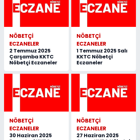
SAĞLIK
Spor
NÖBETÇI
NÖBETÇI
ECZANELER
ECZANELER
Teknoloji
2 Temmuz 2025
1 Temmuz 2025 Salı
Çarşamba KKTC
KKTC Nöbetçi
TÜRKiYE
Nöbetçi Eczaneler
Eczaneler
Video Galeri
YAŞAM
Yazarlar
NÖBETÇI
NÖBETÇI
ECZANELER
ECZANELER
30 Haziran 2025
27 Haziran 2025