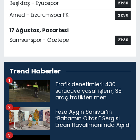
Beşiktaş - Eyüpspor
21:30
Amed - Erzurumspor FK
21:30
17 Ağustos, Pazartesi
Samsunspor - Göztepe
21:30
Trend Haberler
1
Trafik denetimleri: 430
sürücüye yasal işlem, 35
araç trafikten men
2
Feza Aygın Sanıvar’ın
“Babamın Oltası” Sergisi
Ercan Havalimanı’nda Açıldı
3