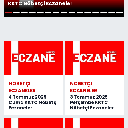
KKTC Nöbetçi Eczaneler
Gündem
1
2
3
4
5
6
7
8
9
10
11
12
13
14
15
KKTC
KKTC YEREL SEÇİM 2018
Kültür Sanat
Magazin
Moda
NÖBETÇI
NÖBETÇI
ECZANELER
ECZANELER
4 Temmuz 2025
3 Temmuz 2025
Nöbetçi Eczaneler
Cuma KKTC Nöbetçi
Perşembe KKTC
Eczaneler
Nöbetçi Eczaneler
Otomobil Dünyası
Politika