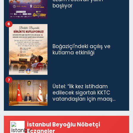
başlıyor
6
Boğaziçi'ndeki açılış ve
kutlama etkinliği
7
Üstel: “İlk kez istihdam
edilecek sigortalı KKTC
vatandaşları için maaş
desteğini 35 bin TL'ye
çıkardık”
İstanbul Beyoğlu Nöbetçi
Eczaneler