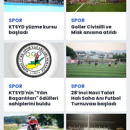
SPOR
SPOR
KTSYD yüzme kursu
Goller Civisilli ve
başladı
Misk anısına atıldı
SPOR
SPOR
KTSYD'nin "Yılın
28’inci Naci Talat
Başarılıları" ödülleri
Halı Saha Anı Futbol
sahiplerini buldu
Turnuvası başladı