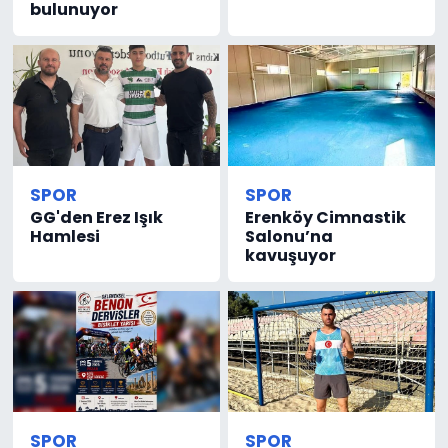
bulunuyor
SPOR
SPOR
GG'den Erez Işık
Erenköy Cimnastik
Hamlesi
Salonu’na
kavuşuyor
SPOR
SPOR