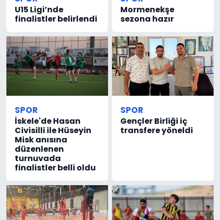
U15 Ligi’nde
Mormenekşe
finalistler belirlendi
sezona hazır
SPOR
SPOR
İskele'de Hasan
Gençler Birliği iç
Civisilli ile Hüseyin
transfere yöneldi
Misk anısına
düzenlenen
turnuvada
finalistler belli oldu