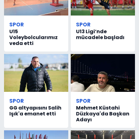
SPOR
SPOR
U15
U13 Ligi’nde
Voleybolcularımız
mücadele başladı
veda etti
SPOR
SPOR
GG altyapısını Salih
Mehmet Küstahi
Işık'a emanet etti
Düzkaya'da Başkan
Adayı