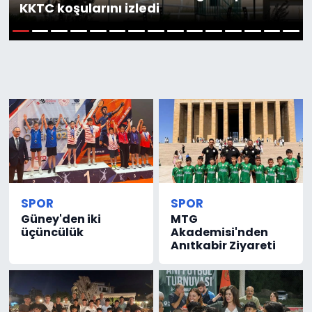
KKTC koşularını izledi
Gündem
1
2
3
4
5
6
7
8
9
10
11
12
13
14
15
KKTC
KKTC YEREL SEÇİM 2018
Kültür Sanat
Magazin
Moda
SPOR
SPOR
Güney'den iki
MTG
üçüncülük
Akademisi'nden
Nöbetçi Eczaneler
Anıtkabir Ziyareti
Otomobil Dünyası
Politika