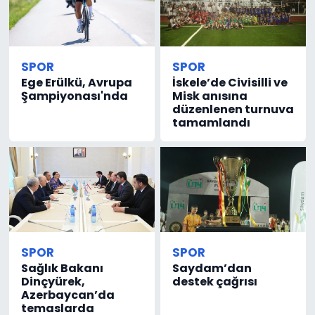
SPOR
SPOR
Ege Erülkü, Avrupa
İskele’de Civisilli ve
Şampiyonası'nda
Misk anısına
düzenlenen turnuva
tamamlandı
SPOR
SPOR
Sağlık Bakanı
Saydam’dan
Dinçyürek,
destek çağrısı
Azerbaycan’da
temaslarda