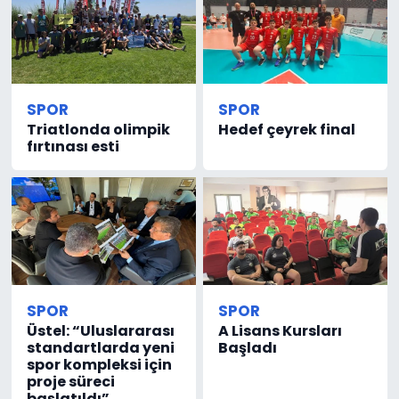
SPOR
SPOR
Triatlonda olimpik
Hedef çeyrek final
fırtınası esti
SPOR
SPOR
Üstel: “Uluslararası
A Lisans Kursları
standartlarda yeni
Başladı
spor kompleksi için
proje süreci
başlatıldı”