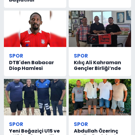
SPOR
SPOR
DTB'den Babacar
Kılıç Ali Kahraman
Diop Hamlesi
Gençler Birliği’nde
SPOR
SPOR
Yeni Boğaziçi U15 ve
Abdullah Özerinç