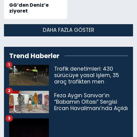
GG’den Deniz’e
ziyaret
DAHA FAZLA GÖSTER
Trend Haberler
1
Trafik denetimleri: 430
sürücüye yasal işlem, 35
araç trafikten men
2
Feza Aygın Sanıvar’ın
“Babamın Oltası” Sergisi
Ercan Havalimanı’nda Açıldı
3