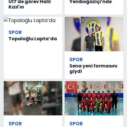
U17'de görev Halil
Yeniboğaziçi’nde
Kızıl'ın
SPOR
Topaloğlu Lapta’da
SPOR
Sena yeni formasını
giydi
SPOR
SPOR