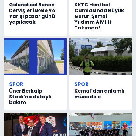
Geleneksel Benon
KKTC Hentbol
Dervişler İskele Yol
Camiasında Büyük
Yarışı pazar günü
Gurur: Şemsi
yapılacak
Yıldırım A Milli
Takımda!
SPOR
SPOR
Üner Berkalp
Kemal’dan anlamlı
Stadı’na detaylı
mücadele
bakım