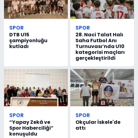
SAĞLIK
SPOR
SPOR
Spor
DTB U15
28. Naci Talat Halı
şampiyonluğu
Saha Futbol Anı
Teknoloji
kutladı
Turnuvası’nda U10
kategorisi maçları
gerçekleştirildi
TÜRKiYE
Video Galeri
YAŞAM
Yazarlar
SPOR
SPOR
“Yapay Zekâ ve
Okçular İskele'de
Spor Haberciliği”
attı
konuşuldu