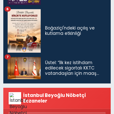
6
Boğaziçi'ndeki açılış ve
kutlama etkinliği
7
Üstel: “İlk kez istihdam
edilecek sigortalı KKTC
vatandaşları için maaş
desteğini 35 bin TL'ye
çıkardık”
İstanbul Beyoğlu Nöbetçi
Eczaneler