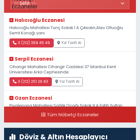
Halıcıoğlu Eczanesi
Halıcıoğlu Mahallesi Tunç Sokak 1 A Çıksalın,Alev Ofluoğlu
Semt Konağı yanı
0 (212) 369 45 49
Yol Tarifi Al
Serpil Eczanesi
Cihangir Mahallesi Cihangir Caddesi 37 İstanbul Kent
Üniversitesi Arka Cephesinde
0 (212) 251 26 83
Yol Tarifi Al
Ozan Eczanesi
Piyalepaşa Mahallesi Sağlık Ocağı Sokak 9 A Fatih Sultan
ASM Yanı
Tüm Nöbetçi Eczaneler
0 (212) 297 30 13
Yol Tarifi Al
Döviz & Altın Hesaplayıcı