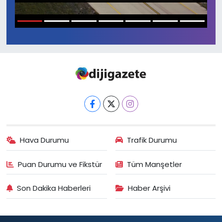
Gündem
1
2
3
4
5
6
7
KKTC
KKTC YEREL SEÇİM 2018
Kültür Sanat
Magazin
Hava Durumu
Trafik Durumu
Moda
Puan Durumu ve Fikstür
Tüm Manşetler
Nöbetçi Eczaneler
Son Dakika Haberleri
Haber Arşivi
Otomobil Dünyası
Politika