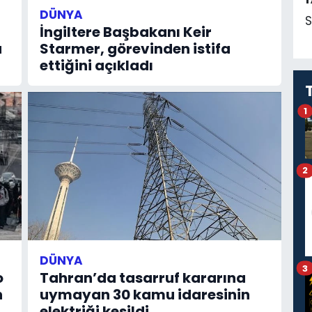
DÜNYA
S
İngiltere Başbakanı Keir
a
Starmer, görevinden istifa
ettiğini açıkladı
1
2
DÜNYA
3
o
Tahran’da tasarruf kararına
n
uymayan 30 kamu idaresinin
elektriği kesildi