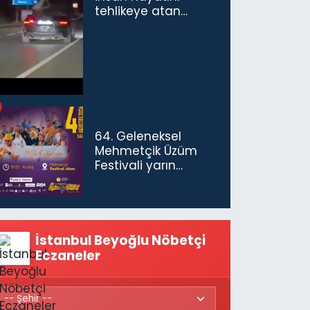
tehlikeye atan
sürücü ve yolcuya
ceza...
64. Geleneksel
Mehmetçik Üzüm
Festivali yarın
başlıyor
İstanbul Beyoğlu Nöbetçi
Eczaneler