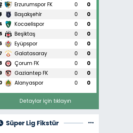
Erzurumspor FK
0
0
2
Başakşehir
0
0
3
Kocaelispor
0
0
4
Beşiktaş
0
0
5
Eyüpspor
0
0
6
Galatasaray
0
0
7
vrupa'da aşırı sıcaklar ve orm
Çorum FK
0
0
8
ansa ve İspanya'da on binlerce
Gaziantep FK
0
0
9
iliyor
Alanyaspor
0
0
0
Detaylar için tıklayın
Süper Lig Fikstür