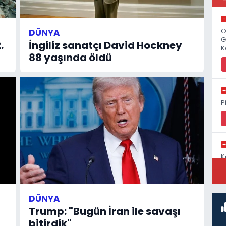
DÜNYA
Ö
G
.
İngiliz sanatçı David Hockney
K
88 yaşında öldü
P
K
C
DÜNYA
Trump: "Bugün İran ile savaşı
bitirdik"