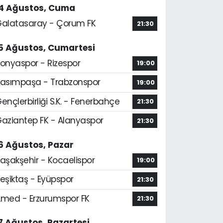
14 Ağustos, Cuma
alatasaray - Çorum FK
21:30
5 Ağustos, Cumartesi
onyaspor - Rizespor
19:00
asımpaşa - Trabzonspor
19:00
ençlerbirliği S.K. - Fenerbahçe
21:30
aziantep FK - Alanyaspor
21:30
6 Ağustos, Pazar
aşakşehir - Kocaelispor
19:00
eşiktaş - Eyüpspor
21:30
med - Erzurumspor FK
21:30
7 Ağustos, Pazartesi