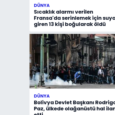
DÜNYA
Sıcaklık alarmı verilen
Fransa'da serinlemek için suy
giren 13 kişi boğularak öldü
DÜNYA
Bolivya Devlet Başkanı Rodrig
Paz, ülkede olağanüstü hal ila
etti