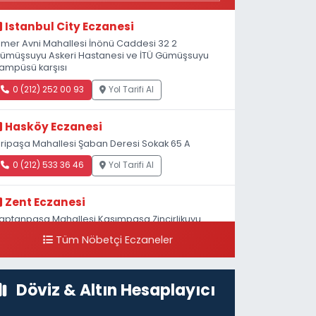
Istanbul City Eczanesi
mer Avni Mahallesi İnönü Caddesi 32 2
ümüşsuyu Askeri Hastanesi ve İTÜ Gümüşsuyu
ampüsü karşısı
0 (212) 252 00 93
Yol Tarifi Al
Hasköy Eczanesi
iripaşa Mahallesi Şaban Deresi Sokak 65 A
0 (212) 533 36 46
Yol Tarifi Al
Zent Eczanesi
aptanpaşa Mahallesi Kasımpaşa Zincirlikuyu
addesi 123B İstanbul Beyoğlu 4 Nolu ASM Karşısı
Tüm Nöbetçi Eczaneler
0 (212) 297 96 92
Yol Tarifi Al
Döviz & Altın Hesaplayıcı