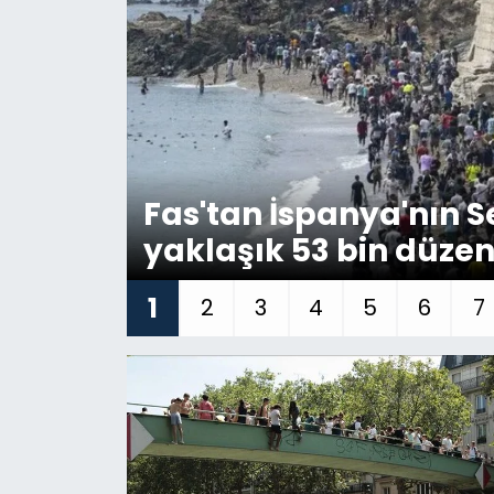
Gündem
KKTC
KKTC YEREL SEÇİM 2018
Fas'tan İspanya'nın 
Kültür Sanat
yaklaşık 53 bin düze
Magazin
1
2
3
4
5
6
7
Moda
Nöbetçi Eczaneler
Otomobil Dünyası
Politika