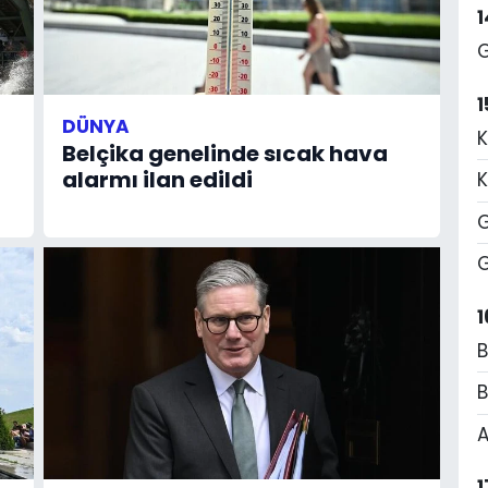
G
1
DÜNYA
K
Belçika genelinde sıcak hava
alarmı ilan edildi
K
G
G
1
B
B
A
1