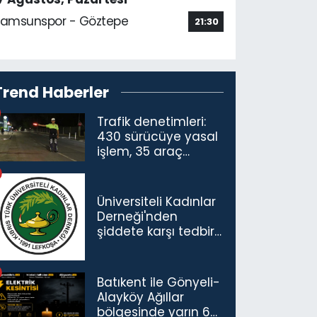
amsunspor - Göztepe
21:30
Trend Haberler
Trafik denetimleri:
430 sürücüye yasal
işlem, 35 araç
trafikten men
Üniversiteli Kadınlar
Derneği'nden
şiddete karşı tedbir
çağrısı
Batıkent ile Gönyeli-
Alayköy Ağıllar
bölgesinde yarın 6