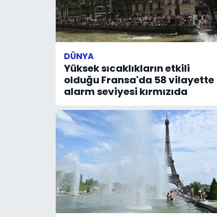
SAĞLIK
Spor
DÜNYA
Yüksek sıcaklıkların etkili
Teknoloji
olduğu Fransa'da 58 vilayette
alarm seviyesi kırmızıda
TÜRKiYE
Video Galeri
YAŞAM
Yazarlar