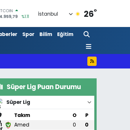
°
OLAR
26
İstanbul
7,7436
%0.18
URO
5,2510
%0.32
aberler
Spor
Bilim
Eğitim
TERLİN
4,4811
%0.38
RAM ALTIN
660.55
%0.03
İST100
3.779
%-14
ITCOIN
4.959,79
%1.11
Süper Lig Puan Durumu
Süper Lig
#
Takım
O
P
Amed
0
0
1