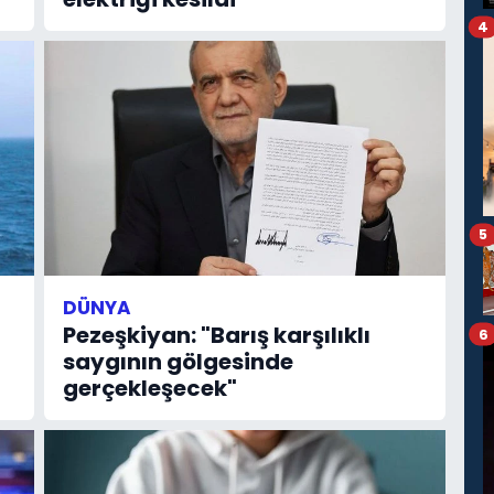
4
5
DÜNYA
Pezeşkiyan: "Barış karşılıklı
6
saygının gölgesinde
gerçekleşecek"