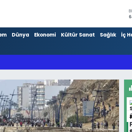
D
4
E
5
em
Dünya
Ekonomi
Kültür Sanat
Sağlık
İç H
S
6
G
6
B
1
B
6