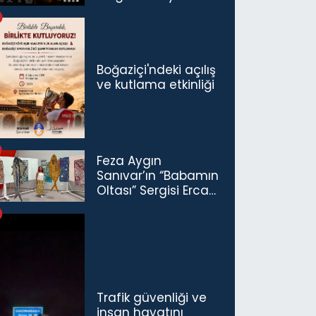
saatlik elektrik
kesintisi…
Boğaziçi'ndeki açılış
ve kutlama etkinliği
Feza Aygın
Sanıvar’ın “Babamın
Oltası” Sergisi Ercan
Havalimanı’nda
Açıldı
Trafik güvenliği ve
insan hayatını