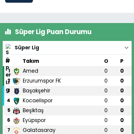
Süper Lig Puan Durumu
Süper Lig
#
Takım
O
P
Amed
0
0
1
Erzurumspor FK
0
0
2
Başakşehir
0
0
3
Kocaelispor
0
0
4
Beşiktaş
0
0
5
Eyüpspor
0
0
6
Galatasaray
0
0
7