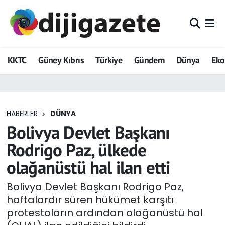
ADVERTORIAL
Hava Durumu
KKTC
Güney Kıbrıs
Türkiye
Gündem
Dünya
Ek
Dijigazete
Trafik Durumu
Dünya
Süper Lig Puan Durumu ve Fikstür
HABERLER
DÜNYA
Eğitim
Tüm Manşetler
Bolivya Devlet Başkanı
Ekonomi
Son Dakika Haberleri
Rodrigo Paz, ülkede
olağanüstü hal ilan etti
Foto Galeri
Haber Arşivi
Bolivya Devlet Başkanı Rodrigo Paz,
GEZİ
haftalardır süren hükümet karşıtı
protestoların ardından olağanüstü hal
Güncel