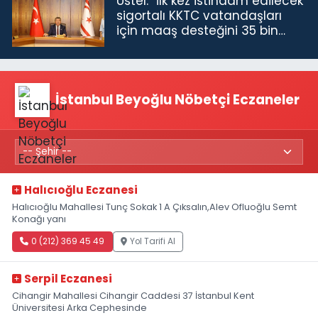
Üstel: “İlk kez istihdam edilecek
sigortalı KKTC vatandaşları
için maaş desteğini 35 bin
TL'ye çıkardık”
İstanbul Beyoğlu Nöbetçi Eczaneler
Halıcıoğlu Eczanesi
Halıcıoğlu Mahallesi Tunç Sokak 1 A Çıksalın,Alev Ofluoğlu Semt
Konağı yanı
0 (212) 369 45 49
Yol Tarifi Al
Serpil Eczanesi
Cihangir Mahallesi Cihangir Caddesi 37 İstanbul Kent
Üniversitesi Arka Cephesinde