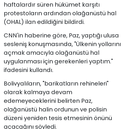
haftalardır süren hükümet karşıtı
protestoların ardından olağanüstü hal
SAĞLIK
(OHAL) ilan edildiğini bildirdi.
Spor
CNN'in haberine göre, Paz, yaptığı ulusa
Teknoloji
sesleniş konuşmasında, "Ülkenin yollarını
açmak amacıyla olağanüstü hal
TÜRKiYE
uygulanması için gerekenleri yaptım."
ifadesini kullandı.
Video Galeri
Bolivyalıların, "barikatların rehineleri"
YAŞAM
olarak kalmaya devam
edemeyeceklerini belirten Paz,
Yazarlar
olağanüstü halin ordunun ve polisin
düzeni yeniden tesis etmesinin önünü
açacağını söyledi.