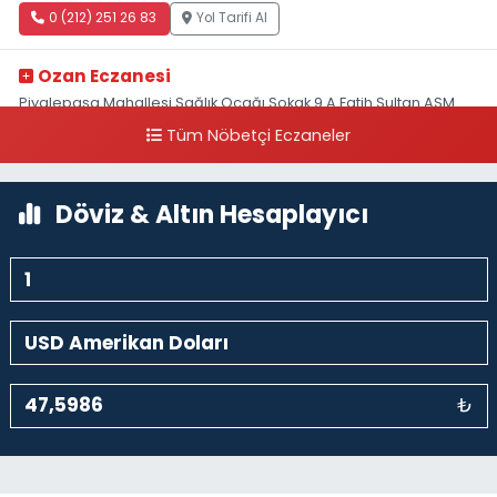
0 (212) 251 26 83
Yol Tarifi Al
Ozan Eczanesi
Piyalepaşa Mahallesi Sağlık Ocağı Sokak 9 A Fatih Sultan ASM
Yanı
Tüm Nöbetçi Eczaneler
0 (212) 297 30 13
Yol Tarifi Al
Döviz & Altın Hesaplayıcı
₺