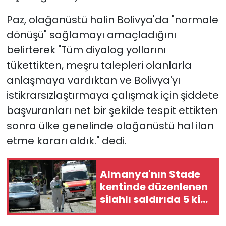
Paz, olağanüstü halin Bolivya'da "normale
dönüşü" sağlamayı amaçladığını
belirterek "Tüm diyalog yollarını
tükettikten, meşru talepleri olanlarla
anlaşmaya vardıktan ve Bolivya'yı
istikrarsızlaştırmaya çalışmak için şiddete
başvuranları net bir şekilde tespit ettikten
sonra ülke genelinde olağanüstü hal ilan
etme kararı aldık." dedi.
Almanya'nın Stade
kentinde düzenlenen
silahlı saldırıda 5 kişi
öldü