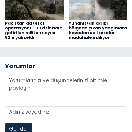
Pakistan'da terör
Yunanistan'da iki
operasyonu... Etkisiz hale
bölgede çıkan yangınlara
getirilen militan sayısı
havadan ve karadan
83'e yükseldi
müdahale ediliyor
Yorumlar
Gönder