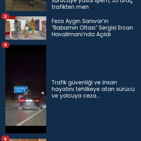
sürücüye yasal işlem, 35 araç
trafikten men
2
Feza Aygın Sanıvar’ın
“Babamın Oltası” Sergisi Ercan
Havalimanı’nda Açıldı
3
Trafik güvenliği ve insan
hayatını tehlikeye atan sürücü
ve yolcuya ceza...
4