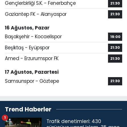
Gençlerbirliği S.K. - Fenerbahçe
21:30
Gaziantep FK - Alanyaspor
21:30
16 Ağustos, Pazar
Başakşehir - Kocaelispor
19:00
Beşiktaş - Eyüpspor
21:30
Amed - Erzurumspor FK
21:30
17 Ağustos, Pazartesi
Samsunspor - Göztepe
21:30
Trend Haberler
1
Trafik denetimleri: 430