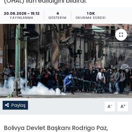
(OHAL) ilan edildiğini bildirdi.
Gündem
20.06.2026 - 15:12
4
1 DK
YAYINLANMA
GÖSTERIM
OKUNMA SÜRESI
KKTC
KKTC YEREL SEÇİM 2018
Kültür Sanat
Magazin
Moda
Nöbetçi Eczaneler
Paylaş
-
+
A
A
Otomobil Dünyası
Bolivya Devlet Başkanı Rodrigo Paz,
Politika