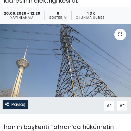
idaresinin elektriği kesildi.
Gündem
20.06.2026 - 12:28
6
1 DK
YAYINLANMA
GÖSTERIM
OKUNMA SÜRESI
KKTC
KKTC YEREL SEÇİM 2018
Kültür Sanat
Magazin
Moda
Nöbetçi Eczaneler
Paylaş
-
+
A
A
Otomobil Dünyası
İran’ın başkenti Tahran’da hükümetin
Politika