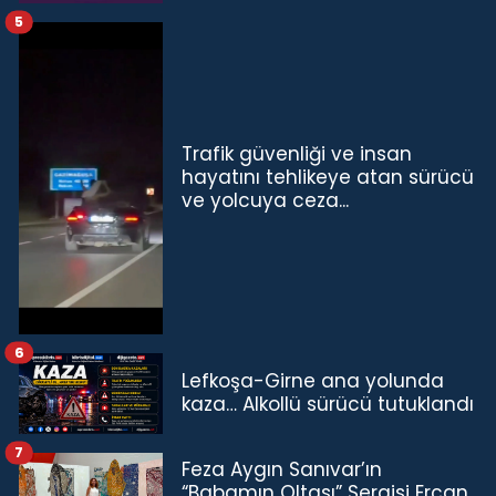
5
Trafik güvenliği ve insan
hayatını tehlikeye atan sürücü
ve yolcuya ceza...
6
Lefkoşa-Girne ana yolunda
kaza… Alkollü sürücü tutuklandı
7
Feza Aygın Sanıvar’ın
“Babamın Oltası” Sergisi Ercan