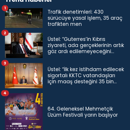
1
Trafik denetimleri: 430
sürücüye yasal işlem, 35 araç
trafikten men
2
Üstel: “Guterres’in Kıbrıs
ziyareti, ada gerçeklerinin artık
göz ardı edilemeyeceğini
göstermiştir”
3
Üstel: “İlk kez istihdam edilecek
sigortalı KKTC vatandaşları
için maaş desteğini 35 bin
TL'ye çıkardık”
4
64. Geleneksel Mehmetçik
Üzüm Festivali yarın başlıyor