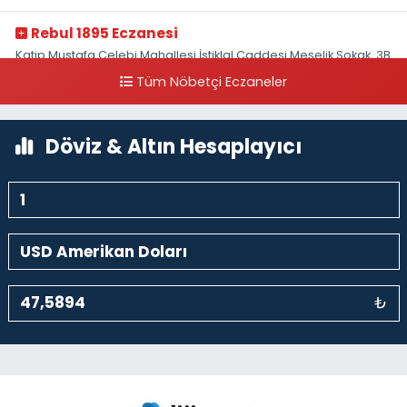
Rebul 1895 Eczanesi
Katip Mustafa Çelebi Mahallesi İstiklal Caddesi Meşelik Sokak, 3B
Akbank Sanat karşısı, Fransız Konsolosluğu Çaprazı
Tüm Nöbetçi Eczaneler
0 (212) 243 69 36
Yol Tarifi Al
Döviz & Altın Hesaplayıcı
₺