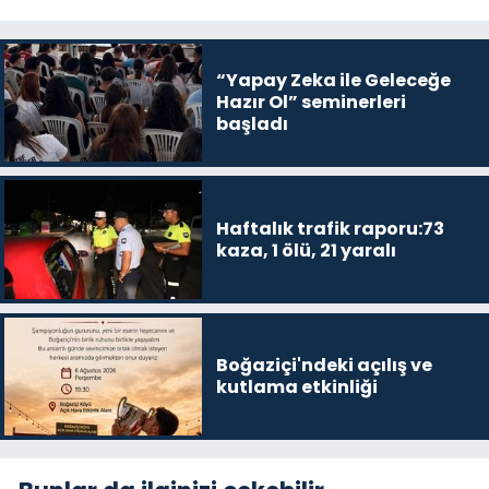
“Yapay Zeka ile Geleceğe
Hazır Ol” seminerleri
başladı
Haftalık trafik raporu:73
kaza, 1 ölü, 21 yaralı
Boğaziçi'ndeki açılış ve
kutlama etkinliği