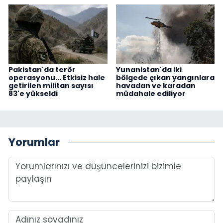
Pakistan'da terör
Yunanistan'da iki
operasyonu... Etkisiz hale
bölgede çıkan yangınlara
getirilen militan sayısı
havadan ve karadan
83'e yükseldi
müdahale ediliyor
Yorumlar