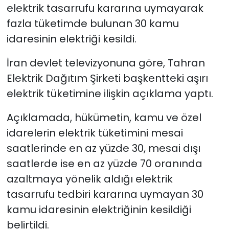
elektrik tasarrufu kararına uymayarak
fazla tüketimde bulunan 30 kamu
SAĞLIK
idaresinin elektriği kesildi.
Spor
İran devlet televizyonuna göre, Tahran
Teknoloji
Elektrik Dağıtım Şirketi başkentteki aşırı
elektrik tüketimine ilişkin açıklama yaptı.
TÜRKiYE
Açıklamada, hükümetin, kamu ve özel
Video Galeri
idarelerin elektrik tüketimini mesai
saatlerinde en az yüzde 30, mesai dışı
YAŞAM
saatlerde ise en az yüzde 70 oranında
azaltmaya yönelik aldığı elektrik
Yazarlar
tasarrufu tedbiri kararına uymayan 30
kamu idaresinin elektriğinin kesildiği
belirtildi.