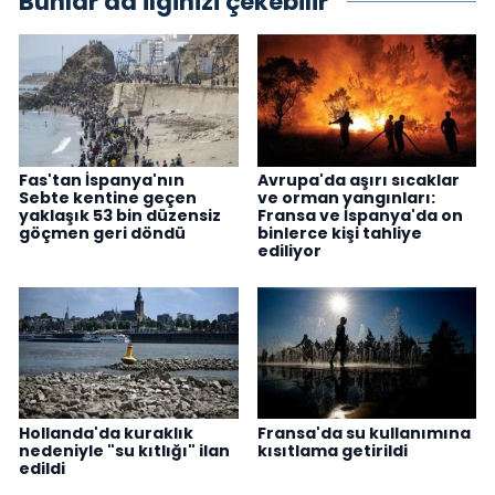
Bunlar da ilginizi çekebilir
Fas'tan İspanya'nın
Avrupa'da aşırı sıcaklar
Sebte kentine geçen
ve orman yangınları:
yaklaşık 53 bin düzensiz
Fransa ve İspanya'da on
göçmen geri döndü
binlerce kişi tahliye
ediliyor
Hollanda'da kuraklık
Fransa'da su kullanımına
nedeniyle "su kıtlığı" ilan
kısıtlama getirildi
edildi