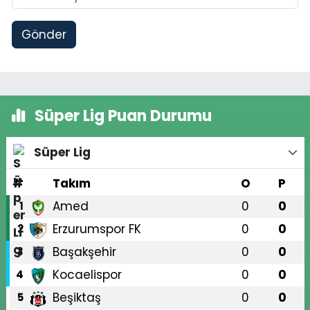
Gönder
Süper Lig Puan Durumu
Süper Lig
#
Takım
O
P
Amed
0
0
1
Erzurumspor FK
0
0
2
Başakşehir
0
0
3
Kocaelispor
0
0
4
Beşiktaş
0
0
5