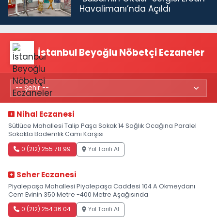
Havalimanı’nda Açıldı
İstanbul Beyoğlu Nöbetçi Eczaneler
Nihal Eczanesi
Sütlüce Mahallesi Talip Paşa Sokak 14 Sağlık Ocağına Paralel
Sokakta Bademlik Cami Karşısı
0 (212) 255 78 99
Yol Tarifi Al
Seher Eczanesi
Piyalepaşa Mahallesi Piyalepaşa Caddesi 104 A Okmeydanı
Cem Evinin 350 Metre -400 Metre Aşağısında
0 (212) 254 36 04
Yol Tarifi Al