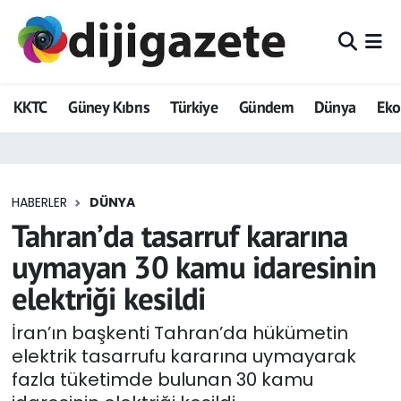
ADVERTORIAL
Hava Durumu
KKTC
Güney Kıbrıs
Türkiye
Gündem
Dünya
Ek
Dijigazete
Trafik Durumu
Dünya
Süper Lig Puan Durumu ve Fikstür
HABERLER
DÜNYA
Eğitim
Tüm Manşetler
Tahran’da tasarruf kararına
Ekonomi
Son Dakika Haberleri
uymayan 30 kamu idaresinin
elektriği kesildi
Foto Galeri
Haber Arşivi
İran’ın başkenti Tahran’da hükümetin
GEZİ
elektrik tasarrufu kararına uymayarak
fazla tüketimde bulunan 30 kamu
Güncel