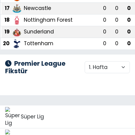
17
Newcastle
0
0
0
SAĞLIK
18
Nottingham Forest
0
0
0
Spor
19
Sunderland
0
0
0
20
Tottenham
0
0
0
Teknoloji
TÜRKiYE
Premier League
Fikstür
Video Galeri
YAŞAM
Yazarlar
Süper Lig