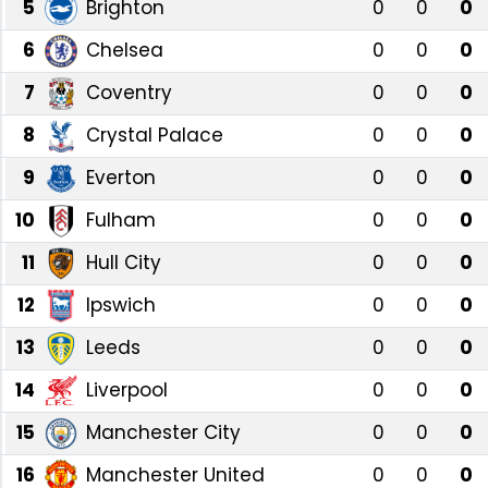
5
Brighton
0
0
0
Gündem
6
Chelsea
0
0
0
7
Coventry
0
0
0
KKTC
8
Crystal Palace
0
0
0
KKTC YEREL SEÇİM 2018
9
Everton
0
0
0
Kültür Sanat
10
Fulham
0
0
0
Magazin
11
Hull City
0
0
0
12
Ipswich
0
0
0
Moda
13
Leeds
0
0
0
Nöbetçi Eczaneler
14
Liverpool
0
0
0
Otomobil Dünyası
15
Manchester City
0
0
0
16
Manchester United
0
0
0
Politika