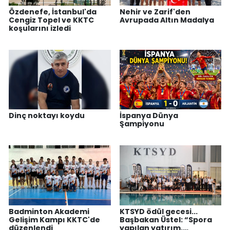
Özdenefe, İstanbul'da
Nehir ve Zarif'den
Cengiz Topel ve KKTC
Avrupada Altın Madalya
koşularını izledi
Dinç noktayı koydu
İspanya Dünya
Şampiyonu
Badminton Akademi
KTSYD ödül gecesi...
Gelişim Kampı KKTC'de
Başbakan Üstel: “Spora
düzenlendi
yapılan yatırım,