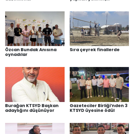
geleceğe, gençliğe
yapılan en değerli
yatırımdır”
Özcan Bundak Anısına
Sıra çeyrek finallerde
oynadılar
Burağan KTSYD Başkan
Gazeteciler Birliği’nden 3
adaylığını düşünüyor
KTSYD üyesine ödül