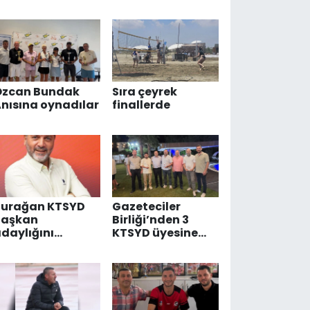
üzenlendi
“Spora yapılan
yatırım,
geleceğe,
gençliğe yapılan
en değerli
yatırımdır”
Özcan Bundak
Sıra çeyrek
nısına oynadılar
finallerde
Burağan KTSYD
Gazeteciler
Başkan
Birliği’nden 3
daylığını
KTSYD üyesine
düşünüyor
ödül