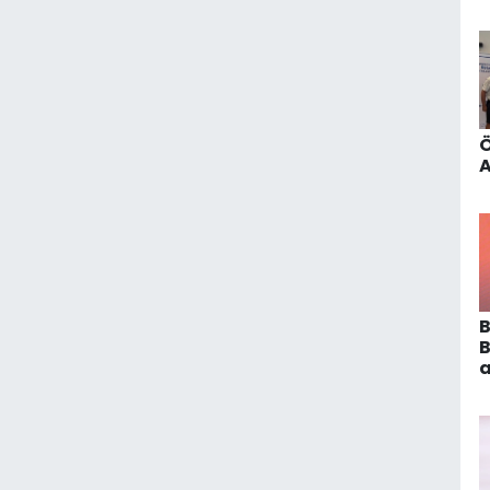
d
A
a