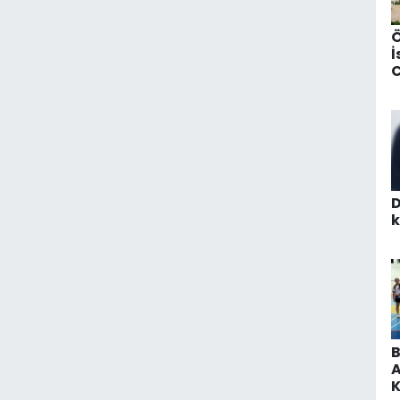
Ö
İ
C
K
i
D
A