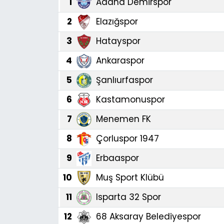
1
Adana Demirspor
Gündem
2
Elazığspor
3
Hatayspor
KKTC
4
Ankaraspor
KKTC YEREL SEÇİM 2018
5
Şanlıurfaspor
Kültür Sanat
6
Kastamonuspor
7
Menemen FK
Magazin
8
Çorluspor 1947
Moda
9
Erbaaspor
Nöbetçi Eczaneler
10
Muş Sport Klübü
Otomobil Dünyası
11
Isparta 32 Spor
12
68 Aksaray Belediyespor
Politika