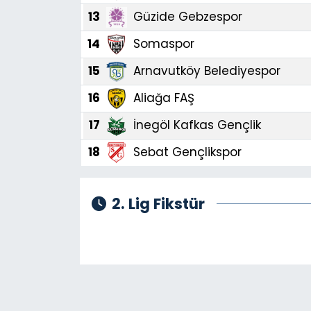
13
Güzide Gebzespor
SAĞLIK
14
Somaspor
Spor
15
Arnavutköy Belediyespor
16
Aliağa FAŞ
Teknoloji
17
İnegöl Kafkas Gençlik
TÜRKiYE
18
Sebat Gençlikspor
Video Galeri
2. Lig Fikstür
YAŞAM
Yazarlar