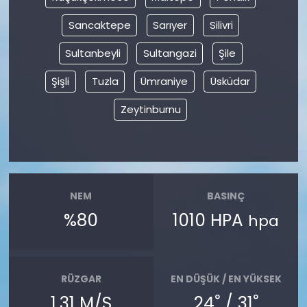
Sancaktepe
Sarıyer
Silivri
Sultanbeyli
Sultangazi
Şile
Şişli
Tuzla
Ümraniye
Üsküdar
Zeytinburnu
NEM
BASINÇ
%80
1010 HPA
hpa
RÜZGAR
EN DÜŞÜK / EN YÜKSEK
°
°
1.31 M/S
24
/ 31