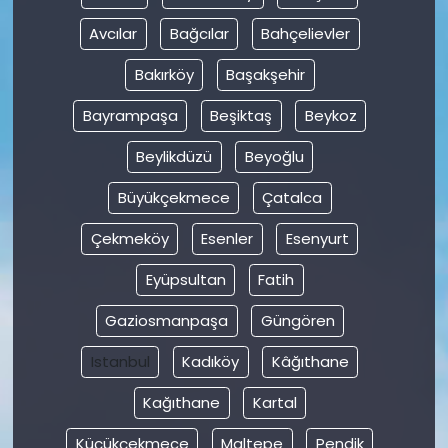
Avcılar
Bağcılar
Bahçelievler
SAĞLIK
Bakırköy
Başakşehir
Spor
Bayrampaşa
Beşiktaş
Beykoz
Teknoloji
Beylikdüzü
Beyoğlu
Büyükçekmece
Çatalca
TÜRKiYE
Çekmeköy
Esenler
Esenyurt
Video Galeri
Eyüpsultan
Fatih
YAŞAM
Gaziosmanpaşa
Güngören
Yazarlar
Istanbul
Kadıköy
Kâğıthane
Kağıthane
Kartal
Küçükçekmece
Maltepe
Pendik