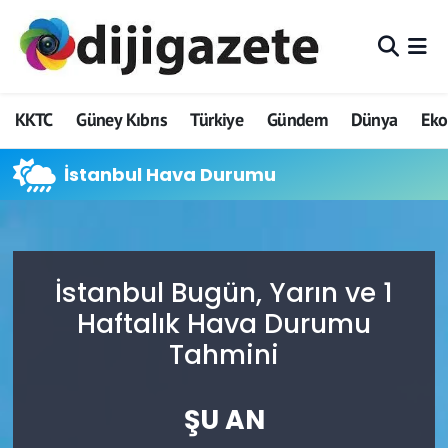
ADVERTORIAL
Hava Durumu
KKTC
Güney Kıbrıs
Türkiye
Gündem
Dünya
Ek
Dijigazete
Trafik Durumu
İstanbul Hava Durumu
Dünya
Süper Lig Puan Durumu ve Fikstür
Eğitim
Tüm Manşetler
Ekonomi
Son Dakika Haberleri
İstanbul Bugün, Yarın ve 1
Haftalık Hava Durumu
Foto Galeri
Haber Arşivi
Tahmini
GEZİ
ŞU AN
Güncel