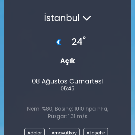
Gündem
İstanbul
KKTC
°
24
KKTC YEREL SEÇİM 2018
Kültür Sanat
Açık
Magazin
08 Ağustos Cumartesi
Moda
05:45
Nöbetçi Eczaneler
Nem: %80, Basınç: 1010 hpa hPa,
Rüzgar: 1.31 m/s
Otomobil Dünyası
Adalar
Arnavutköy
Ataşehir
Politika