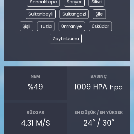
Sancaktepe
Sarıyer
Silivri
Sultanbeyli
Sultangazi
Şile
Şişli
Tuzla
Ümraniye
Üsküdar
Zeytinburnu
NEM
BASINÇ
%49
1009 HPA
hpa
RÜZGAR
EN DÜŞÜK / EN YÜKSEK
°
°
4.31 M/S
24
/ 30