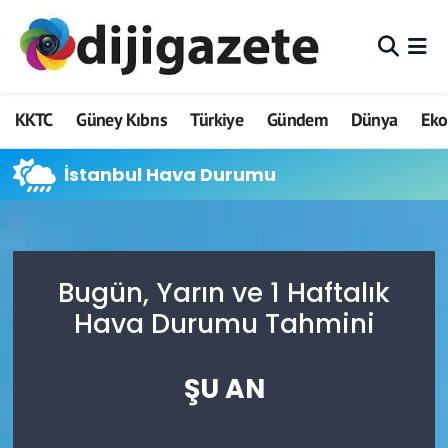
ADVERTORIAL
Hava Durumu
KKTC
Güney Kıbrıs
Türkiye
Gündem
Dünya
Ek
Dijigazete
Trafik Durumu
İstanbul Hava Durumu
Dünya
Süper Lig Puan Durumu ve Fikstür
Eğitim
Tüm Manşetler
Ekonomi
Son Dakika Haberleri
Bugün, Yarın ve 1 Haftalık
Hava Durumu Tahmini
Foto Galeri
Haber Arşivi
ŞU AN
GEZİ
Güncel