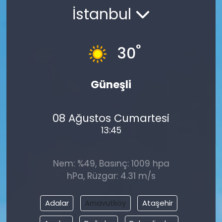
İstanbul
Gündem
KKTC
°
30
KKTC YEREL SEÇİM 2018
Güneşli
Kültür Sanat
08 Ağustos Cumartesi
Magazin
13:45
Moda
Nem: %49, Basınç: 1009 hpa
Nöbetçi Eczaneler
hPa, Rüzgar: 4.31 m/s
Otomobil Dünyası
Adalar
Arnavutköy
Ataşehir
Politika