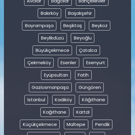
Avcılar
Bağcılar
Bahçelievler
Bakırköy
Başakşehir
SAĞLIK
Bayrampaşa
Beşiktaş
Beykoz
Spor
Beylikdüzü
Beyoğlu
Teknoloji
Büyükçekmece
Çatalca
TÜRKiYE
Çekmeköy
Esenler
Esenyurt
Eyüpsultan
Fatih
Video Galeri
Gaziosmanpaşa
Güngören
YAŞAM
Istanbul
Kadıköy
Kâğıthane
Yazarlar
Kağıthane
Kartal
Küçükçekmece
Maltepe
Pendik