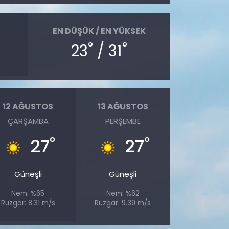
EN DÜŞÜK / EN YÜKSEK
°
°
23
/ 31
12 AĞUSTOS
13 AĞUSTOS
ÇARŞAMBA
PERŞEMBE
°
°
27
27
Güneşli
Güneşli
Nem: %65
Nem: %62
Rüzgar: 8.31 m/s
Rüzgar: 9.39 m/s