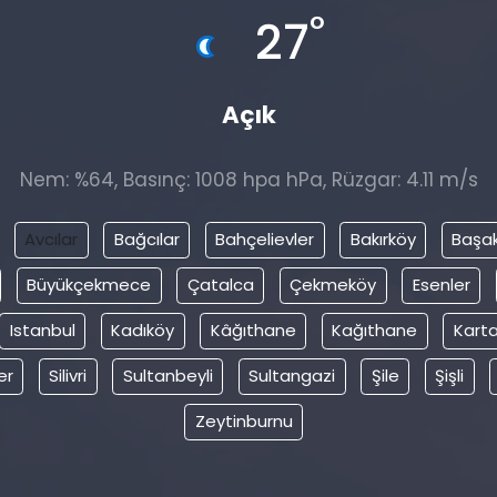
°
27
Açık
Nem: %64, Basınç: 1008 hpa hPa, Rüzgar: 4.11 m/s
Avcılar
Bağcılar
Bahçelievler
Bakırköy
Başak
Büyükçekmece
Çatalca
Çekmeköy
Esenler
Istanbul
Kadıköy
Kâğıthane
Kağıthane
Karta
er
Silivri
Sultanbeyli
Sultangazi
Şile
Şişli
Zeytinburnu