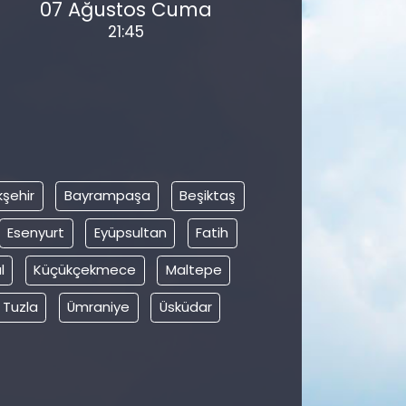
07 Ağustos Cuma
21:45
şehir
Bayrampaşa
Beşiktaş
Esenyurt
Eyüpsultan
Fatih
l
Küçükçekmece
Maltepe
Tuzla
Ümraniye
Üsküdar