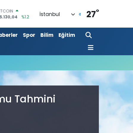
°
ITCOIN
27
İstanbul
5.130,04
%1.2
OLAR
7,7106
%0.17
aberler
Spor
Bilim
Eğitim
URO
5,1652
%0.27
TERLİN
4,4046
%0.35
RAM ALTIN
648.99
%2.59
İST100
3.773
%-19
umu Tahmini