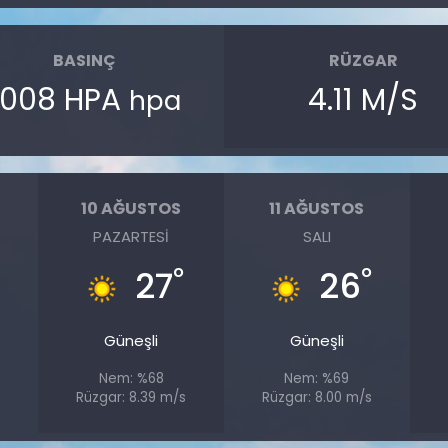
BASINÇ
RÜZGAR
1008 HPA
4.11 M/S
hpa
10 AĞUSTOS
11 AĞUSTOS
PAZARTESI
SALI
°
°
°
27
26
Güneşli
Güneşli
Nem: %68
Nem: %69
s
Rüzgar: 8.39 m/s
Rüzgar: 8.00 m/s