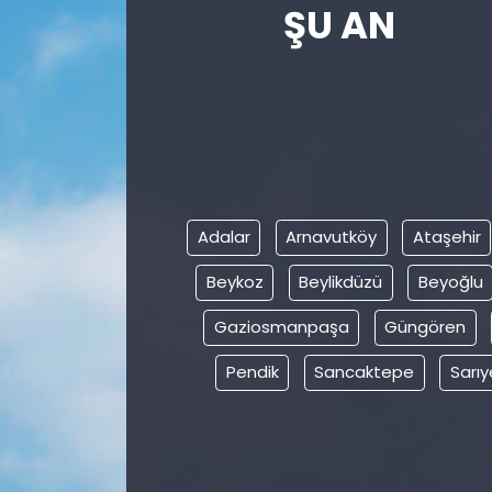
ŞU AN
Gündem
KKTC
KKTC YEREL SEÇİM 2018
Kültür Sanat
Adalar
Arnavutköy
Ataşehir
Magazin
Beykoz
Beylikdüzü
Beyoğlu
Moda
Gaziosmanpaşa
Güngören
Pendik
Sancaktepe
Sarıy
Nöbetçi Eczaneler
Otomobil Dünyası
Politika