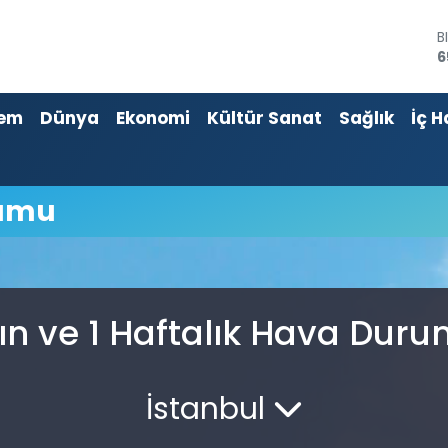
B
6
D
4
em
Dünya
Ekonomi
Kültür Sanat
Sağlık
İç H
E
5
S
6
G
rumu
6
B
1
ın ve 1 Haftalık Hava Dur
İstanbul