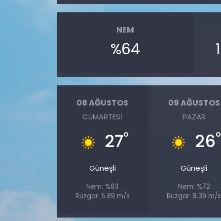
SAĞLIK
NEM
%64
Spor
Teknoloji
TÜRKiYE
08 AĞUSTOS
09 AĞUSTOS
CUMARTESI
PAZAR
Video Galeri
°
27
26
YAŞAM
Güneşli
Güneşli
Yazarlar
Nem: %63
Nem: %72
Rüzgar: 5.89 m/s
Rüzgar: 8.39 m/