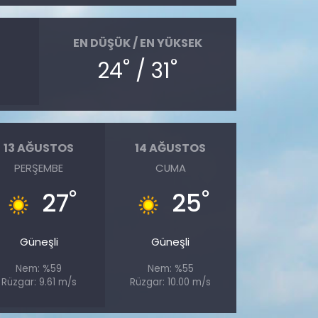
EN DÜŞÜK / EN YÜKSEK
°
°
24
/ 31
13 AĞUSTOS
14 AĞUSTOS
PERŞEMBE
CUMA
°
°
27
25
Güneşli
Güneşli
Nem: %59
Nem: %55
Rüzgar: 9.61 m/s
Rüzgar: 10.00 m/s