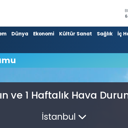
B
6
D
4
em
Dünya
Ekonomi
Kültür Sanat
Sağlık
İç H
E
5
S
6
G
rumu
6
B
1
ın ve 1 Haftalık Hava Dur
İstanbul