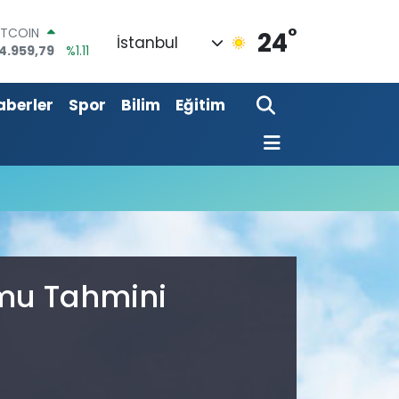
°
ITCOIN
24
İstanbul
4.959,79
%1.11
OLAR
7,7436
%0.18
aberler
Spor
Bilim
Eğitim
URO
5,2510
%0.32
TERLİN
4,4811
%0.38
RAM ALTIN
660.55
%0.03
İST100
3.779
%-14
umu Tahmini