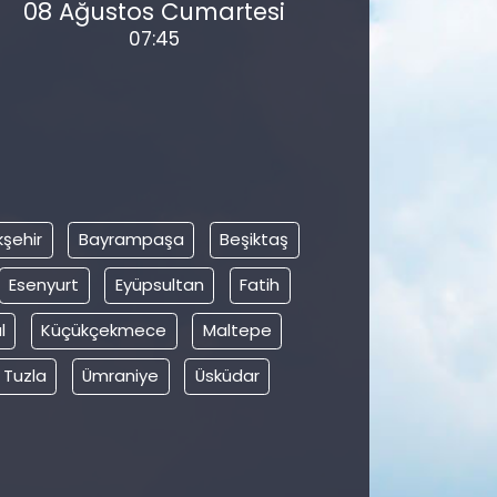
08 Ağustos Cumartesi
07:45
şehir
Bayrampaşa
Beşiktaş
Esenyurt
Eyüpsultan
Fatih
l
Küçükçekmece
Maltepe
Tuzla
Ümraniye
Üsküdar