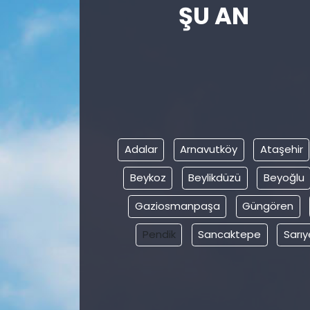
ŞU AN
Gündem
KKTC
KKTC YEREL SEÇİM 2018
Kültür Sanat
Adalar
Arnavutköy
Ataşehir
Magazin
Beykoz
Beylikdüzü
Beyoğlu
Moda
Gaziosmanpaşa
Güngören
Pendik
Sancaktepe
Sarıy
Nöbetçi Eczaneler
Otomobil Dünyası
Politika