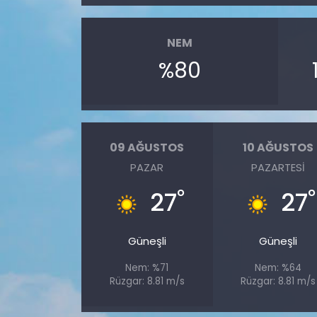
SAĞLIK
NEM
%80
Spor
Teknoloji
TÜRKiYE
09 AĞUSTOS
10 AĞUSTOS
PAZAR
PAZARTESI
Video Galeri
°
°
27
27
YAŞAM
Güneşli
Güneşli
Yazarlar
Nem: %71
Nem: %64
Rüzgar: 8.81 m/s
Rüzgar: 8.81 m/s