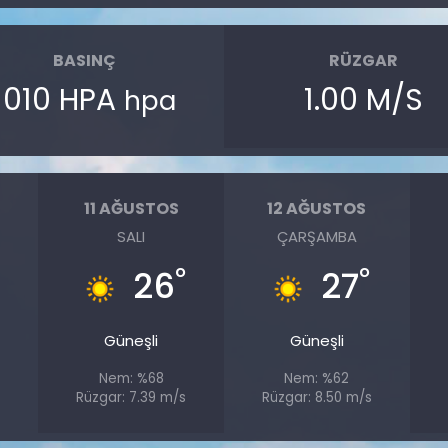
BASINÇ
RÜZGAR
1010 HPA
1.00 M/S
hpa
11 AĞUSTOS
12 AĞUSTOS
SALI
ÇARŞAMBA
°
°
26
27
Güneşli
Güneşli
Nem: %68
Nem: %62
Rüzgar: 7.39 m/s
Rüzgar: 8.50 m/s