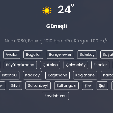
°
24
Güneşli
Nem: %80, Basınç: 1010 hpa hPa, Rüzgar: 1.00 m/s
Avcılar
Bağcılar
Bahçelievler
Bakırköy
Başak
Büyükçekmece
Çatalca
Çekmeköy
Esenler
Istanbul
Kadıköy
Kâğıthane
Kağıthane
Karta
er
Silivri
Sultanbeyli
Sultangazi
Şile
Şişli
Zeytinburnu