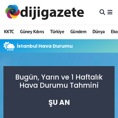
ADVERTORIAL
Hava Durumu
KKTC
Güney Kıbrıs
Türkiye
Gündem
Dünya
Ek
Dijigazete
Trafik Durumu
İstanbul Hava Durumu
Dünya
Süper Lig Puan Durumu ve Fikstür
Eğitim
Tüm Manşetler
Ekonomi
Son Dakika Haberleri
Bugün, Yarın ve 1 Haftalık
Hava Durumu Tahmini
Foto Galeri
Haber Arşivi
ŞU AN
GEZİ
Güncel