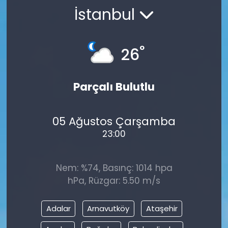
İstanbul
Gündem
KKTC
°
26
KKTC YEREL SEÇİM 2018
Parçalı Bulutlu
Kültür Sanat
05 Ağustos Çarşamba
Magazin
23:00
Moda
Nem: %74, Basınç: 1014 hpa
Nöbetçi Eczaneler
hPa, Rüzgar: 5.50 m/s
Otomobil Dünyası
Adalar
Arnavutköy
Ataşehir
Politika