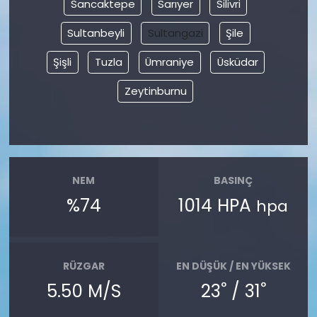
Sancaktepe
Sarıyer
Silivri
Sultanbeyli
Sultangazi
Şile
Şişli
Tuzla
Ümraniye
Üsküdar
Zeytinburnu
NEM
BASINÇ
%74
1014 HPA
hpa
RÜZGAR
EN DÜŞÜK / EN YÜKSEK
°
°
5.50 M/S
23
/ 31