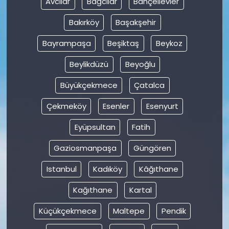
Avcılar
Bağcılar
Bahçelievler
Bakırköy
Başakşehir
SAĞLIK
Bayrampaşa
Beşiktaş
Beykoz
Spor
Beylikdüzü
Beyoğlu
Teknoloji
Büyükçekmece
Çatalca
TÜRKiYE
Çekmeköy
Esenler
Esenyurt
Eyüpsultan
Fatih
Video Galeri
Gaziosmanpaşa
Güngören
YAŞAM
Istanbul
Kadıköy
Kâğıthane
Yazarlar
Kağıthane
Kartal
Küçükçekmece
Maltepe
Pendik