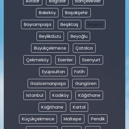
Avcılar
Bağcılar
Bahçelievler
Bakırköy
Başakşehir
SAĞLIK
Bayrampaşa
Beşiktaş
Beykoz
Spor
Beylikdüzü
Beyoğlu
Teknoloji
Büyükçekmece
Çatalca
TÜRKiYE
Çekmeköy
Esenler
Esenyurt
Eyüpsultan
Fatih
Video Galeri
Gaziosmanpaşa
Güngören
YAŞAM
Istanbul
Kadıköy
Kâğıthane
Yazarlar
Kağıthane
Kartal
Küçükçekmece
Maltepe
Pendik