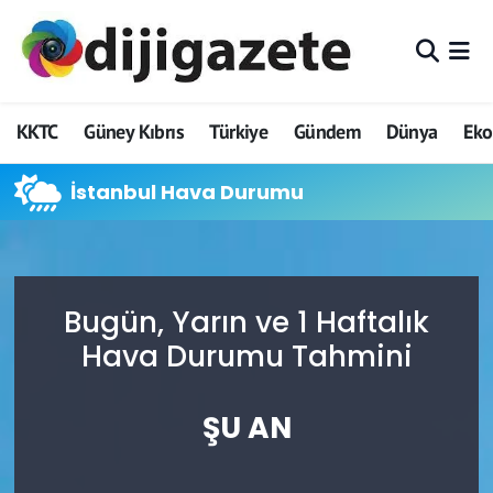
ADVERTORIAL
Hava Durumu
KKTC
Güney Kıbrıs
Türkiye
Gündem
Dünya
Ek
Dijigazete
Trafik Durumu
İstanbul Hava Durumu
Dünya
Süper Lig Puan Durumu ve Fikstür
Eğitim
Tüm Manşetler
Ekonomi
Son Dakika Haberleri
Bugün, Yarın ve 1 Haftalık
Hava Durumu Tahmini
Foto Galeri
Haber Arşivi
ŞU AN
GEZİ
Güncel