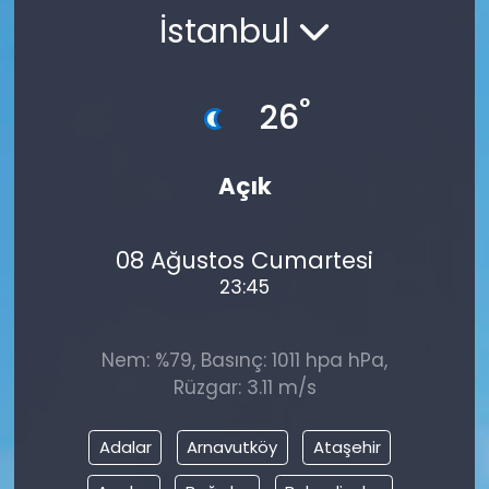
İstanbul
Gündem
KKTC
°
26
KKTC YEREL SEÇİM 2018
Açık
Kültür Sanat
08 Ağustos Cumartesi
Magazin
23:45
Moda
Nem: %79, Basınç: 1011 hpa hPa,
Nöbetçi Eczaneler
Rüzgar: 3.11 m/s
Otomobil Dünyası
Adalar
Arnavutköy
Ataşehir
Politika