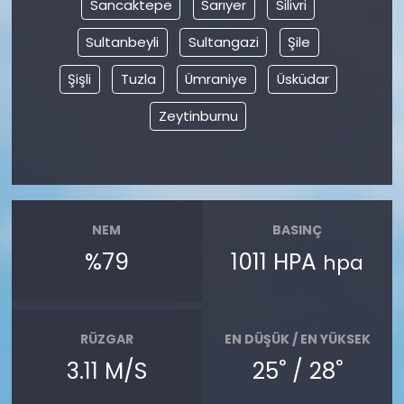
Sancaktepe
Sarıyer
Silivri
Sultanbeyli
Sultangazi
Şile
Şişli
Tuzla
Ümraniye
Üsküdar
Zeytinburnu
NEM
BASINÇ
%79
1011 HPA
hpa
RÜZGAR
EN DÜŞÜK / EN YÜKSEK
°
°
3.11 M/S
25
/ 28