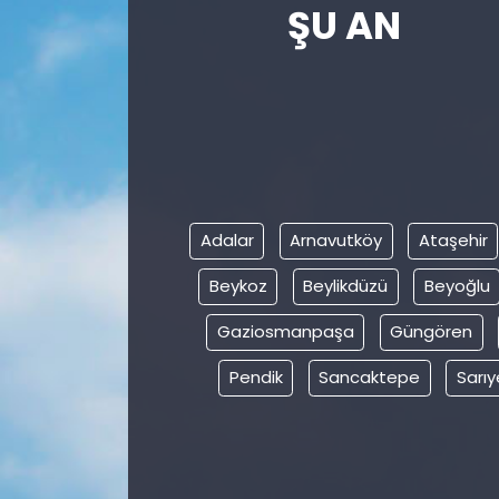
ŞU AN
Gündem
KKTC
KKTC YEREL SEÇİM 2018
Kültür Sanat
Adalar
Arnavutköy
Ataşehir
Magazin
Beykoz
Beylikdüzü
Beyoğlu
Moda
Gaziosmanpaşa
Güngören
Pendik
Sancaktepe
Sarıy
Nöbetçi Eczaneler
Otomobil Dünyası
Politika