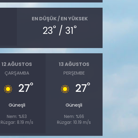
EN DÜŞÜK / EN YÜKSEK
°
°
23
/ 31
12 AĞUSTOS
13 AĞUSTOS
ÇARŞAMBA
PERŞEMBE
°
°
27
27
Güneşli
Güneşli
Nem: %63
Nem: %66
Rüzgar: 8.19 m/s
Rüzgar: 10.19 m/s