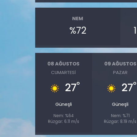
SAĞLIK
NEM
%72
Spor
Teknoloji
TÜRKiYE
08 AĞUSTOS
09 AĞUSTOS
CUMARTESI
PAZAR
Video Galeri
°
°
27
27
YAŞAM
Güneşli
Güneşli
Yazarlar
Nem: %64
Nem: %71
Rüzgar: 6.11 m/s
Rüzgar: 8.19 m/s