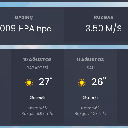
BASINÇ
RÜZGAR
1009 HPA
3.50 M/S
hpa
10 AĞUSTOS
11 AĞUSTOS
PAZARTESI
SALI
°
°
27
26
Güneşli
Güneşli
Nem: %66
Nem: %69
Rüzgar: 8.69 m/s
Rüzgar: 7.39 m/s