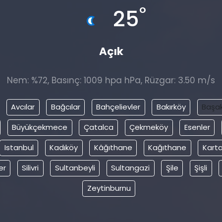
°
25
Açık
Nem: %72, Basınç: 1009 hpa hPa, Rüzgar: 3.50 m/s
Avcılar
Bağcılar
Bahçelievler
Bakırköy
Başak
Büyükçekmece
Çatalca
Çekmeköy
Esenler
Istanbul
Kadıköy
Kâğıthane
Kağıthane
Karta
er
Silivri
Sultanbeyli
Sultangazi
Şile
Şişli
Zeytinburnu