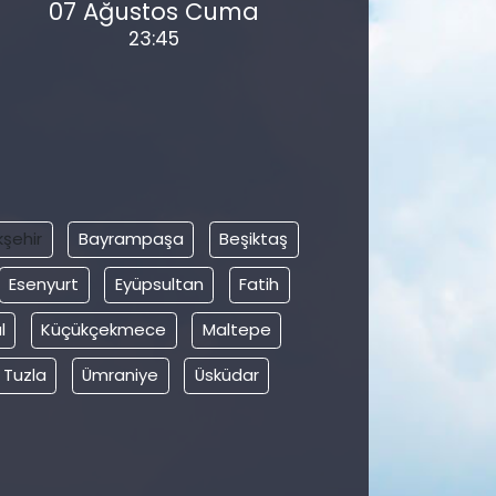
07 Ağustos Cuma
23:45
şehir
Bayrampaşa
Beşiktaş
Esenyurt
Eyüpsultan
Fatih
l
Küçükçekmece
Maltepe
Tuzla
Ümraniye
Üsküdar