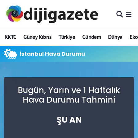
ADVERTORIAL
Hava Durumu
KKTC
Güney Kıbrıs
Türkiye
Gündem
Dünya
Ek
Dijigazete
Trafik Durumu
İstanbul Hava Durumu
Dünya
Süper Lig Puan Durumu ve Fikstür
Eğitim
Tüm Manşetler
Ekonomi
Son Dakika Haberleri
Bugün, Yarın ve 1 Haftalık
Hava Durumu Tahmini
Foto Galeri
Haber Arşivi
ŞU AN
GEZİ
Güncel