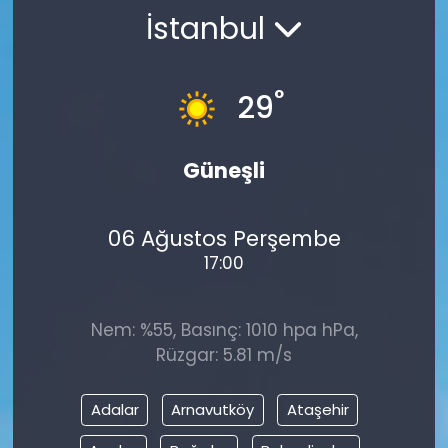
İstanbul
Gündem
KKTC
°
29
KKTC YEREL SEÇİM 2018
Güneşli
Kültür Sanat
06 Ağustos Perşembe
Magazin
17:00
Moda
Nem: %55, Basınç: 1010 hpa hPa,
Nöbetçi Eczaneler
Rüzgar: 5.81 m/s
Otomobil Dünyası
Adalar
Arnavutköy
Ataşehir
Politika