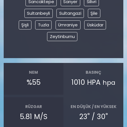
Sancaktepe
Sarıyer
Silivri
Sultanbeyli
Sultangazi
Şile
Şişli
Tuzla
Ümraniye
Üsküdar
Zeytinburnu
NEM
BASINÇ
%55
1010 HPA
hpa
RÜZGAR
EN DÜŞÜK / EN YÜKSEK
°
°
5.81 M/S
23
/ 30