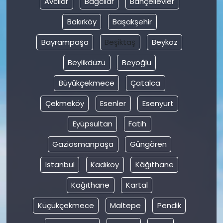
Avcılar
Bağcılar
Bahçelievler
Bakırköy
Başakşehir
SAĞLIK
Bayrampaşa
Beşiktaş
Beykoz
Spor
Beylikdüzü
Beyoğlu
Teknoloji
Büyükçekmece
Çatalca
TÜRKiYE
Çekmeköy
Esenler
Esenyurt
Eyüpsultan
Fatih
Video Galeri
Gaziosmanpaşa
Güngören
YAŞAM
Istanbul
Kadıköy
Kâğıthane
Yazarlar
Kağıthane
Kartal
Küçükçekmece
Maltepe
Pendik