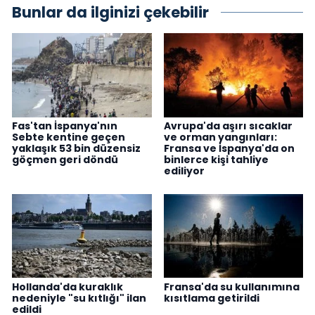
Bunlar da ilginizi çekebilir
Fas'tan İspanya'nın
Avrupa'da aşırı sıcaklar
Sebte kentine geçen
ve orman yangınları:
yaklaşık 53 bin düzensiz
Fransa ve İspanya'da on
göçmen geri döndü
binlerce kişi tahliye
ediliyor
Hollanda'da kuraklık
Fransa'da su kullanımına
nedeniyle "su kıtlığı" ilan
kısıtlama getirildi
edildi