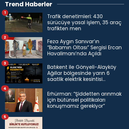
Trend Haberler
1
Trafik denetimleri: 430
sürücüye yasal işlem, 35 araç
trafikten men
2
Feza Aygın Sanıvar’ın
“Babamın Oltası” Sergisi Ercan
Havalimanı’nda Açıldı
3
Batıkent ile Gönyeli-Alayköy
Ağıllar bölgesinde yarın 6
saatlik elektrik kesintisi…
4
Erhürman: “Şiddetten arınmak
için bütünsel politikaları
konuşmamız gerekiyor”
5