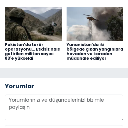
Pakistan'da terör
Yunanistan'da iki
operasyonu... Etkisiz hale
bölgede çıkan yangınlara
getirilen militan sayısı
havadan ve karadan
83'e yükseldi
müdahale ediliyor
Yorumlar