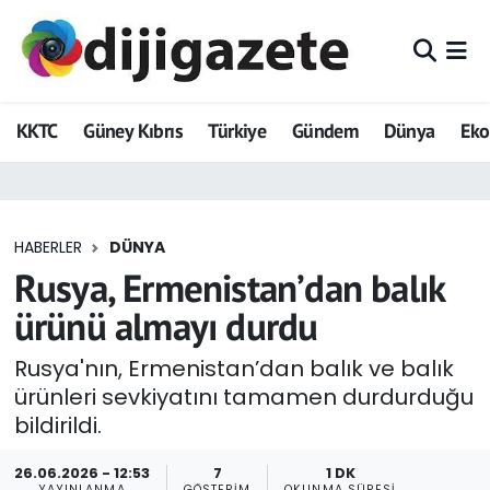
ADVERTORIAL
Hava Durumu
KKTC
Güney Kıbrıs
Türkiye
Gündem
Dünya
Ek
Dijigazete
Trafik Durumu
Dünya
Süper Lig Puan Durumu ve Fikstür
HABERLER
DÜNYA
Eğitim
Tüm Manşetler
Rusya, Ermenistan’dan balık
Ekonomi
Son Dakika Haberleri
ürünü almayı durdu
Foto Galeri
Haber Arşivi
Rusya'nın, Ermenistan’dan balık ve balık
ürünleri sevkiyatını tamamen durdurduğu
GEZİ
bildirildi.
Güncel
26.06.2026 - 12:53
7
1 DK
YAYINLANMA
GÖSTERIM
OKUNMA SÜRESI