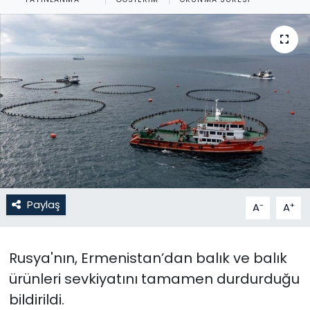
Gündem
KKTC
KKTC YEREL SEÇİM 2018
Kültür Sanat
Magazin
Moda
Paylaş
-
+
A
A
Nöbetçi Eczaneler
Rusya'nın, Ermenistan’dan balık ve balık
Otomobil Dünyası
ürünleri sevkiyatını tamamen durdurduğu
bildirildi.
Politika