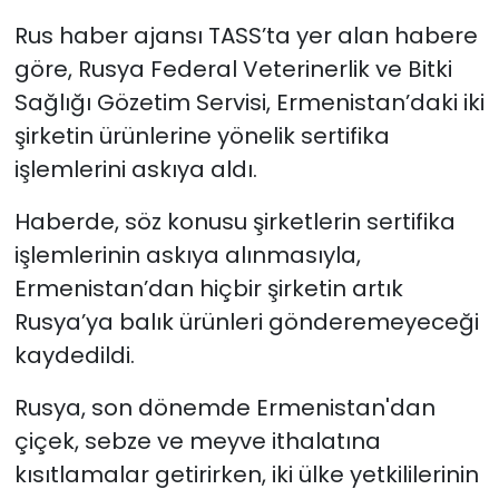
Rus haber ajansı TASS’ta yer alan habere
SAĞLIK
göre, Rusya Federal Veterinerlik ve Bitki
Sağlığı Gözetim Servisi, Ermenistan’daki iki
Spor
şirketin ürünlerine yönelik sertifika
Teknoloji
işlemlerini askıya aldı.
Haberde, söz konusu şirketlerin sertifika
TÜRKiYE
işlemlerinin askıya alınmasıyla,
Video Galeri
Ermenistan’dan hiçbir şirketin artık
Rusya’ya balık ürünleri gönderemeyeceği
YAŞAM
kaydedildi.
Yazarlar
Rusya, son dönemde Ermenistan'dan
çiçek, sebze ve meyve ithalatına
kısıtlamalar getirirken, iki ülke yetkililerinin