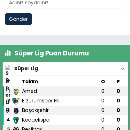
Gönder
Süper Lig Puan Durumu
Süper Lig
#
Takım
O
P
Amed
0
0
1
Erzurumspor FK
0
0
2
Başakşehir
0
0
3
Kocaelispor
0
0
4
Beşiktaş
0
0
5