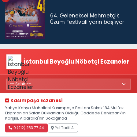
64. Geleneksel Mehmetçik
Üzüm Festivali yarın başlıyor
İstanbul Beyoğlu Nöbetçi Eczaneler
Kasımpaşa Eczanesi
Yahya Kahya Mahallesi Kasımpaşa Bostanı Sokak 18A Mutfak
Ekipmanları Satan Dükkanların Olduğu Caddede Denizbank'ın
Karşısı, Albaraka'nın Sokağında
0 (212) 253 77 44
Yol Tarifi Al