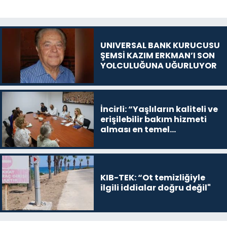
UNIVERSAL BANK KURUCUSU
ŞEMSİ KAZIM ERKMAN’I SON
YOLCULUĞUNA UĞURLUYOR
İncirli: “Yaşlıların kaliteli ve
erişilebilir bakım hizmeti
alması en temel
önceliğimiz”
KIB-TEK: “Ot temizliğiyle
ilgili iddialar doğru değil"