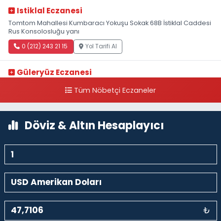
Istiklal Eczanesi
Tomtom Mahallesi Kumbaracı Yokuşu Sokak 68B İstiklal Caddesi
Rus Konsolosluğu yanı
0 (212) 243 21 15
Yol Tarifi Al
Güleryüz Eczanesi
Piripaşa Mahallesi Şaban Deresi Sokak 7 D Koç Müzesi Arkası-
Tüm Nöbetçi Eczaneler
kalaycıbahçe Meydana Doğru
0 (212) 369 95 85
Yol Tarifi Al
Döviz & Altın Hesaplayıcı
₺