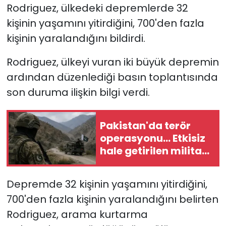
Rodriguez, ülkedeki depremlerde 32
kişinin yaşamını yitirdiğini, 700'den fazla
SAĞLIK
kişinin yaralandığını bildirdi.
Spor
Rodriguez, ülkeyi vuran iki büyük depremin
Teknoloji
ardından düzenlediği basın toplantısında
son duruma ilişkin bilgi verdi.
TÜRKiYE
Pakistan'da terör
Video Galeri
operasyonu... Etkisiz
hale getirilen militan
YAŞAM
sayısı 83'e yükseldi
Yazarlar
Depremde 32 kişinin yaşamını yitirdiğini,
700'den fazla kişinin yaralandığını belirten
Rodriguez, arama kurtarma