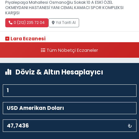
Piyalepaşa Mahallesi Osmanoğlu Sokak 10 A ESKİ ÖZEL
OKMEYDANI HASTANESİ YANI CEMAL KAMACI SPOR KOMPLEKSI
KARŞISI
0 (212) 235 72 04
Yol Tarifi Al
Lara Eczanesi
Cihangir Mahallesi Sıraselviler Caddesi 73 A TAKSİM İLK YARDIM
Tüm Nöbetçi Eczaneler
HASTANESİ KARŞISI
0 (212) 293 90 86
Yol Tarifi Al
Döviz & Altın Hesaplayıcı
₺