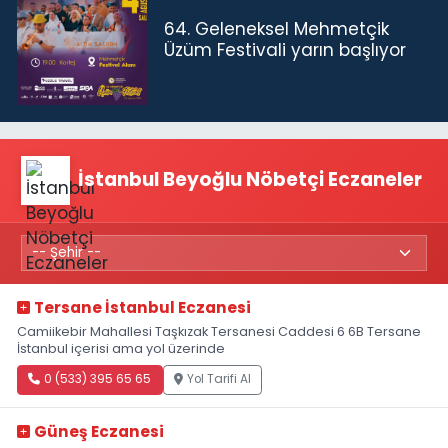
64. Geleneksel Mehmetçik
Üzüm Festivali yarın başlıyor
İstanbul Beyoğlu Nöbetçi Eczaneler
Tersane İstanbul Eczanesi
Camiikebir Mahallesi Taşkızak Tersanesi Caddesi 6 6B Tersane
İstanbul içerisi ama yol üzerinde
0 (533) 395 65 65
Yol Tarifi Al
Güneş Eczanesi