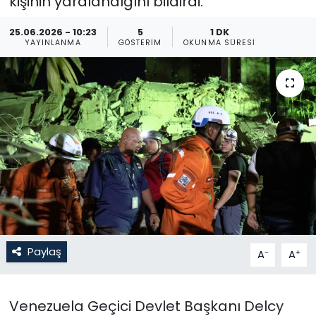
kişinin yaralandığını bildirdi.
Gündem
25.06.2026 - 10:23
5
1 DK
YAYINLANMA
GÖSTERIM
OKUNMA SÜRESI
KKTC
KKTC YEREL SEÇİM 2018
Kültür Sanat
Magazin
Moda
Nöbetçi Eczaneler
Paylaş
-
+
A
A
Otomobil Dünyası
Venezuela Geçici Devlet Başkanı Delcy
Politika