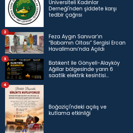
Üniversiteli Kadınlar
Derneği'nden şiddete karşı
tedbir çağrısı
2
Feza Aygın Sanıvar’ın
“Babamın Oltası” Sergisi Ercan
Havalimanı’nda Açıldı
3
Batıkent ile Gönyeli-Alayköy
Ağıllar bölgesinde yarın 6
saatlik elektrik kesintisi…
4
Boğaziçi'ndeki açılış ve
kutlama etkinliği