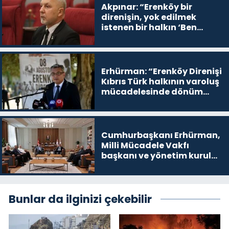
Akpınar: “Erenköy bir
direnişin, yok edilmek
istenen bir halkın ‘Ben
buradayım ve var olmaya
devam edeceğim’ dediği
yer
Erhürman: “Erenköy Direnişi
Kıbrıs Türk halkının varoluş
mücadelesinde dönüm
noktalarından biri”
Cumhurbaşkanı Erhürman,
Milli Mücadele Vakfı
başkanı ve yönetim kurulu
üyelerini kabul etti
Bunlar da ilginizi çekebilir