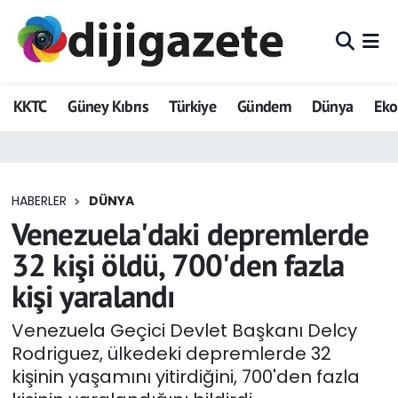
ADVERTORIAL
Hava Durumu
KKTC
Güney Kıbrıs
Türkiye
Gündem
Dünya
Ek
Dijigazete
Trafik Durumu
Dünya
Süper Lig Puan Durumu ve Fikstür
HABERLER
DÜNYA
Eğitim
Tüm Manşetler
Venezuela'daki depremlerde
Ekonomi
Son Dakika Haberleri
32 kişi öldü, 700'den fazla
kişi yaralandı
Foto Galeri
Haber Arşivi
Venezuela Geçici Devlet Başkanı Delcy
GEZİ
Rodriguez, ülkedeki depremlerde 32
kişinin yaşamını yitirdiğini, 700'den fazla
Güncel