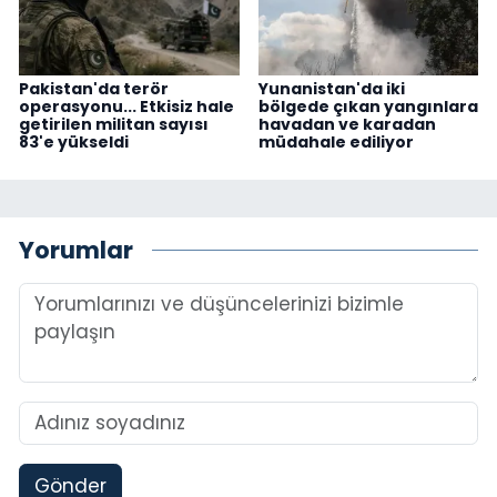
Pakistan'da terör
Yunanistan'da iki
operasyonu... Etkisiz hale
bölgede çıkan yangınlara
getirilen militan sayısı
havadan ve karadan
83'e yükseldi
müdahale ediliyor
Yorumlar
Gönder