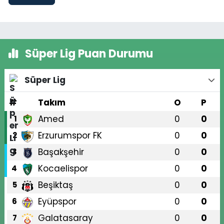
Süper Lig Puan Durumu
Süper Lig
#
Takım
O
P
Amed
0
0
1
Erzurumspor FK
0
0
2
Başakşehir
0
0
3
Kocaelispor
0
0
4
Beşiktaş
0
0
5
Eyüpspor
0
0
6
Galatasaray
0
0
7