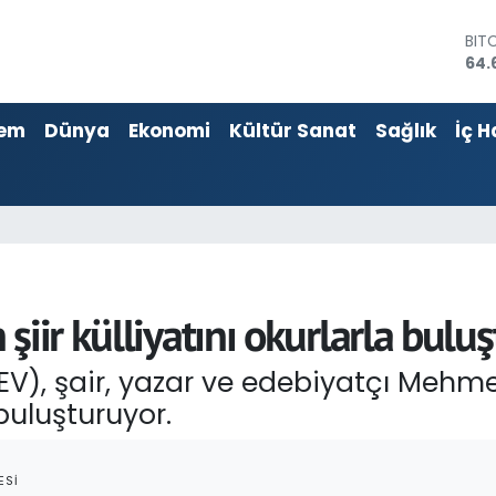
BIT
64.
DO
47,
em
Dünya
Ekonomi
Kültür Sanat
Sağlık
İç H
EU
55,
STE
64,
GRA
651
BİS
13.
şiir külliyatını okurlarla bulu
EV), şair, yazar ve edebiyatçı Mehmet 
 buluşturuyor.
ESI