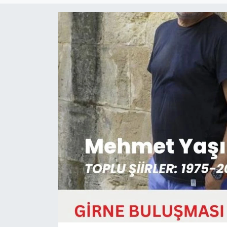
Gündem
KKTC
KKTC YEREL SEÇİM 2018
Kültür Sanat
Magazin
Moda
Nöbetçi Eczaneler
Otomobil Dünyası
Politika