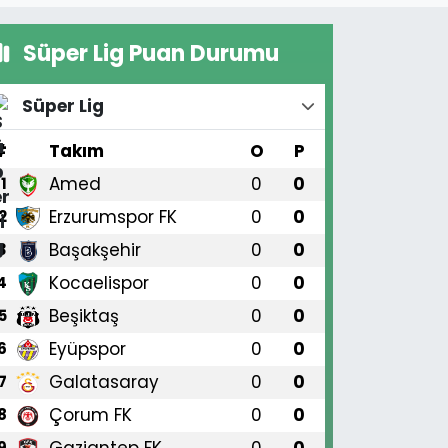
Süper Lig Puan Durumu
Süper Lig
#
Takım
O
P
Amed
0
0
1
Erzurumspor FK
0
0
2
Başakşehir
0
0
3
Kocaelispor
0
0
4
Beşiktaş
0
0
5
Eyüpspor
0
0
6
Galatasaray
0
0
7
Çorum FK
0
0
8
Gaziantep FK
0
0
9