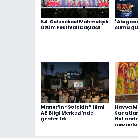
64. Geleneksel Mehmetçik
"Alagadi
Üzüm Festivali başladı
cuma gü
Maner’in “Sofoklis” filmi
Havva Ma
AB Bilgi Merkezi’nde
Sanatlar
gösterildi
Hollanda’
mezunlar