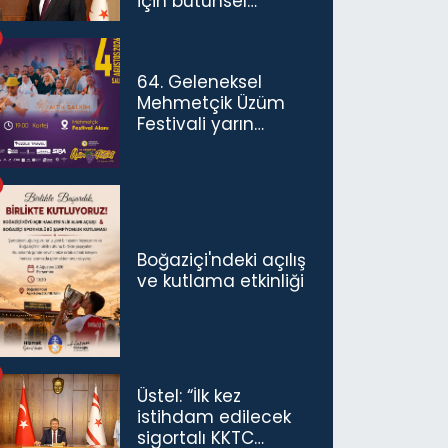
için bütünsel
politikaları
konuşmamız
gerekiyor”
64. Geleneksel
Mehmetçik Üzüm
Festivali yarın
başlıyor
Boğaziçi'ndeki açılış
ve kutlama etkinliği
Üstel: “İlk kez
istihdam edilecek
sigortalı KKTC