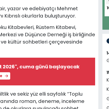
 şair, yazar ve edebiyatçı Mehmet
1
ını Kıbrıslı okurlarla buluşturuyor.
oku Kitabevleri, Rüstem Kitabevi,
rkezi ve Düşünce Derneği iş birliğinde
ve kültür sohbetleri çerçevesinde
G
st 2026", cuma günü başlayacak
1
le
K
K
lik ve sekiz yüz elli sayfalık “Toplu
G
arı yanında roman, deneme, inceleme
in de okurlara sunulacağı sohbet
G