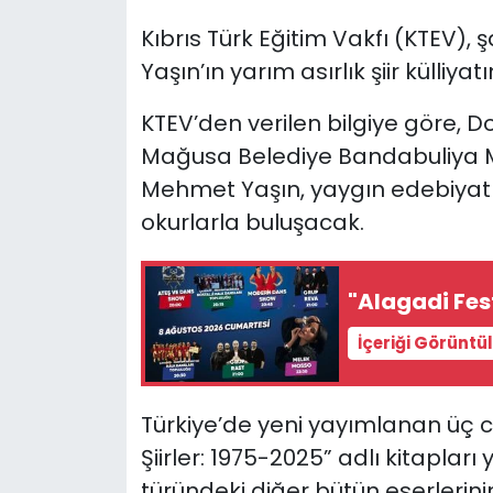
Kıbrıs Türk Eğitim Vakfı (KTEV),
SAĞLIK
Yaşın’ın yarım asırlık şiir külliyat
Spor
KTEV’den verilen bilgiye göre, D
Mağusa Belediye Bandabuliya Me
Teknoloji
Mehmet Yaşın, yaygın edebiyat 
TÜRKiYE
okurlarla buluşacak.
Video Galeri
"Alagadi Fe
YAŞAM
İçeriği Görüntü
Yazarlar
Türkiye’de yeni yayımlanan üç cilt
Şiirler: 1975-2025” adlı kitapl
türündeki diğer bütün eserlerin