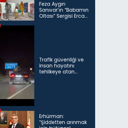
Feza Aygın
Sanıvar’ın “Babamın
Oltası” Sergisi Ercan
Havalimanı’nda
Açıldı
Trafik güvenliği ve
insan hayatını
tehlikeye atan
sürücü ve yolcuya
ceza...
Erhürman:
“Şiddetten arınmak