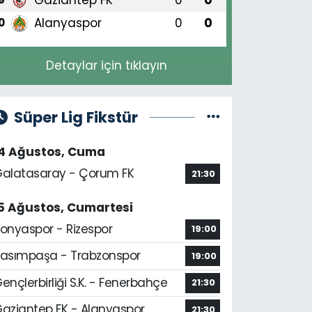
Alanyaspor
0
0
0
Detaylar için tıklayın
Süper Lig Fikstür
14 Ağustos, Cuma
alatasaray - Çorum FK
21:30
5 Ağustos, Cumartesi
onyaspor - Rizespor
19:00
asımpaşa - Trabzonspor
19:00
ençlerbirliği S.K. - Fenerbahçe
21:30
aziantep FK - Alanyaspor
21:30