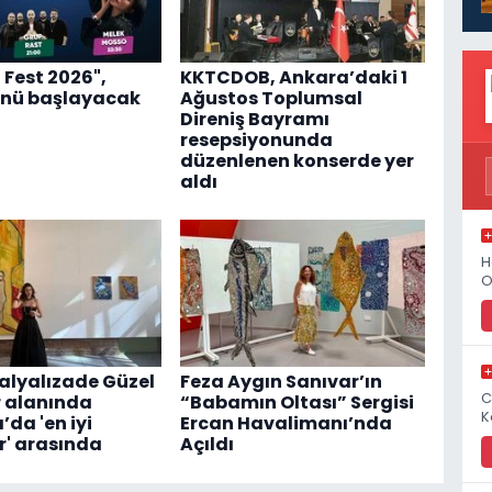
 Fest 2026",
KKTCDOB, Ankara’daki 1
nü başlayacak
Ağustos Toplumsal
Direniş Bayramı
resepsiyonunda
düzenlenen konserde yer
aldı
H
O
lyalızade Güzel
Feza Aygın Sanıvar’ın
C
 alanında
“Babamın Oltası” Sergisi
K
da 'en iyi
Ercan Havalimanı’nda
' arasında
Açıldı