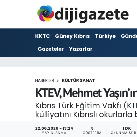
ADVERTORIAL
Hava Durumu
KKTC
Güney Kıbrıs
Türkiye
Günd
Dijigazete
Trafik Durumu
Gazeteler
Yazarlar
Dünya
Süper Lig Puan Durumu ve Fikstür
Eğitim
Tüm Manşetler
HABERLER
KÜLTÜR SANAT
Ekonomi
Son Dakika Haberleri
KTEV, Mehmet Yaşın’ın 
Foto Galeri
Haber Arşivi
Kıbrıs Türk Eğitim Vakfı (KT
külliyatını Kıbrıslı okurlarla
GEZİ
22.06.2026 - 13:24
5
1 DK
Güncel
YAYINLANMA
GÖSTERIM
OKUNMA SÜR