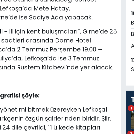
Lefkoşa’da Mete Hatay,
1
rne’de ise Sadiye Ada yapacak.
B
 II - III için kent buluşmaları”, Girne’de 25
B
 saatleri arasında Dome Hotel
A
sa’da 2 Temmuz Perşembe 19.00 –
liya’da, Lefkoşa’da ise 3 Temmuz
1
sında Rüstem Kitabevi’nde yer alacak.
S
rafisi şöyle:
iz yönetimi bitmek üzereyken Lefkoşalı
1
çenin özgün şairlerinden biridir. Şiir,
 dile çevrildi, 11 ülkede kitapları
2