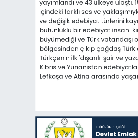
yayımlandı ve 43 ülkeye ulaştı. 
içindeki farklı ses ve yaklaşımıyl
ve değişik edebiyat türlerini kay
bütünlüklü bir edebiyat insanı k
büyümediği ve Türk vatandaşı 
bölgesinden çıkıp çağdaş Türk 
Türkçenin ilk 'dışarılı' şair ve y
Kıbrıs ve Yunanistan edebiyatları
Lefkoşa ve Atina arasında yaşa
EDITÖRÜN SEÇTIĞI
Devlet Emlak 