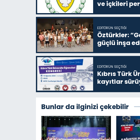
ve içkileri p
EDITÖRÜN SEÇTIĞI
Öztürkler: “G
güçlü inşa ed
EDITÖRÜN SEÇTIĞI
Kıbrıs Türk Ü
kayıtlar sürü
Bunlar da ilginizi çekebilir