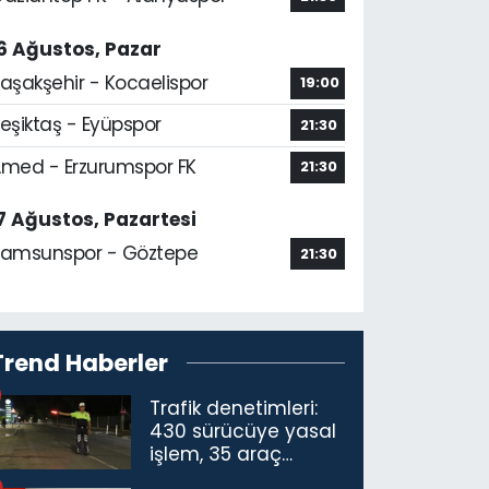
6 Ağustos, Pazar
aşakşehir - Kocaelispor
19:00
eşiktaş - Eyüpspor
21:30
med - Erzurumspor FK
21:30
7 Ağustos, Pazartesi
amsunspor - Göztepe
21:30
Trend Haberler
Trafik denetimleri:
430 sürücüye yasal
işlem, 35 araç
trafikten men