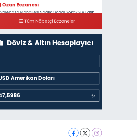
Ozan Eczanesi
iyalepaşa Mahallesi Sağlık Ocağı Sokak 9 A Fatih
ultan ASM Yanı
Tüm Nöbetçi Eczaneler
0 (212) 297 30 13
Yol Tarifi Al
Döviz & Altın Hesaplayıcı
₺