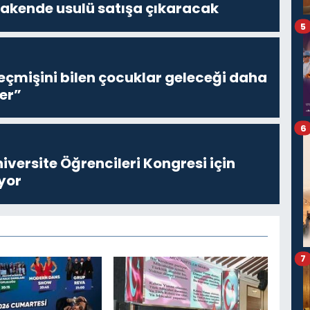
erakende usulü satışa çıkaracak
5
eçmişini bilen çocuklar geleceği daha
er”
6
niversite Öğrencileri Kongresi için
yor
7