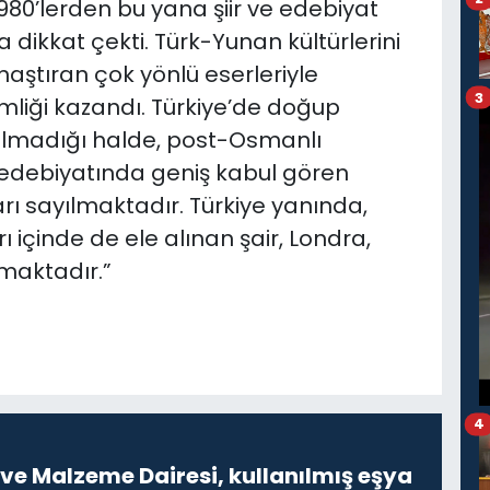
1980’lerden bu yana şiir ve edebiyat
a dikkat çekti. Türk-Yunan kültürlerini
naştıran çok yönlü eserleriyle
3
imliği kazandı. Türkiye’de doğup
olmadığı halde, post-Osmanlı
edebiyatında geniş kabul gören
azarı sayılmaktadır. Türkiye yanında,
 içinde de ele alınan şair, Londra,
maktadır.”
4
ve Malzeme Dairesi, kullanılmış eşya