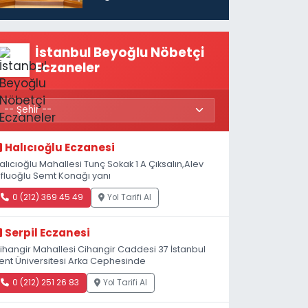
vatandaşları için
maaş desteğini 35
bin TL'ye çıkardık”
İstanbul Beyoğlu Nöbetçi
Eczaneler
Halıcıoğlu Eczanesi
alıcıoğlu Mahallesi Tunç Sokak 1 A Çıksalın,Alev
fluoğlu Semt Konağı yanı
0 (212) 369 45 49
Yol Tarifi Al
Serpil Eczanesi
ihangir Mahallesi Cihangir Caddesi 37 İstanbul
ent Üniversitesi Arka Cephesinde
0 (212) 251 26 83
Yol Tarifi Al