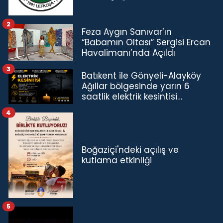
2
Feza Aygın Sanıvar’ın
“Babamın Oltası” Sergisi Ercan
Havalimanı’nda Açıldı
3
Batıkent ile Gönyeli-Alayköy
Ağıllar bölgesinde yarın 6
saatlik elektrik kesintisi…
4
Boğaziçi'ndeki açılış ve
kutlama etkinliği
5