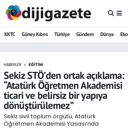
ADVERTORIAL
Hava Durumu
KKTC
Güney Kıbrıs
Türkiye
Gündem
Dünya
Ek
Dijigazete
Trafik Durumu
Dünya
Süper Lig Puan Durumu ve Fikstür
HABERLER
EĞITIM
Eğitim
Tüm Manşetler
Sekiz STÖ’den ortak açıklama:
Ekonomi
Son Dakika Haberleri
“Atatürk Öğretmen Akademisi
ticari ve belirsiz bir yapıya
Foto Galeri
Haber Arşivi
dönüştürülemez”
GEZİ
Sekiz sivil toplum örgütü, Atatürk
Öğretmen Akademisi Yasası’nda
Güncel