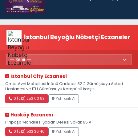
İstanbul Beyoğlu Nöbetçi Eczaneler
Istanbul City Eczanesi
Ömer Avni Mahallesi İnönü Caddesi 32 2 Gümüşsuyu Askeri
Hastanesi ve İTÜ Gümüşsuyu Kampüsü karşısı
0 (212) 252 00 93
Yol Tarifi Al
Hasköy Eczanesi
Piripaşa Mahallesi Şaban Deresi Sokak 65 A
0 (212) 533 36 46
Yol Tarifi Al