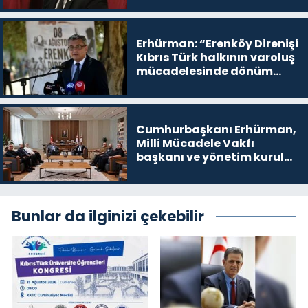
devam edeceğim’ dediği
yer
Erhürman: “Erenköy Direnişi
Kıbrıs Türk halkının varoluş
mücadelesinde dönüm
noktalarından biri”
Cumhurbaşkanı Erhürman,
Milli Mücadele Vakfı
başkanı ve yönetim kurulu
üyelerini kabul etti
Bunlar da ilginizi çekebilir