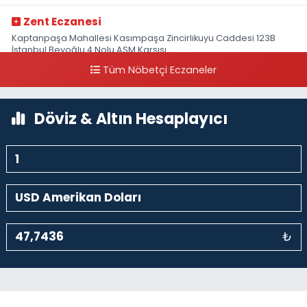
Zent Eczanesi
Kaptanpaşa Mahallesi Kasımpaşa Zincirlikuyu Caddesi 123B
İstanbul Beyoğlu 4 Nolu ASM Karşısı
Tüm Nöbetçi Eczaneler
0 (212) 297 96 92
Yol Tarifi Al
Döviz & Altın Hesaplayıcı
₺