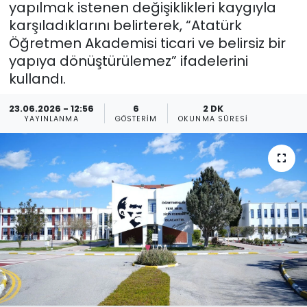
yapılmak istenen değişiklikleri kaygıyla
karşıladıklarını belirterek, “Atatürk
Gündem
Öğretmen Akademisi ticari ve belirsiz bir
KKTC
yapıya dönüştürülemez” ifadelerini
kullandı.
KKTC YEREL SEÇİM 2018
23.06.2026 - 12:56
6
2 DK
YAYINLANMA
GÖSTERIM
OKUNMA SÜRESI
Kültür Sanat
Magazin
Moda
Nöbetçi Eczaneler
Otomobil Dünyası
Politika