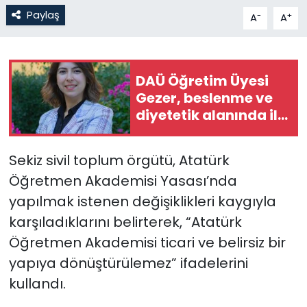
Paylaş
-
+
A
A
SAĞLIK
Spor
DAÜ Öğretim Üyesi
Gezer, beslenme ve
Teknoloji
diyetetik alanında ilk
Kıbrıslı Türk profesör
TÜRKiYE
oldu
Sekiz sivil toplum örgütü, Atatürk
Video Galeri
Öğretmen Akademisi Yasası’nda
yapılmak istenen değişiklikleri kaygıyla
YAŞAM
karşıladıklarını belirterek, “Atatürk
Öğretmen Akademisi ticari ve belirsiz bir
Yazarlar
yapıya dönüştürülemez” ifadelerini
kullandı.