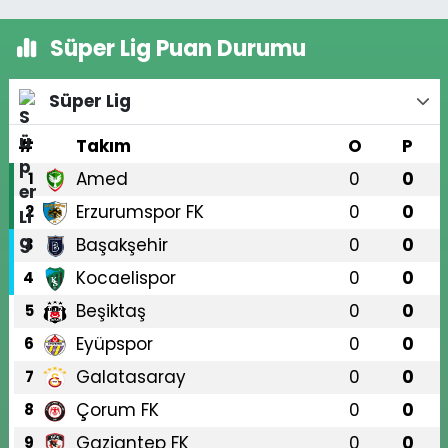
Süper Lig Puan Durumu
Süper Lig
#
Takım
O
P
Amed
0
0
1
Erzurumspor FK
0
0
2
Başakşehir
0
0
3
Kocaelispor
0
0
4
Beşiktaş
0
0
5
Eyüpspor
0
0
6
Galatasaray
0
0
7
Çorum FK
0
0
8
Gaziantep FK
0
0
9