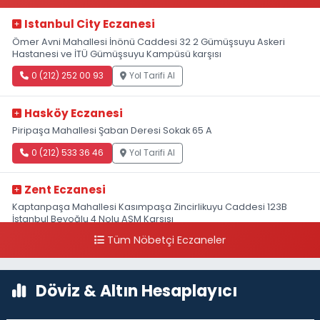
Istanbul City Eczanesi
Ömer Avni Mahallesi İnönü Caddesi 32 2 Gümüşsuyu Askeri
Hastanesi ve İTÜ Gümüşsuyu Kampüsü karşısı
0 (212) 252 00 93
Yol Tarifi Al
Hasköy Eczanesi
Piripaşa Mahallesi Şaban Deresi Sokak 65 A
0 (212) 533 36 46
Yol Tarifi Al
Zent Eczanesi
Kaptanpaşa Mahallesi Kasımpaşa Zincirlikuyu Caddesi 123B
İstanbul Beyoğlu 4 Nolu ASM Karşısı
Tüm Nöbetçi Eczaneler
0 (212) 297 96 92
Yol Tarifi Al
Döviz & Altın Hesaplayıcı