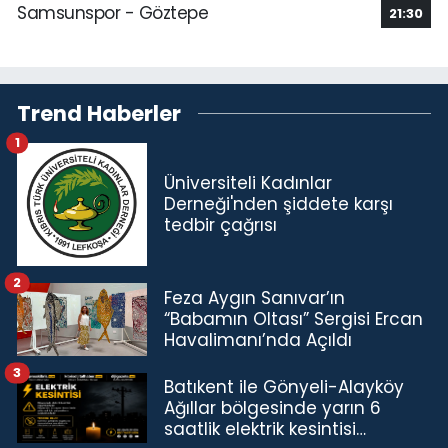
Samsunspor - Göztepe
21:30
Trend Haberler
1
Üniversiteli Kadınlar
Derneği'nden şiddete karşı
tedbir çağrısı
2
Feza Aygın Sanıvar’ın
“Babamın Oltası” Sergisi Ercan
Havalimanı’nda Açıldı
3
Batıkent ile Gönyeli-Alayköy
Ağıllar bölgesinde yarın 6
saatlik elektrik kesintisi…