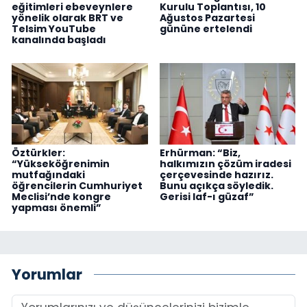
eğitimleri ebeveynlere
Kurulu Toplantısı, 10
yönelik olarak BRT ve
Ağustos Pazartesi
Telsim YouTube
gününe ertelendi
kanalında başladı
Öztürkler:
Erhürman: “Biz,
“Yükseköğrenimin
halkımızın çözüm iradesi
mutfağındaki
çerçevesinde hazırız.
öğrencilerin Cumhuriyet
Bunu açıkça söyledik.
Meclisi’nde kongre
Gerisi laf-ı güzaf”
yapması önemli”
Yorumlar