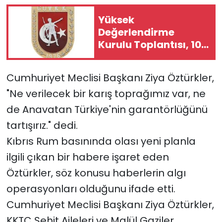
Yüksek
SAĞLIK
Değerlendirme
Kurulu Toplantısı, 10
Spor
Ağustos Pazartesi
gününe ertelendi
Teknoloji
Cumhuriyet Meclisi Başkanı Ziya Öztürkler,
"Ne verilecek bir karış toprağımız var, ne
TÜRKiYE
de Anavatan Türkiye'nin garantörlüğünü
Video Galeri
tartışırız." dedi.
Kıbrıs Rum basınında olası yeni planla
YAŞAM
ilgili çıkan bir habere işaret eden
Öztürkler, söz konusu haberlerin algı
Yazarlar
operasyonları olduğunu ifade etti.
Cumhuriyet Meclisi Başkanı Ziya Öztürkler,
KKTC Şehit Aileleri ve Malül Gaziler