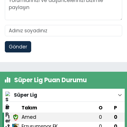
Gönder
Süper Lig Puan Durumu
Süper Lig
#
Takım
O
P
Amed
0
0
1
Erzurumspor FK
0
0
2