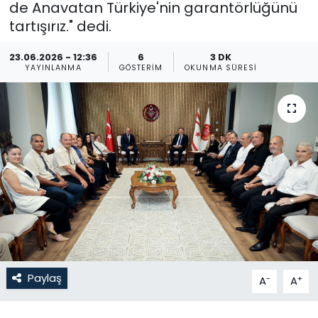
de Anavatan Türkiye'nin garantörlüğünü
tartışırız." dedi.
Gündem
23.06.2026 - 12:36
6
3 DK
KKTC
YAYINLANMA
GÖSTERIM
OKUNMA SÜRESI
KKTC YEREL SEÇİM 2018
Kültür Sanat
Magazin
Moda
Nöbetçi Eczaneler
Otomobil Dünyası
Paylaş
-
+
A
A
Politika