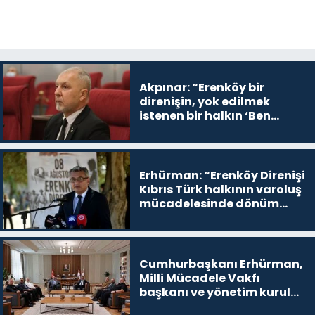
Akpınar: “Erenköy bir
direnişin, yok edilmek
istenen bir halkın ‘Ben
buradayım ve var olmaya
devam edeceğim’ dediği
yer
Erhürman: “Erenköy Direnişi
Kıbrıs Türk halkının varoluş
mücadelesinde dönüm
noktalarından biri”
Cumhurbaşkanı Erhürman,
Milli Mücadele Vakfı
başkanı ve yönetim kurulu
üyelerini kabul etti