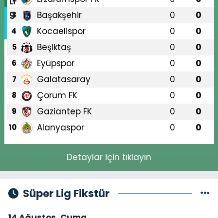
Başakşehir
0
0
3
Kocaelispor
0
0
4
Beşiktaş
0
0
5
Eyüpspor
0
0
6
Galatasaray
0
0
7
Çorum FK
0
0
8
Gaziantep FK
0
0
9
Alanyaspor
0
0
10
Detaylar için tıklayın
Süper Lig Fikstür
14 Ağustos, Cuma