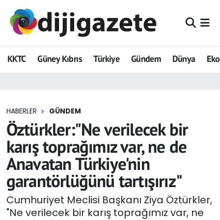
ADVERTORIAL
Hava Durumu
KKTC
Güney Kıbrıs
Türkiye
Gündem
Dünya
Ek
Dijigazete
Trafik Durumu
Dünya
Süper Lig Puan Durumu ve Fikstür
HABERLER
GÜNDEM
Eğitim
Tüm Manşetler
Öztürkler:"Ne verilecek bir
Ekonomi
Son Dakika Haberleri
karış toprağımız var, ne de
Anavatan Türkiye'nin
Foto Galeri
Haber Arşivi
garantörlüğünü tartışırız"
GEZİ
Cumhuriyet Meclisi Başkanı Ziya Öztürkler,
"Ne verilecek bir karış toprağımız var, ne
Güncel