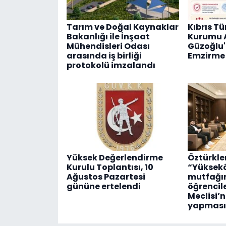
Tarım ve Doğal Kaynaklar
Kıbrıs Tü
Bakanlığı ile İnşaat
Kurumu 
Mühendisleri Odası
Güzoğlu
arasında iş birliği
Emzirme 
protokolü imzalandı
Yüksek Değerlendirme
Öztürkler
Kurulu Toplantısı, 10
“Yüksek
Ağustos Pazartesi
mutfağı
gününe ertelendi
öğrencil
Meclisi’
yapması