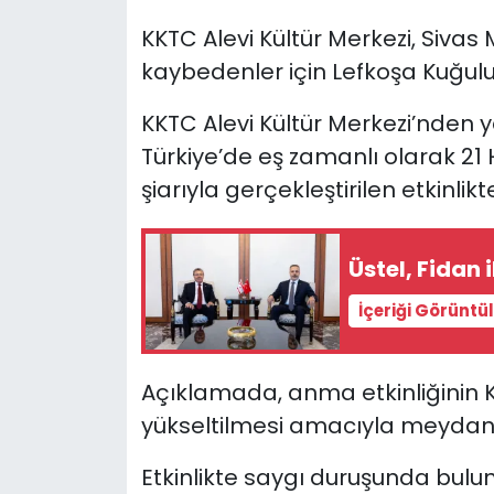
KKTC Alevi Kültür Merkezi, Sivas
SAĞLIK
kaybedenler için Lefkoşa Kuğulu
Spor
KKTC Alevi Kültür Merkezi’nden
Türkiye’de eş zamanlı olarak 21 
Teknoloji
şiarıyla gerçekleştirilen etkinlik
TÜRKiYE
Üstel, Fidan
Video Galeri
İçeriği Görüntü
YAŞAM
Yazarlar
Açıklamada, anma etkinliğinin 
yükseltilmesi amacıyla meydanlar
Etkinlikte saygı duruşunda bulun