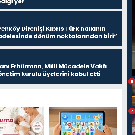
diği yer
enköy Direnişi Kıbrıs Türk halkının
delesinde dönüm noktalarından biri”
ı Erhürman, Milli Mücadele Vakfı
netim kurulu üyelerini kabul etti
6
7