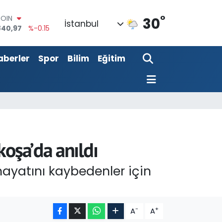
840,97
%-0.15
°
AR
30
İstanbul
7436
%0.18
RO
2510
%0.32
aberler
Spor
Bilim
Eğitim
RLİN
811
%0.38
M ALTIN
0.55
%0
T100
779
%-14
koşa’da anıldı
hayatını kaybedenler için
-
+
A
A