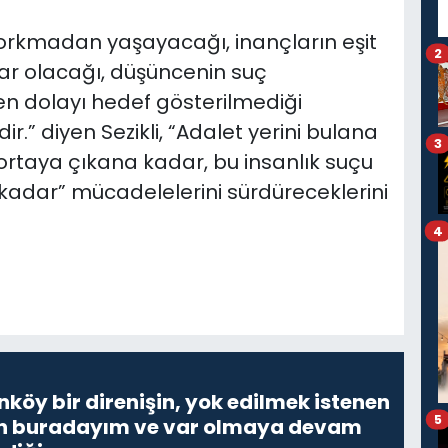
orkmadan yaşayacağı, inançların eşit
2
var olacağı, düşüncenin suç
en dolayı hedef gösterilmediği
.” diyen Sezikli, “Adalet yerini bulana
3
 ortaya çıkana kadar, bu insanlık suçu
kadar” mücadelelerini sürdüreceklerini
4
nköy bir direnişin, yok edilmek istenen
5
Ben buradayım ve var olmaya devam