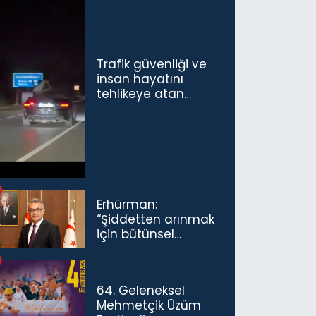
Trafik güvenliği ve
insan hayatını
tehlikeye atan
sürücü ve yolcuya
ceza...
Erhürman:
“Şiddetten arınmak
için bütünsel
politikaları
konuşmamız
gerekiyor”
64. Geleneksel
Mehmetçik Üzüm