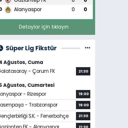
Alanyaspor
0
0
0
Detaylar için tıklayın
Süper Lig Fikstür
14 Ağustos, Cuma
alatasaray - Çorum FK
21:30
5 Ağustos, Cumartesi
onyaspor - Rizespor
19:00
asımpaşa - Trabzonspor
19:00
ençlerbirliği S.K. - Fenerbahçe
21:30
aziantep FK - Alanyaspor
21:30