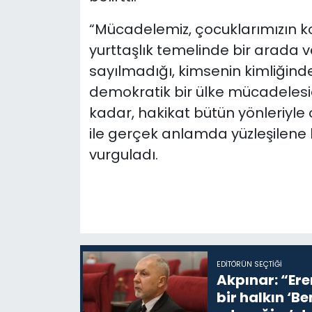
“Mücadelemiz, çocuklarımızın k
yurttaşlık temelinde bir arada 
sayılmadığı, kimsenin kimliğind
demokratik bir ülke mücadelesidir
kadar, hakikat bütün yönleriyle
ile gerçek anlamda yüzleşilene 
vurguladı.
EDITÖRÜN SEÇTIĞI
Akpınar: “Ere
bir halkın ‘