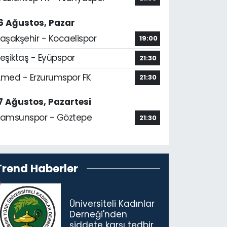
6 Ağustos, Pazar
aşakşehir - Kocaelispor
19:00
eşiktaş - Eyüpspor
21:30
med - Erzurumspor FK
21:30
7 Ağustos, Pazartesi
amsunspor - Göztepe
21:30
Trend Haberler
Üniversiteli Kadınlar
Derneği'nden
şiddete karşı tedbir