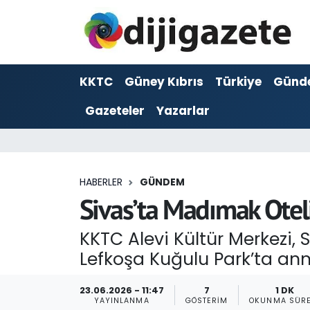
ADVERTORIAL
Hava Durumu
KKTC
Güney Kıbrıs
Türkiye
Günd
Dijigazete
Trafik Durumu
Gazeteler
Yazarlar
Dünya
Süper Lig Puan Durumu ve Fikstür
Eğitim
Tüm Manşetler
HABERLER
GÜNDEM
Ekonomi
Son Dakika Haberleri
Sivas’ta Madımak Oteli
Foto Galeri
Haber Arşivi
KKTC Alevi Kültür Merkezi, 
Lefkoşa Kuğulu Park’ta anm
GEZİ
23.06.2026 - 11:47
7
1 DK
Güncel
YAYINLANMA
GÖSTERIM
OKUNMA SÜRE