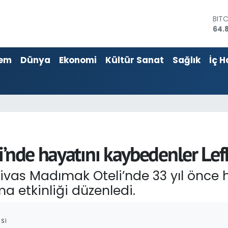
64.
DOL
47,
EU
55,
em
Dünya
Ekonomi
Kültür Sanat
Sağlık
İç H
STE
64,4
GRA
666
BİS
13.
’nde hayatını kaybedenler Lef
Sivas Madımak Oteli’nde 33 yıl önce 
a etkinliği düzenledi.
SI