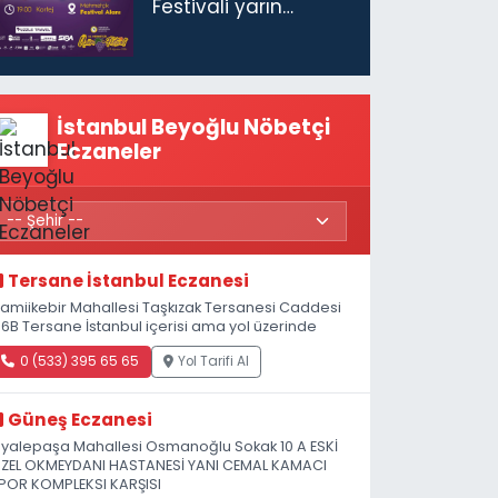
Festivali yarın
başlıyor
İstanbul Beyoğlu Nöbetçi
Eczaneler
Tersane İstanbul Eczanesi
amiikebir Mahallesi Taşkızak Tersanesi Caddesi
 6B Tersane İstanbul içerisi ama yol üzerinde
0 (533) 395 65 65
Yol Tarifi Al
Güneş Eczanesi
iyalepaşa Mahallesi Osmanoğlu Sokak 10 A ESKİ
ZEL OKMEYDANI HASTANESİ YANI CEMAL KAMACI
POR KOMPLEKSI KARŞISI