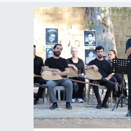
Gündem
KKTC
KKTC YEREL SEÇİM 2018
Kültür Sanat
Magazin
Moda
Nöbetçi Eczaneler
Otomobil Dünyası
Politika