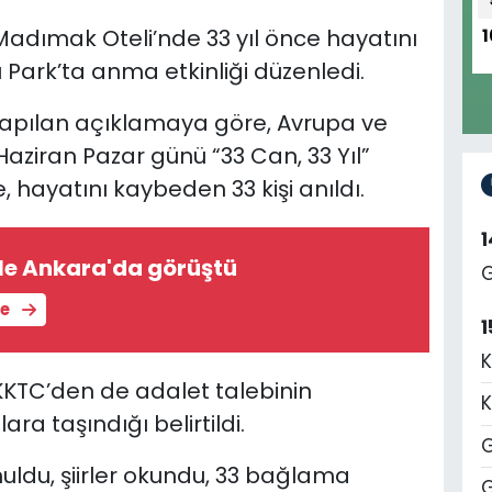
 Madımak Oteli’nde 33 yıl önce hayatını
1
 Park’ta anma etkinliği düzenledi.
 yapılan açıklamaya göre, Avrupa ve
Haziran Pazar günü “33 Can, 33 Yıl”
te, hayatını kaybeden 33 kişi anıldı.
 ile Ankara'da görüştü
G
le
1
K
KKTC’den de adalet talebinin
K
a taşındığı belirtildi.
G
uldu, şiirler okundu, 33 bağlama
G