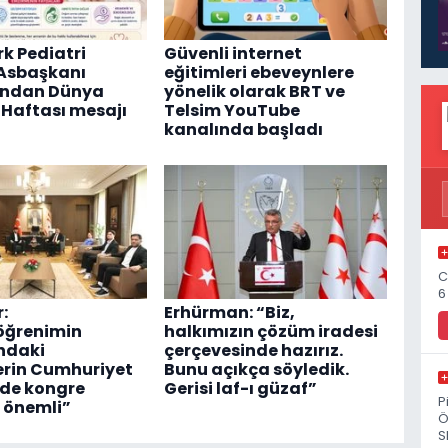
rk Pediatri
Güvenli internet
Asbaşkanı
eğitimleri ebeveynlere
'ndan Dünya
yönelik olarak BRT ve
Haftası mesajı
Telsim YouTube
kanalında başladı
C
6
:
Erhürman: “Biz,
öğrenimin
halkımızın çözüm iradesi
ndaki
çerçevesinde hazırız.
erin Cumhuriyet
Bunu açıkça söyledik.
nde kongre
Gerisi laf-ı güzaf”
P
 önemli”
Ö
S