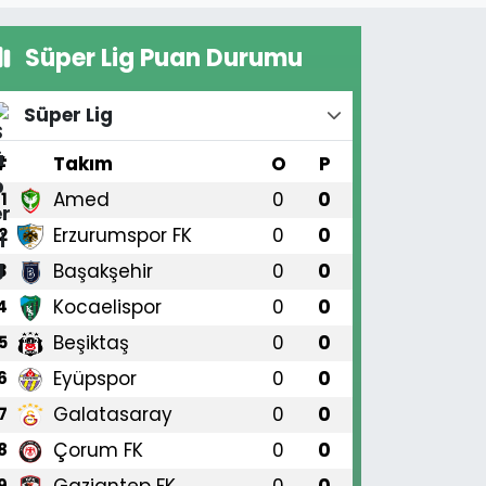
Süper Lig Puan Durumu
Süper Lig
#
Takım
O
P
Amed
0
0
1
Erzurumspor FK
0
0
2
Başakşehir
0
0
3
Kocaelispor
0
0
4
Beşiktaş
0
0
5
Eyüpspor
0
0
6
Galatasaray
0
0
7
Çorum FK
0
0
8
Gaziantep FK
0
0
9