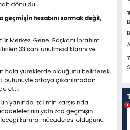
emah dönüldü.
1
a geçmişin hesabını sormak değil,
B
B
ültür Merkezi Genel Başkanı İbrahim
A
tirilen 33 canı unutmadıklarını ve
1
S
nın hala yüreklerde olduğunu belirterek,
 bütünüyle ortaya çıkarılmadan
e etti.
un yanında, zalimin karşısında
1
cadelelerinin yalnızca geçmişin
eleceği kurma mücadelesi olduğunu