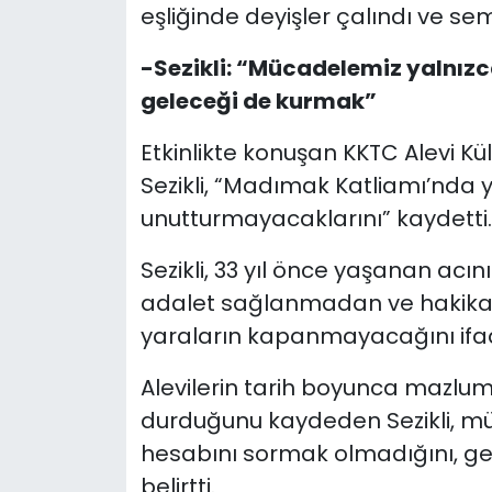
eşliğinde deyişler çalındı ve s
-Sezikli: “Mücadelemiz yalnızc
geleceği de kurmak”
Etkinlikte konuşan KKTC Alevi K
Sezikli, “Madımak Katliamı’nda yi
unutturmayacaklarını” kaydetti.
Sezikli, 33 yıl önce yaşanan acı
adalet sağlanmadan ve hakikat
yaraların kapanmayacağını ifad
Alevilerin tarih boyunca mazlum
durduğunu kaydeden Sezikli, mü
hesabını sormak olmadığını, g
belirtti.