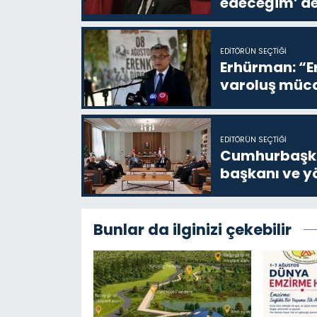
edeceğim’ de
EDITÖRÜN SEÇTIĞI
Erhürman: “Er
varoluş müca
EDITÖRÜN SEÇTIĞI
Cumhurbaşkan
başkanı ve yö
Bunlar da ilginizi çekebilir