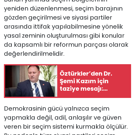
yeniden düzenlenmesi, seçim barajının
gözden geçirilmesi ve siyasi partiler
arasında ittifak yapılabilmesine yönelik
yasal zeminin oluşturulması gibi konular
da kapsamlı bir reformun parçası olarak
değerlendirilmelidir.
Öztürkler’den Dr.
Şemi Kazım için
taziye mesajı:
“Ömrünü halka
hizmete adamış
Demokrasinin gücü yalnızca seçim
değerli insandı”
yapmakla değil, adil, anlaşılır ve güven
veren bir seçim sistemi kurmakla ölçülür.