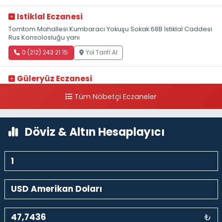
Istiklal Eczanesi
Tomtom Mahallesi Kumbaracı Yokuşu Sokak 68B İstiklal Caddesi
Rus Konsolosluğu yanı
0 (212) 243 21 15
Yol Tarifi Al
Güleryüz Eczanesi
Piripaşa Mahallesi Şaban Deresi Sokak 7 D Koç Müzesi Arkası-
Tüm Nöbetçi Eczaneler
kalaycıbahçe Meydana Doğru
0 (212) 369 95 85
Yol Tarifi Al
Döviz & Altın Hesaplayıcı
₺