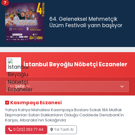
7
64. Geleneksel Mehmetçik
Üzüm Festivali yarın başlıyor
İstanbul Beyoğlu Nöbetçi Eczaneler
Kasımpaşa Eczanesi
Yahya Kahya Mahallesi Kasımpaşa Bostanı Sokak 18A Mutfak
Ekipmanları Satan Dükkanların Olduğu Caddede Denizbank'ın
Karşısı, Albaraka'nın Sokağında
0 (212) 253 77 44
Yol Tarifi Al