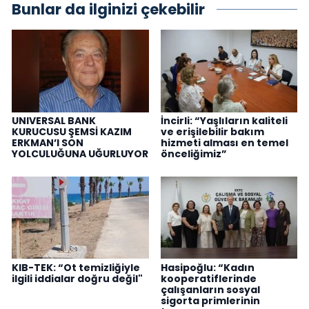
Bunlar da ilginizi çekebilir
UNIVERSAL BANK
İncirli: “Yaşlıların kaliteli
KURUCUSU ŞEMSİ KAZIM
ve erişilebilir bakım
ERKMAN’I SON
hizmeti alması en temel
YOLCULUĞUNA UĞURLUYOR
önceliğimiz”
KIB-TEK: “Ot temizliğiyle
Hasipoğlu: “Kadın
ilgili iddialar doğru değil"
kooperatiflerinde
çalışanların sosyal
sigorta primlerinin