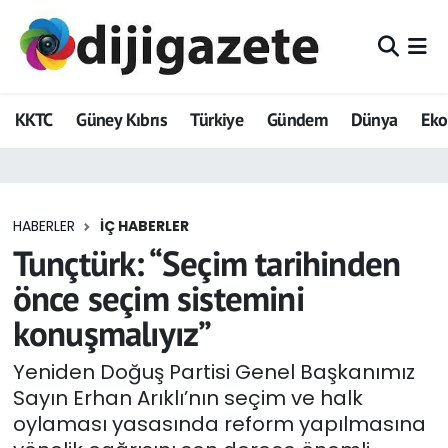
ADVERTORIAL
Hava Durumu
KKTC
Güney Kıbrıs
Türkiye
Gündem
Dünya
Ek
Dijigazete
Trafik Durumu
Dünya
Süper Lig Puan Durumu ve Fikstür
HABERLER
İÇ HABERLER
Eğitim
Tüm Manşetler
Tunçtürk: “Seçim tarihinden
Ekonomi
Son Dakika Haberleri
önce seçim sistemini
konuşmalıyız”
Foto Galeri
Haber Arşivi
Yeniden Doğuş Partisi Genel Başkanımız
GEZİ
Sayın Erhan Arıklı’nın seçim ve halk
oylaması yasasında reform yapılmasına
Güncel