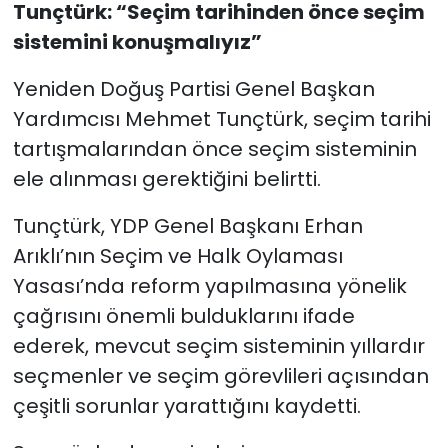
Tunçtürk: “Seçim tarihinden önce seçim
sistemini konuşmalıyız”
SAĞLIK
Yeniden Doğuş Partisi Genel Başkan
Spor
Yardımcısı Mehmet Tunçtürk, seçim tarihi
tartışmalarından önce seçim sisteminin
Teknoloji
ele alınması gerektiğini belirtti.
TÜRKiYE
Tunçtürk, YDP Genel Başkanı Erhan
Video Galeri
Arıklı’nın Seçim ve Halk Oylaması
Yasası’nda reform yapılmasına yönelik
YAŞAM
çağrısını önemli bulduklarını ifade
ederek, mevcut seçim sisteminin yıllardır
Yazarlar
seçmenler ve seçim görevlileri açısından
çeşitli sorunlar yarattığını kaydetti.