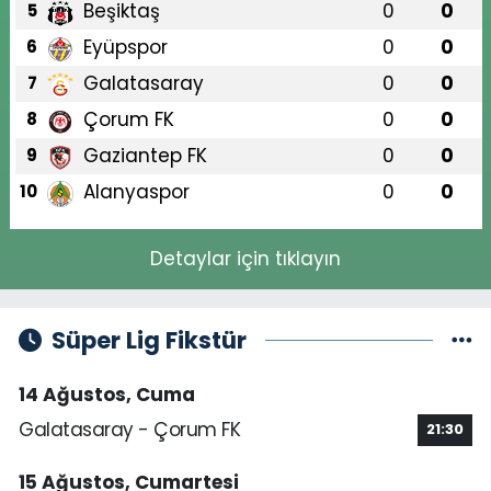
Beşiktaş
0
0
5
Eyüpspor
0
0
6
Galatasaray
0
0
7
Çorum FK
0
0
8
Gaziantep FK
0
0
9
Alanyaspor
0
0
10
Detaylar için tıklayın
Süper Lig Fikstür
14 Ağustos, Cuma
Galatasaray - Çorum FK
21:30
15 Ağustos, Cumartesi