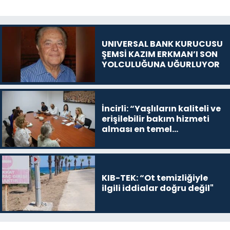
UNIVERSAL BANK KURUCUSU
ŞEMSİ KAZIM ERKMAN’I SON
YOLCULUĞUNA UĞURLUYOR
İncirli: “Yaşlıların kaliteli ve
erişilebilir bakım hizmeti
alması en temel
önceliğimiz”
KIB-TEK: “Ot temizliğiyle
ilgili iddialar doğru değil"