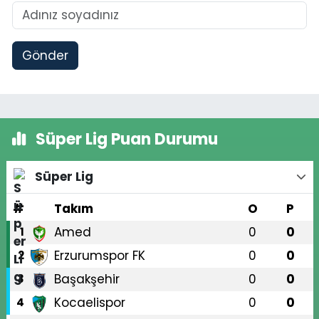
Gönder
Süper Lig Puan Durumu
Süper Lig
#
Takım
O
P
Amed
0
0
1
Erzurumspor FK
0
0
2
Başakşehir
0
0
3
Kocaelispor
0
0
4