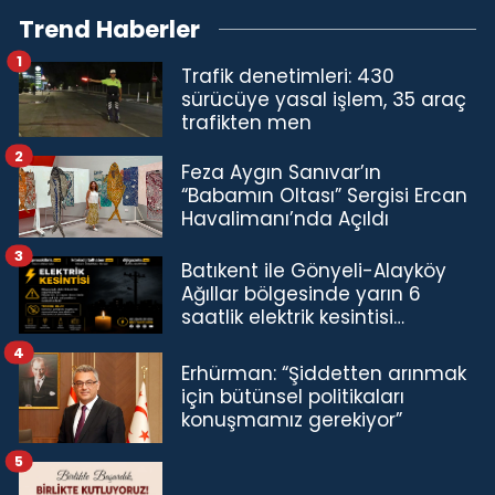
Trend Haberler
1
Trafik denetimleri: 430
sürücüye yasal işlem, 35 araç
trafikten men
2
Feza Aygın Sanıvar’ın
“Babamın Oltası” Sergisi Ercan
Havalimanı’nda Açıldı
3
Batıkent ile Gönyeli-Alayköy
Ağıllar bölgesinde yarın 6
saatlik elektrik kesintisi…
4
Erhürman: “Şiddetten arınmak
için bütünsel politikaları
konuşmamız gerekiyor”
5