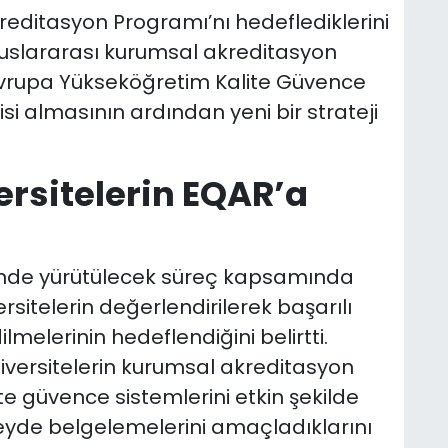
editasyon Programı’nı hedeflediklerini
luslararası kurumsal akreditasyon
Avrupa Yükseköğretim Kalite Güvence
i almasının ardından yeni bir strateji
ersitelerin EQAR’a
ğinde yürütülecek süreç kapsamında
sitelerin değerlendirilerek başarılı
melerinin hedeflendiğini belirtti.
niversitelerin kurumsal akreditasyon
e güvence sistemlerini etkin şekilde
üzeyde belgelemelerini amaçladıklarını