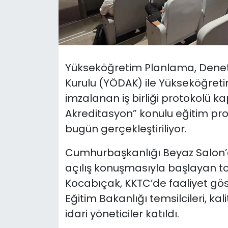
SAĞLIK
Spor
Yükseköğretim Planlama, Denet
Teknoloji
Kurulu (YÖDAK) ile Yükseköğreti
imzalanan iş birliği protokolü 
TÜRKiYE
Akreditasyon” konulu eğitim pro
Video Galeri
bugün gerçekleştiriliyor.
Cumhurbaşkanlığı Beyaz Salon’
YAŞAM
açılış konuşmasıyla başlayan to
Yazarlar
Kocabıçak, KKTC’de faaliyet göste
Eğitim Bakanlığı temsilcileri, ka
idari yöneticiler katıldı.