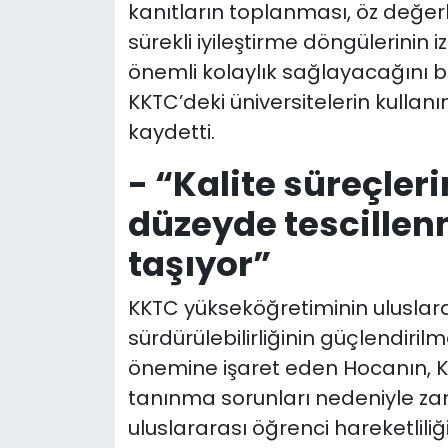
kanıtların toplanması, öz değer
sürekli iyileştirme döngülerinin 
önemli kolaylık sağlayacağını be
KKTC’deki üniversitelerin kullan
kaydetti.
- “Kalite süreçler
düzeyde tescille
taşıyor”
KKTC yükseköğretiminin uluslar
sürdürülebilirliğinin güçlendiril
önemine işaret eden Hocanın, K
tanınma sorunları nedeniyle za
uluslararası öğrenci hareketlili