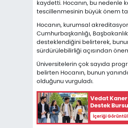
kaydetti. Hocanın, bu nedenle ka
tescillenmesinin büyük önem taşı
Hocanın, kurumsal akreditasyon
Cumhurbaşkanlığı, Başbakanlık v
desteklendiğini belirterek, bun
sürdürülebilirliği açısından öne
Üniversitelerin çok sayıda pro
belirten Hocanın, bunun yanınd
olduğunu vurguladı.
Vedat Kaner 
Destek Bursu
İçeriği Görüntü