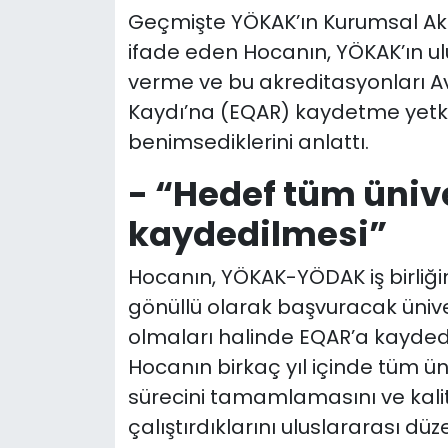
Geçmişte YÖKAK’ın Kurumsal Akr
ifade eden Hocanın, YÖKAK’ın u
verme ve bu akreditasyonları 
Kaydı’na (EQAR) kaydetme yetkis
benimsediklerini anlattı.
- “Hedef tüm üniv
kaydedilmesi”
Hocanın, YÖKAK-YÖDAK iş birli
gönüllü olarak başvuracak üniver
olmaları halinde EQAR’a kaydedil
Hocanın birkaç yıl içinde tüm ü
sürecini tamamlamasını ve kalit
çalıştırdıklarını uluslararası d