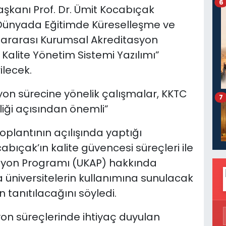
6
anı Prof. Dr. Ümit Kocabıçak
Dünyada Eğitimde Küreselleşme ve
slararası Kurumsal Akreditasyon
Kalite Yönetim Sistemi Yazılımı”
ilecek.
on sürecine yönelik çalışmalar, KKTC
7
liği açısından önemli”
plantının açılışında yaptığı
çak’ın kalite güvencesi süreçleri ile
asyon Programı (UKAP) hakkında
a üniversitelerin kullanımına sunulacak
n tanıtılacağını söyledi.
yon süreçlerinde ihtiyaç duyulan