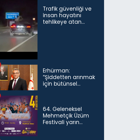
Trafik güvenliği ve
insan hayatını
tehlikeye atan
sürücü ve yolcuya
ceza...
Erhürman:
“Şiddetten arınmak
için bütünsel
politikaları
konuşmamız
gerekiyor”
64. Geleneksel
Mehmetçik Üzüm
Festivali yarın
başlıyor