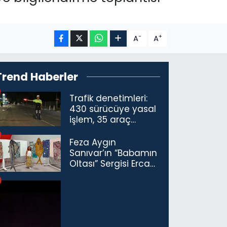
-
+
A
A
Trend Haberler
Trafik denetimleri:
430 sürücüye yasal
işlem, 35 araç
trafikten men
Feza Aygın
Sanıvar’ın “Babamın
Oltası” Sergisi Ercan
Havalimanı’nda
Açıldı