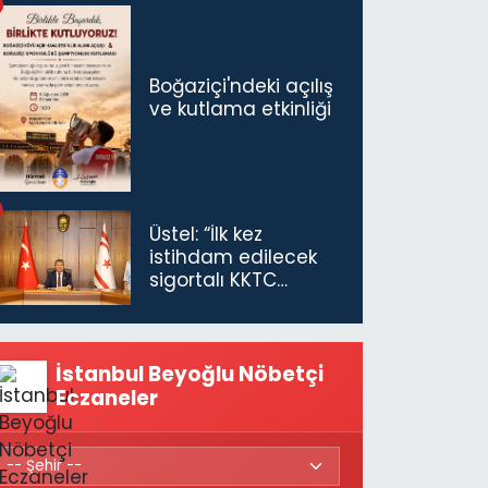
Boğaziçi'ndeki açılış
ve kutlama etkinliği
Üstel: “İlk kez
istihdam edilecek
sigortalı KKTC
vatandaşları için
maaş desteğini 35
bin TL'ye çıkardık”
İstanbul Beyoğlu Nöbetçi
Eczaneler