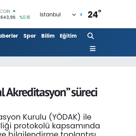
°
LAR
24
İstanbul
,6704
%0
RO
,0406
%-0.08
aberler
Spor
Bilim
Eğitim
ERLİN
,2143
%0
AM ALTIN
00.87
%0.12
ST100
.799
%70
TCOIN
.643,95
%0.16
 Akreditasyon” süreci
syon Kurulu (YÖDAK) ile
rliği protokolü kapsamında
e bilgilendirme toplantısı