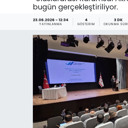
bugün gerçekleştiriliyor.
Gündem
23.06.2026 - 12:34
4
3 DK
KKTC
YAYINLANMA
GÖSTERIM
OKUNMA SÜR
KKTC YEREL SEÇİM 2018
Kültür Sanat
Magazin
Moda
Nöbetçi Eczaneler
Otomobil Dünyası
Politika