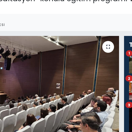
ESI
1
2
3