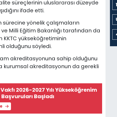
lite süreçlerinin uluslararası düzeyde
dığını ifade etti.
 sürecine yönelik çalışmaların
e Milli Eğitim Bakanlığı tarafından da
un KKTC yükseköğretiminin
mli olduğunu söyledi.
gram akreditasyonuna sahip olduğunu
a kurumsal akreditasyonun da gerekli
Vakfı 2026-2027 Yılı Yükseköğrenim
 Başvuruları Başladı
le