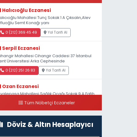
Halıcıoğlu Eczanesi
alıcıoğlu Mahallesi Tunç Sokak 1 A Çıksalın,Alev
fluoğlu Semt Konağı yanı
0 (212) 369 45 49
Yol Tarifi Al
Serpil Eczanesi
ihangir Mahallesi Cihangir Caddesi 37 İstanbul
ent Üniversitesi Arka Cephesinde
0 (212) 251 26 83
Yol Tarifi Al
Ozan Eczanesi
iyalepaşa Mahallesi Sağlık Ocağı Sokak 9 A Fatih
ultan ASM Yanı
Tüm Nöbetçi Eczaneler
0 (212) 297 30 13
Yol Tarifi Al
Döviz & Altın Hesaplayıcı