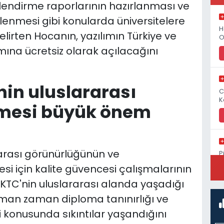
lendirme raporlarının hazırlanması ve
izlenmesi gibi konularda üniversitelere
H
lirten Hocanın, yazılımın Türkiye ve
O
ımına ücretsiz olarak açılacağını
inin uluslararası
C
K
nmesi büyük önem
arası görünürlüğünün ve
P
S
mesi için kalite güvencesi çalışmalarının
KTC'nin uluslararası alanda yaşadığı
man zaman diploma tanınırlığı ve
ği konusunda sıkıntılar yaşandığını