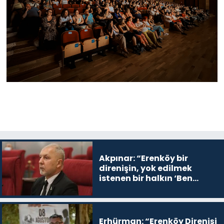
Akpınar: “Erenköy bir
direnişin, yok edilmek
istenen bir halkın ‘Ben
buradayım ve var olmaya
devam edeceğim’ dediği
yer
Erhürman: “Erenköy Direnişi