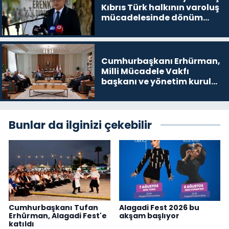
Kıbrıs Türk halkının varoluş
mücadelesinde dönüm
noktalarından biri”
Cumhurbaşkanı Erhürman,
Milli Mücadele Vakfı
başkanı ve yönetim kurulu
üyelerini kabul etti
Bunlar da ilginizi çekebilir
Cumhurbaşkanı Tufan
Alagadi Fest 2026 bu
Erhürman, Alagadi Fest'e
akşam başlıyor
katıldı