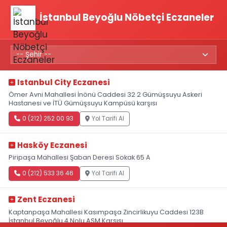
İstanbul Beyoğlu Nöbetçi Eczaneler
Istanbul City Eczanesi
Ömer Avni Mahallesi İnönü Caddesi 32 2 Gümüşsuyu Askeri
Hastanesi ve İTÜ Gümüşsuyu Kampüsü karşısı
0 (212) 252 00 93
Yol Tarifi Al
Hasköy Eczanesi
Piripaşa Mahallesi Şaban Deresi Sokak 65 A
0 (212) 533 36 46
Yol Tarifi Al
Zent Eczanesi
Kaptanpaşa Mahallesi Kasımpaşa Zincirlikuyu Caddesi 123B
İstanbul Beyoğlu 4 Nolu ASM Karşısı