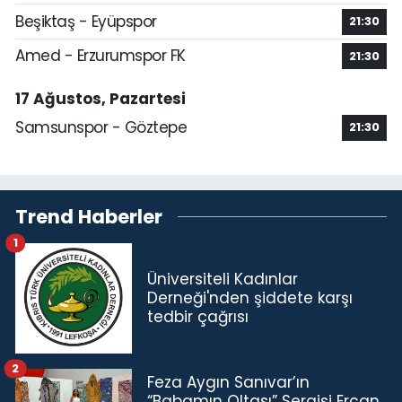
Beşiktaş - Eyüpspor
21:30
Amed - Erzurumspor FK
21:30
17 Ağustos, Pazartesi
Samsunspor - Göztepe
21:30
Trend Haberler
1
Üniversiteli Kadınlar
Derneği'nden şiddete karşı
tedbir çağrısı
2
Feza Aygın Sanıvar’ın
“Babamın Oltası” Sergisi Ercan