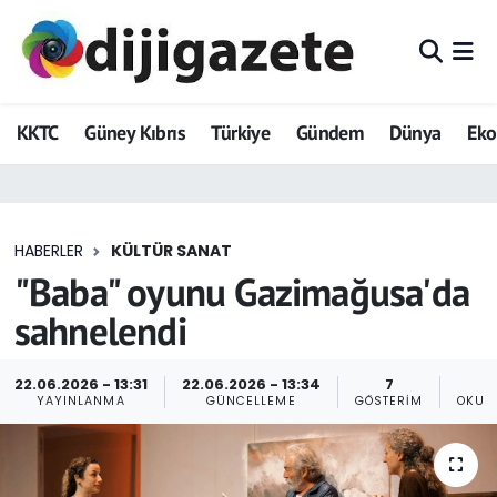
ADVERTORIAL
Hava Durumu
KKTC
Güney Kıbrıs
Türkiye
Gündem
Dünya
Ek
Dijigazete
Trafik Durumu
Dünya
Süper Lig Puan Durumu ve Fikstür
HABERLER
KÜLTÜR SANAT
Eğitim
Tüm Manşetler
"Baba" oyunu Gazimağusa'da
Ekonomi
Son Dakika Haberleri
sahnelendi
Foto Galeri
Haber Arşivi
22.06.2026 - 13:31
22.06.2026 - 13:34
7
YAYINLANMA
GÜNCELLEME
GÖSTERIM
OKUN
GEZİ
Güncel