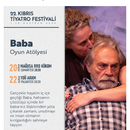
SAĞLIK
Spor
Teknoloji
TÜRKiYE
Video Galeri
YAŞAM
Yazarlar