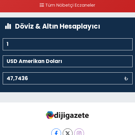
Tüm Nöbetçi Eczaneler
0 (212) 297 96 92
Yol Tarifi Al
Döviz & Altın Hesaplayıcı
₺