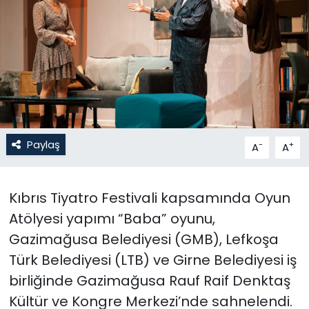
Gündem
KKTC
KKTC YEREL SEÇİM 2018
Kültür Sanat
Paylaş
-
+
A
A
Magazin
Kıbrıs Tiyatro Festivali kapsamında Oyun
Moda
Atölyesi yapımı “Baba” oyunu,
Nöbetçi Eczaneler
Gazimağusa Belediyesi (GMB), Lefkoşa
Türk Belediyesi (LTB) ve Girne Belediyesi iş
Otomobil Dünyası
birliğinde Gazimağusa Rauf Raif Denktaş
Kültür ve Kongre Merkezi’nde sahnelendi.
Politika