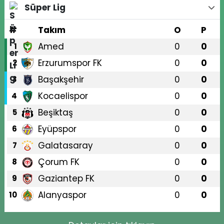
Süper Lig
#
Takım
O
P
Amed
0
0
1
Erzurumspor FK
0
0
2
Başakşehir
0
0
3
Kocaelispor
0
0
4
Beşiktaş
0
0
5
Eyüpspor
0
0
6
Galatasaray
0
0
7
Çorum FK
0
0
8
Gaziantep FK
0
0
9
Alanyaspor
0
0
10