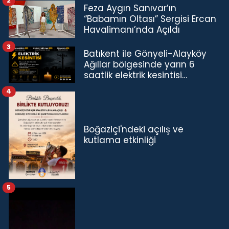
2
Feza Aygın Sanıvar’ın
“Babamın Oltası” Sergisi Ercan
Havalimanı’nda Açıldı
3
Batıkent ile Gönyeli-Alayköy
Ağıllar bölgesinde yarın 6
saatlik elektrik kesintisi…
4
Boğaziçi'ndeki açılış ve
kutlama etkinliği
5