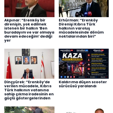
Akpınar: “Erenköy bir
Erhürman: “Erenköy
direnişin, yok edilmek
Direnişi Kıbrıs Türk
istenen bir halkın ‘Ben
halkının varoluş
buradayım ve var olmaya
mücadelesinde dönüm
devam edeceğim’ dediği
noktalarından biri”
yer
Dinçyürek: “Erenköy’de
Kaldırıma düşen scooter
verilen mücadele, Kıbrıs
sürücüsü yaralandı
Türk halkının vatanına
sahip çıkma iradesinin en
güçlü göstergelerinden