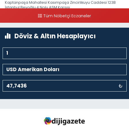
Kaptanpaşa Mahallesi Kasımpaşa Zincirlikuyu Caddesi 123B
İstanbul Beyoğlu 4 Nolu ASM Karşısı
Tüm Nöbetçi Eczaneler
0 (212) 297 96 92
Yol Tarifi Al
Döviz & Altın Hesaplayıcı
₺