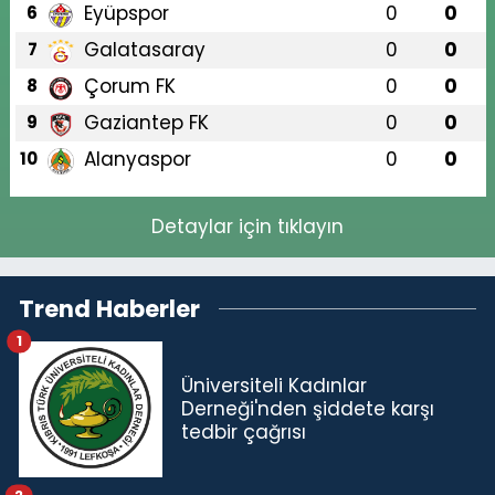
Eyüpspor
0
0
6
Galatasaray
0
0
7
Çorum FK
0
0
8
Gaziantep FK
0
0
9
Alanyaspor
0
0
10
Detaylar için tıklayın
Trend Haberler
1
Üniversiteli Kadınlar
Derneği'nden şiddete karşı
tedbir çağrısı