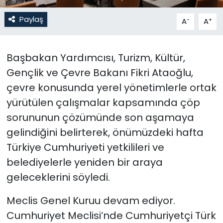
Paylaş
-
+
A
A
SAĞLIK
Spor
Başbakan Yardımcısı, Turizm, Kültür,
Gençlik ve Çevre Bakanı Fikri Ataoğlu,
Teknoloji
çevre konusunda yerel yönetimlerle ortak
TÜRKiYE
yürütülen çalışmalar kapsamında çöp
sorununun çözümünde son aşamaya
Video Galeri
gelindiğini belirterek, önümüzdeki hafta
Türkiye Cumhuriyeti yetkilileri ve
YAŞAM
belediyelerle yeniden bir araya
Yazarlar
geleceklerini söyledi.
Meclis Genel Kuruu devam ediyor.
Cumhuriyet Meclisi’nde Cumhuriyetçi Türk