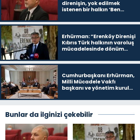
direnişin, yok edilmek
istenen bir halkın ‘Ben
buradayım ve var olmaya
devam edeceğim’ dediği
yer
Erhürman: “Erenköy Direnişi
Kıbrıs Türk halkının varoluş
mücadelesinde dönüm
noktalarından biri”
Cumhurbaşkanı Erhürman,
Milli Mücadele Vakfı
başkanı ve yönetim kurulu
üyelerini kabul etti
Bunlar da ilginizi çekebilir