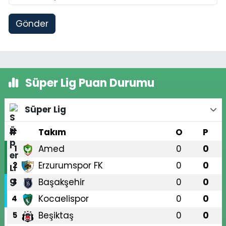
Gönder
Süper Lig Puan Durumu
Süper Lig
#
Takım
O
P
Amed
0
0
1
Erzurumspor FK
0
0
2
Başakşehir
0
0
3
Kocaelispor
0
0
4
Beşiktaş
0
0
5