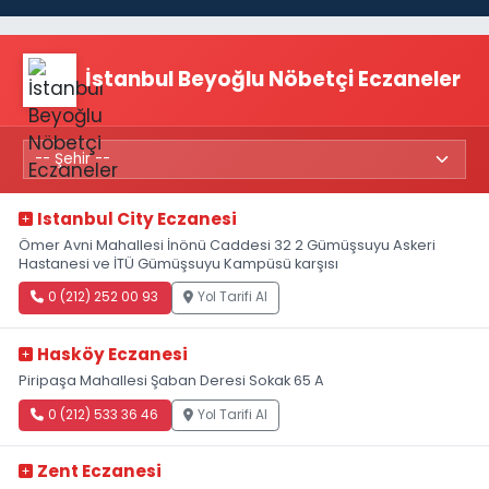
İstanbul Beyoğlu Nöbetçi Eczaneler
Istanbul City Eczanesi
Ömer Avni Mahallesi İnönü Caddesi 32 2 Gümüşsuyu Askeri
Hastanesi ve İTÜ Gümüşsuyu Kampüsü karşısı
0 (212) 252 00 93
Yol Tarifi Al
Hasköy Eczanesi
Piripaşa Mahallesi Şaban Deresi Sokak 65 A
0 (212) 533 36 46
Yol Tarifi Al
Zent Eczanesi