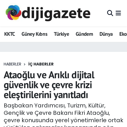
ADVERTORIAL
Hava Durumu
KKTC
Güney Kıbrıs
Türkiye
Gündem
Dünya
Ek
Dijigazete
Trafik Durumu
Dünya
Süper Lig Puan Durumu ve Fikstür
HABERLER
İÇ HABERLER
Eğitim
Tüm Manşetler
Ataoğlu ve Arıklı dijital
Ekonomi
Son Dakika Haberleri
güvenlik ve çevre krizi
eleştirilerini yanıtladı
Foto Galeri
Haber Arşivi
Başbakan Yardımcısı, Turizm, Kültür,
GEZİ
Gençlik ve Çevre Bakanı Fikri Ataoğlu,
çevre konusunda yerel yönetimlerle ortak
Güncel