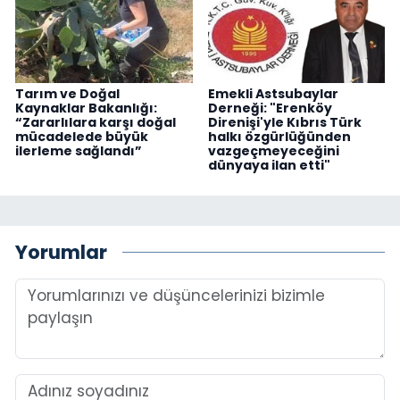
Tarım ve Doğal
Emekli Astsubaylar
Kaynaklar Bakanlığı:
Derneği: "Erenköy
“Zararlılara karşı doğal
Direnişi'yle Kıbrıs Türk
mücadelede büyük
halkı özgürlüğünden
ilerleme sağlandı”
vazgeçmeyeceğini
dünyaya ilan etti"
Yorumlar