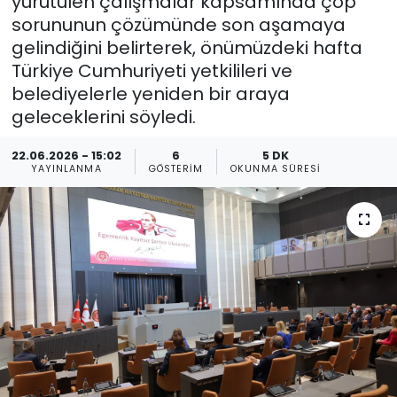
yürütülen çalışmalar kapsamında çöp
sorununun çözümünde son aşamaya
Gündem
gelindiğini belirterek, önümüzdeki hafta
Türkiye Cumhuriyeti yetkilileri ve
KKTC
belediyelerle yeniden bir araya
geleceklerini söyledi.
KKTC YEREL SEÇİM 2018
22.06.2026 - 15:02
6
5 DK
Kültür Sanat
YAYINLANMA
GÖSTERIM
OKUNMA SÜRESI
Magazin
Moda
Nöbetçi Eczaneler
Otomobil Dünyası
Politika