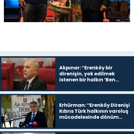
Akpınar: “Erenköy bir
direnişin, yok edilmek
istenen bir halkın ‘Ben
buradayım ve var olmaya
devam edeceğim’ dediği
yer
Erhürman: “Erenköy Direnişi
Kıbrıs Türk halkının varoluş
mücadelesinde dönüm
noktalarından biri”