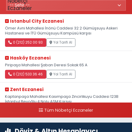
Istanbul City Eczanesi
Ömer Avni Mahallesi İnönü Caddesi 32 2 Gümüşsuyu Askeri
Hastanesi ve İTÜ Gümüşsuyu Kampüsü karşısı
0 (212) 252 00 93
Yol Tarifi Al
Hasköy Eczanesi
Piripaşa Mahallesi Şaban Deresi Sokak 65 A
0 (212) 533 36 46
Yol Tarifi Al
Zent Eczanesi
Kaptanpaşa Mahallesi Kasımpaşa Zincirlikuyu Caddesi 123B
İstanbul Beyoğlu 4 Nolu ASM Karşısı
Tüm Nöbetçi Eczaneler
0 (212) 297 96 92
Yol Tarifi Al
Döviz & Altın Hesaplayıcı