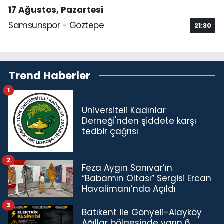
17 Ağustos, Pazartesi
Samsunspor - Göztepe
21:30
Trend Haberler
1
Üniversiteli Kadınlar
Derneği'nden şiddete karşı
tedbir çağrısı
2
Feza Aygın Sanıvar’ın
“Babamın Oltası” Sergisi Ercan
Havalimanı’nda Açıldı
3
Batıkent ile Gönyeli-Alayköy
Ağıllar bölgesinde yarın 6