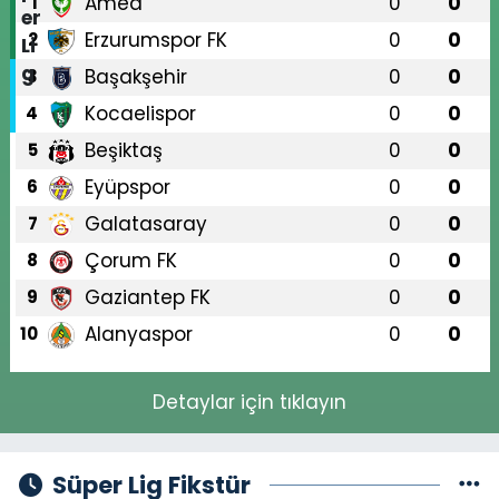
Amed
0
0
1
Erzurumspor FK
0
0
2
Başakşehir
0
0
3
Kocaelispor
0
0
4
Beşiktaş
0
0
5
Eyüpspor
0
0
6
Galatasaray
0
0
7
Çorum FK
0
0
8
Gaziantep FK
0
0
9
Alanyaspor
0
0
10
Detaylar için tıklayın
Süper Lig Fikstür