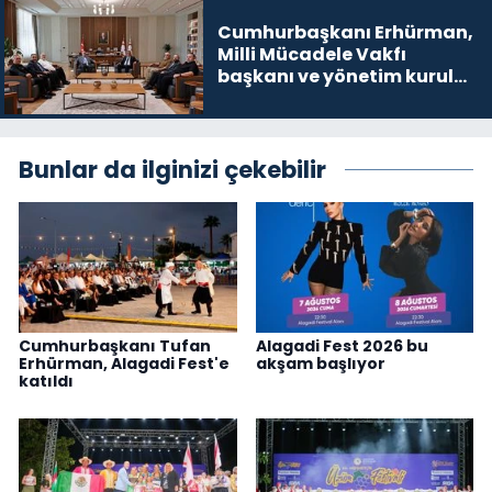
Cumhurbaşkanı Erhürman,
Milli Mücadele Vakfı
başkanı ve yönetim kurulu
üyelerini kabul etti
Bunlar da ilginizi çekebilir
Cumhurbaşkanı Tufan
Alagadi Fest 2026 bu
Erhürman, Alagadi Fest'e
akşam başlıyor
katıldı