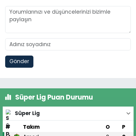
Gönder
Süper Lig Puan Durumu
Süper Lig
#
Takım
O
P