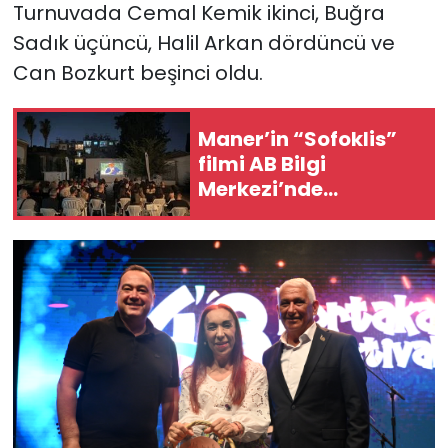
Turnuvada Cemal Kemik ikinci, Buğra
Sadık üçüncü, Halil Arkan dördüncü ve
Can Bozkurt beşinci oldu.
Maner’in “Sofoklis”
filmi AB Bilgi
Merkezi’nde
gösterildi