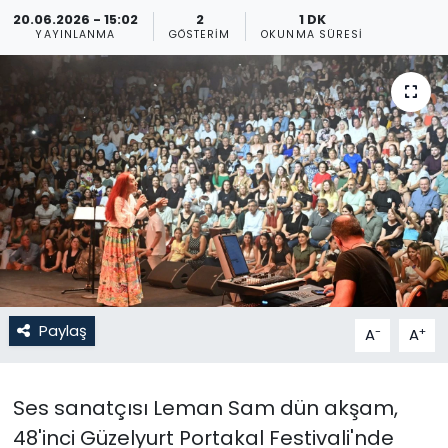
20.06.2026 - 15:02
2
1 DK
Gündem
YAYINLANMA
GÖSTERIM
OKUNMA SÜRESI
KKTC
KKTC YEREL SEÇİM 2018
Kültür Sanat
Magazin
Moda
Paylaş
-
+
A
A
Nöbetçi Eczaneler
Otomobil Dünyası
Ses sanatçısı Leman Sam dün akşam,
48'inci Güzelyurt Portakal Festivali'nde
Politika