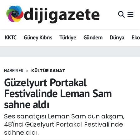
ADVERTORIAL
Hava Durumu
KKTC
Güney Kıbrıs
Türkiye
Gündem
Dünya
Ek
Dijigazete
Trafik Durumu
Dünya
Süper Lig Puan Durumu ve Fikstür
HABERLER
KÜLTÜR SANAT
Eğitim
Tüm Manşetler
Güzelyurt Portakal
Ekonomi
Son Dakika Haberleri
Festivalinde Leman Sam
sahne aldı
Foto Galeri
Haber Arşivi
Ses sanatçısı Leman Sam dün akşam,
GEZİ
48'inci Güzelyurt Portakal Festivali'nde
sahne aldı.
Güncel