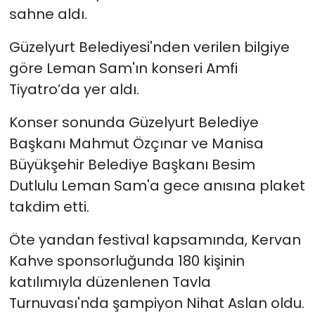
sahne aldı.
SAĞLIK
Güzelyurt Belediyesi'nden verilen bilgiye
göre Leman Sam'ın konseri Amfi
Spor
Tiyatro’da yer aldı.
Teknoloji
Konser sonunda Güzelyurt Belediye
TÜRKiYE
Başkanı Mahmut Özçınar ve Manisa
Büyükşehir Belediye Başkanı Besim
Video Galeri
Dutlulu Leman Sam'a gece anısına plaket
takdim etti.
YAŞAM
Öte yandan festival kapsamında, Kervan
Yazarlar
Kahve sponsorluğunda 180 kişinin
katılımıyla düzenlenen Tavla
Turnuvası'nda şampiyon Nihat Aslan oldu.