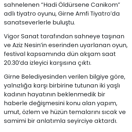
sahnelenen “Hadi Öldürsene Canikom”
adlı tiyatro oyunu, Girne Amfi Tiyatro’da
SAĞLIK
sanatseverlerle buluştu.
Spor
Vigor Sanat tarafından sahneye taşınan
Teknoloji
ve Aziz Nesin’in eserinden uyarlanan oyun,
festival kapsamında dün akşam saat
TÜRKiYE
20.30’da izleyici karşısına çıktı.
Video Galeri
Girne Belediyesinden verilen bilgiye göre,
yalnızlığa karşı birbirine tutunan iki yaşlı
YAŞAM
kadının hayatının beklenmedik bir
haberle değişmesini konu alan yapım,
Yazarlar
umut, özlem ve hüzün temalarını sıcak ve
samimi bir anlatımla seyirciye aktardı.