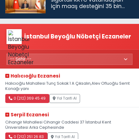
için maaş desteğini 35 bin
TL'ye çıkardık”
İstanbul Beyoğlu Nöbetçi Eczaneler
Halıcıoğlu Eczanesi
Halıcıoğlu Mahallesi Tunç Sokak 1 A Çıksalın,Alev Ofluoğlu Semt
Konağı yanı
0 (212) 369 45 49
Yol Tarifi Al
Serpil Eczanesi
Cihangir Mahallesi Cihangir Caddesi 37 İstanbul Kent
Üniversitesi Arka Cephesinde
0 (212) 251 26 83
Yol Tarifi Al