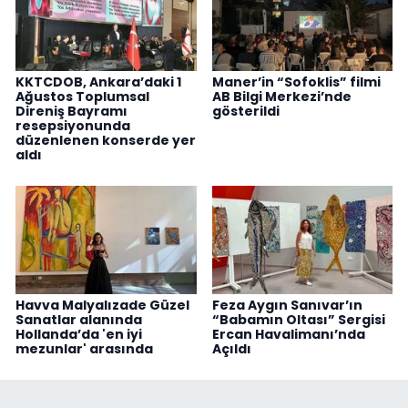
KKTCDOB, Ankara’daki 1
Maner’in “Sofoklis” filmi
Ağustos Toplumsal
AB Bilgi Merkezi’nde
Direniş Bayramı
gösterildi
resepsiyonunda
düzenlenen konserde yer
aldı
Havva Malyalızade Güzel
Feza Aygın Sanıvar’ın
Sanatlar alanında
“Babamın Oltası” Sergisi
Hollanda’da 'en iyi
Ercan Havalimanı’nda
mezunlar' arasında
Açıldı