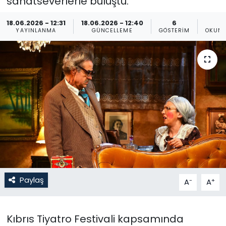
sanatseverlerle buluştu.
Gündem
18.06.2026 - 12:31
18.06.2026 - 12:40
6
YAYINLANMA
GÜNCELLEME
GÖSTERIM
OKUNM
KKTC
KKTC YEREL SEÇİM 2018
Kültür Sanat
Magazin
Moda
Nöbetçi Eczaneler
Paylaş
-
+
A
A
Otomobil Dünyası
Kıbrıs Tiyatro Festivali kapsamında
Politika