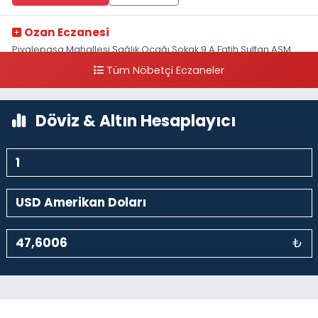
Ozan Eczanesi
Piyalepaşa Mahallesi Sağlık Ocağı Sokak 9 A Fatih Sultan ASM
Yanı
Tüm Nöbetçi Eczaneler
0 (212) 297 30 13
Yol Tarifi Al
Döviz & Altın Hesaplayıcı
₺