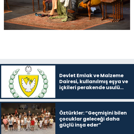
Devlet Emlak ve Malzeme
Dairesi, kullanılmış eşya ve
içkileri perakende usulü
satışa çıkaracak
Öztürkler: “Geçmişini bilen
çocuklar geleceği daha
güçlü inşa eder”