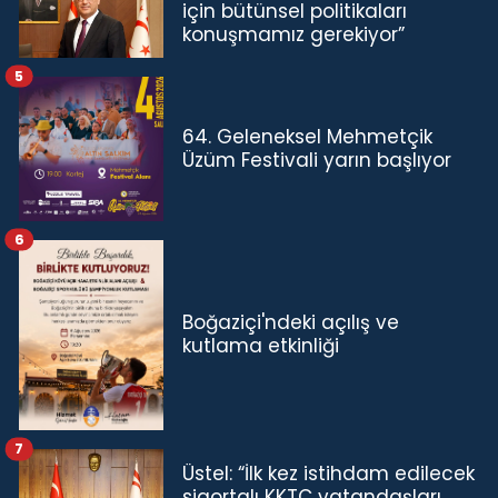
için bütünsel politikaları
konuşmamız gerekiyor”
5
64. Geleneksel Mehmetçik
Üzüm Festivali yarın başlıyor
6
Boğaziçi'ndeki açılış ve
kutlama etkinliği
7
Üstel: “İlk kez istihdam edilecek
sigortalı KKTC vatandaşları