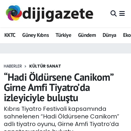
ADVERTORIAL
Hava Durumu
KKTC
Güney Kıbrıs
Türkiye
Gündem
Dünya
Ek
Dijigazete
Trafik Durumu
Dünya
Süper Lig Puan Durumu ve Fikstür
HABERLER
KÜLTÜR SANAT
Eğitim
Tüm Manşetler
“Hadi Öldürsene Canikom”
Ekonomi
Son Dakika Haberleri
Girne Amfi Tiyatro’da
izleyiciyle buluştu
Foto Galeri
Haber Arşivi
Kıbrıs Tiyatro Festivali kapsamında
GEZİ
sahnelenen “Hadi Öldürsene Canikom”
adlı tiyatro oyunu, Girne Amfi Tiyatro’da
Güncel