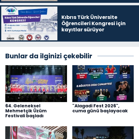
Kıbrıs Türk Üniversite
Öğrencileri Kongresi için
kayıtlar sürüyor
Bunlar da ilginizi çekebilir
64. Geleneksel
"Alagadi Fest 2026",
Mehmetçik Üzüm
cuma günü başlayacak
Festivali başladı