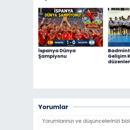
İspanya Dünya
Badmint
Şampiyonu
Gelişim 
düzenle
Yorumlar