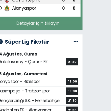
Alanyaspor
0
0
0
Detaylar için tıklayın
Süper Lig Fikstür
14 Ağustos, Cuma
alatasaray - Çorum FK
21:30
5 Ağustos, Cumartesi
onyaspor - Rizespor
19:00
asımpaşa - Trabzonspor
19:00
ençlerbirliği S.K. - Fenerbahçe
21:30
aziantep FK - Alanyaspor
21:30