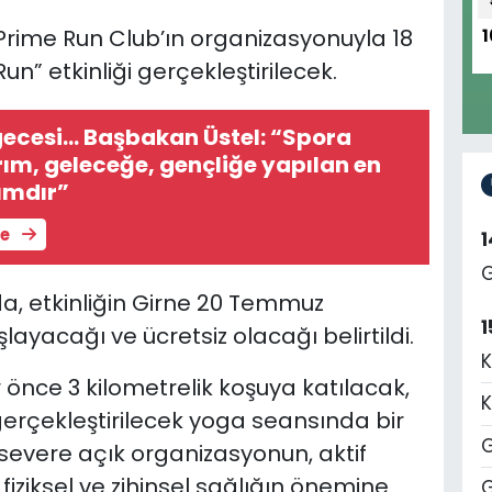
e Prime Run Club’ın organizasyonuyla 18
1
” etkinliği gerçekleştirilecek.
ecesi... Başbakan Üstel: “Spora
rım, geleceğe, gençliğe yapılan en
rımdır”
le
G
, etkinliğin Girne 20 Temmuz
1
yacağı ve ücretsiz olacağı belirtildi.
K
 önce 3 kilometrelik koşuya katılacak,
K
rçekleştirilecek yoga seansında bir
G
severe açık organizasyonun, aktif
fiziksel ve zihinsel sağlığın önemine
G