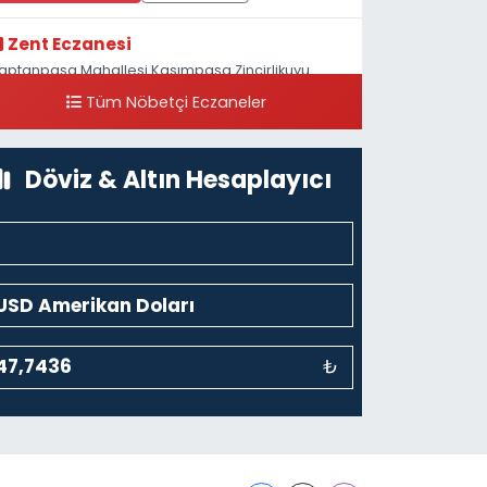
Zent Eczanesi
aptanpaşa Mahallesi Kasımpaşa Zincirlikuyu
addesi 123B İstanbul Beyoğlu 4 Nolu ASM Karşısı
Tüm Nöbetçi Eczaneler
0 (212) 297 96 92
Yol Tarifi Al
Döviz & Altın Hesaplayıcı
₺