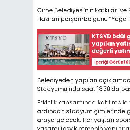
Girne Belediyesi’nin katkıları v
SAĞLIK
Haziran perşembe günü “Yoga Run
Spor
KTSYD ödül g
yapılan yatı
Teknoloji
değerli yatı
TÜRKiYE
İçeriği Görüntü
Video Galeri
Belediyeden yapılan açıklamada
YAŞAM
Stadyumu’nda saat 18.30’da başla
Etkinlik kapsamında katılımcılar
Yazarlar
ardından stadyum çimlerinde ge
araya gelecek. Her yaştan spor
yaşamı teşvik etmenin yanı sıra 