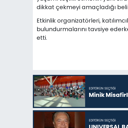
dikkat çekmeyi amaçladığı belirt
Etkinlik organizatörleri, katılımc
bulundurmalarını tavsiye ederke
etti.
EDITÖRÜN SEÇTIĞI
Minik Misafir
EDITÖRÜN SEÇTIĞI
UNIVERSAL B