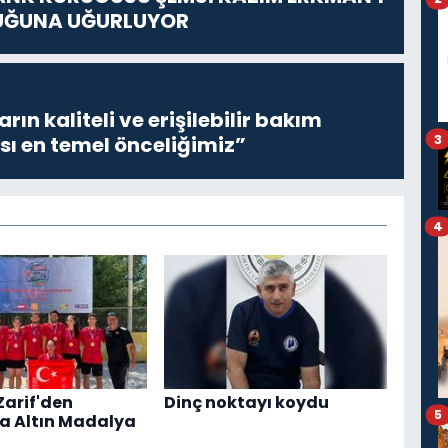
UĞUNA UĞURLUYOR
ların kaliteli ve erişilebilir bakım
3
sı en temel önceliğimiz”
4
Zarif'den
Dinç noktayı koydu
5
a Altın Madalya