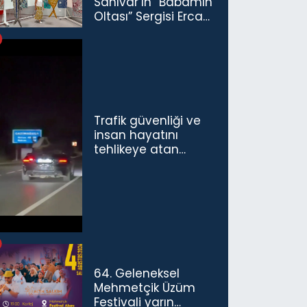
Sanıvar’ın “Babamın
Oltası” Sergisi Ercan
Havalimanı’nda
Açıldı
Trafik güvenliği ve
insan hayatını
tehlikeye atan
sürücü ve yolcuya
ceza...
64. Geleneksel
Mehmetçik Üzüm
Festivali yarın