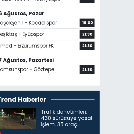
6 Ağustos, Pazar
aşakşehir - Kocaelispor
19:00
eşiktaş - Eyüpspor
21:30
med - Erzurumspor FK
21:30
7 Ağustos, Pazartesi
amsunspor - Göztepe
21:30
Trend Haberler
Trafik denetimleri:
430 sürücüye yasal
işlem, 35 araç
trafikten men