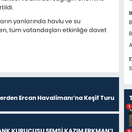
ildi.
1
ıların yanlarında havlu ve su
B
n, tüm vatandaşları etkinliğe davet
B
A
1
S
lerden Ercan Havalimanı’na Keşif Turu
1
ANK KURUCUSU ŞEMSİ KAZIM ERKMAN’I
2