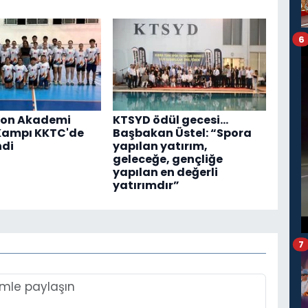
6
on Akademi
KTSYD ödül gecesi...
Kampı KKTC'de
Başbakan Üstel: “Spora
ndi
yapılan yatırım,
geleceğe, gençliğe
yapılan en değerli
yatırımdır”
7