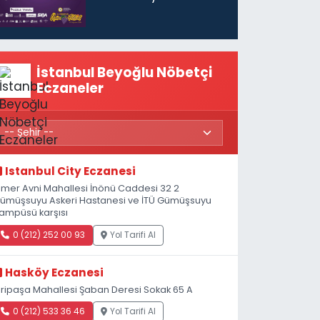
başlıyor
İstanbul Beyoğlu Nöbetçi
Eczaneler
Istanbul City Eczanesi
mer Avni Mahallesi İnönü Caddesi 32 2
ümüşsuyu Askeri Hastanesi ve İTÜ Gümüşsuyu
ampüsü karşısı
0 (212) 252 00 93
Yol Tarifi Al
Hasköy Eczanesi
iripaşa Mahallesi Şaban Deresi Sokak 65 A
0 (212) 533 36 46
Yol Tarifi Al