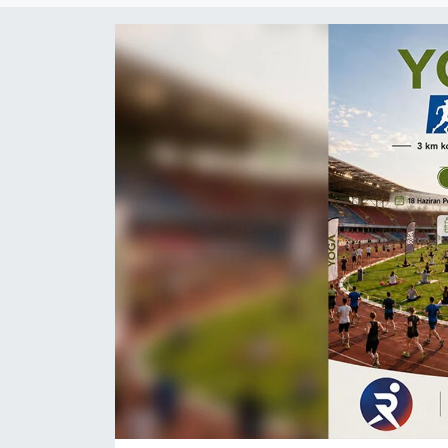
Gündem
KKTC
KKTC YEREL SEÇİM 2018
Kültür Sanat
Magazin
Moda
Nöbetçi Eczaneler
Otomobil Dünyası
Politika