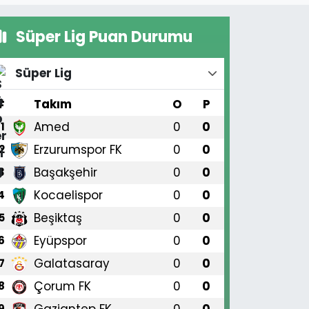
Süper Lig Puan Durumu
Süper Lig
#
Takım
O
P
Amed
0
0
1
Erzurumspor FK
0
0
2
Başakşehir
0
0
3
Kocaelispor
0
0
4
Beşiktaş
0
0
5
Eyüpspor
0
0
6
Galatasaray
0
0
7
Çorum FK
0
0
8
Gaziantep FK
0
0
9