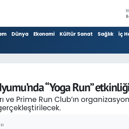
B
6
D
4
E
5
em
Dünya
Ekonomi
Kültür Sanat
Sağlık
İç H
S
6
G
6
B
1
yumu’nda “Yoga Run” etkinliğ
ları ve Prime Run Club’ın organizasy
erçekleştirilecek.
SI