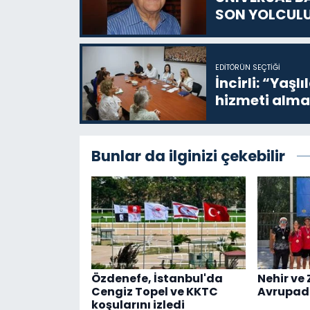
SON YOLCUL
EDITÖRÜN SEÇTIĞI
İncirli: “Yaşlı
hizmeti alma
Bunlar da ilginizi çekebilir
Özdenefe, İstanbul'da
Nehir ve 
Cengiz Topel ve KKTC
Avrupad
koşularını izledi