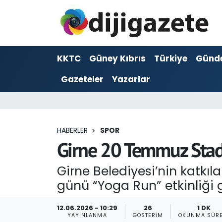
ADVERTORIAL
Hava Durumu
KKTC
Güney Kıbrıs
Türkiye
Günd
Dijigazete
Trafik Durumu
Gazeteler
Yazarlar
Dünya
Süper Lig Puan Durumu ve Fikstür
Eğitim
Tüm Manşetler
HABERLER
SPOR
Ekonomi
Son Dakika Haberleri
Girne 20 Temmuz Stad
Foto Galeri
Haber Arşivi
Girne Belediyesi’nin katkı
günü “Yoga Run” etkinliği g
GEZİ
12.06.2026 - 10:29
26
1 DK
Güncel
YAYINLANMA
GÖSTERIM
OKUNMA SÜRE