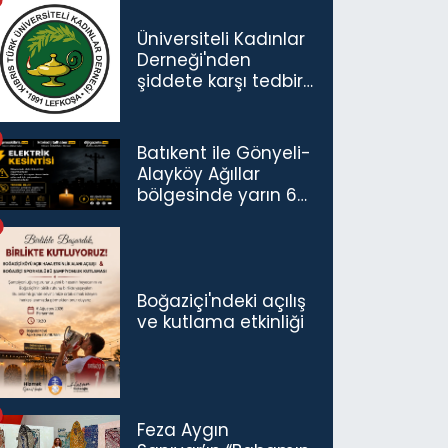
Üniversiteli Kadınlar
Derneği'nden
şiddete karşı tedbir
çağrısı
Batıkent ile Gönyeli-
Alayköy Ağıllar
bölgesinde yarın 6
saatlik elektrik
kesintisi…
Boğaziçi'ndeki açılış
ve kutlama etkinliği
Feza Aygın