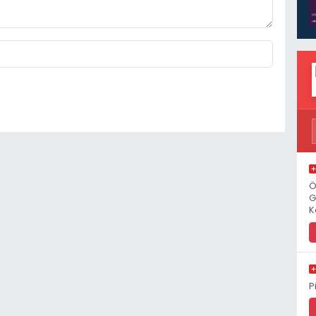
Ö
G
K
P