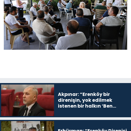
Akpınar: “Erenköy bir
direnişin, yok edilmek
istenen bir halkın ‘Ben
buradayım ve var olmaya
devam edeceğim’ dediği
yer
Erhürman: “Erenköy Direnişi