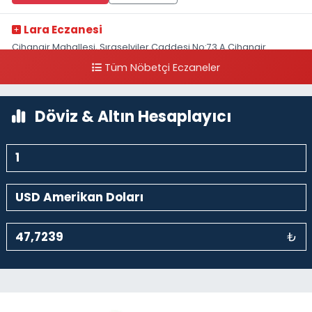
Lara Eczanesi
Cihangir Mahallesi, Sıraselviler Caddesi No:73 A Cihangir
Beyoğlu İstanbul
Tüm Nöbetçi Eczaneler
0 (212) 293 90 86
Yol Tarifi Al
Döviz & Altın Hesaplayıcı
₺