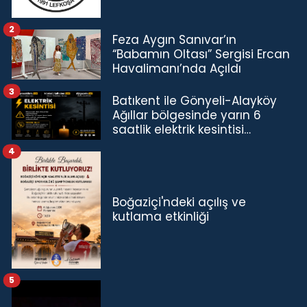
2
Feza Aygın Sanıvar’ın
“Babamın Oltası” Sergisi Ercan
Havalimanı’nda Açıldı
3
Batıkent ile Gönyeli-Alayköy
Ağıllar bölgesinde yarın 6
saatlik elektrik kesintisi…
4
Boğaziçi'ndeki açılış ve
kutlama etkinliği
5