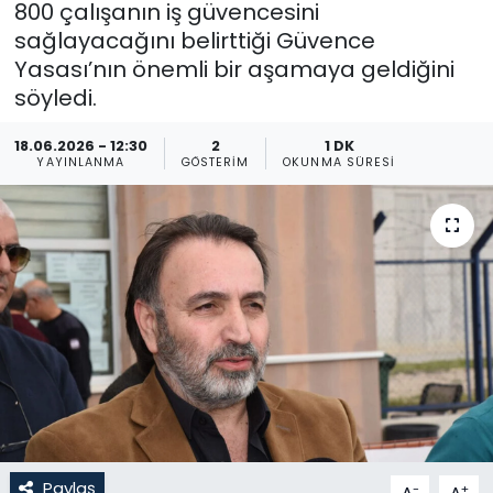
800 çalışanın iş güvencesini
sağlayacağını belirttiği Güvence
Gündem
Yasası’nın önemli bir aşamaya geldiğini
KKTC
söyledi.
18.06.2026 - 12:30
2
1 DK
KKTC YEREL SEÇİM 2018
YAYINLANMA
GÖSTERIM
OKUNMA SÜRESI
Kültür Sanat
Magazin
Moda
Nöbetçi Eczaneler
Otomobil Dünyası
Politika
Paylaş
-
+
A
A