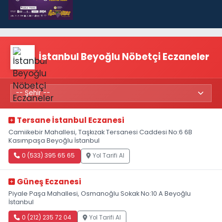
İstanbul Beyoğlu Nöbetçi Eczaneler
Tersane İstanbul Eczanesi
Camiikebir Mahallesi, Taşkızak Tersanesi Caddesi No:6 6B
Kasımpaşa Beyoğlu İstanbul
0 (533) 395 65 65
Yol Tarifi Al
Güneş Eczanesi
Piyale Paşa Mahallesi, Osmanoğlu Sokak No:10 A Beyoğlu
İstanbul
0 (212) 235 72 04
Yol Tarifi Al