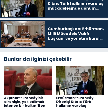
Kıbrıs Türk halkının varoluş
mücadelesinde dönüm
noktalarından biri”
Cumhurbaşkanı Erhürman,
Milli Mücadele Vakfı
başkanı ve yönetim kurulu
üyelerini kabul etti
Bunlar da ilginizi çekebilir
Akpınar: “Erenköy bir
Erhürman: “Erenköy
direnişin, yok edilmek
Direnişi Kıbrıs Türk
istenen bir halkın ‘Ben
halkının varoluş