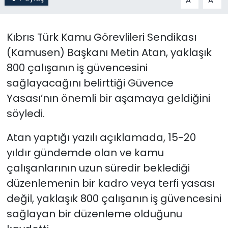
SAĞLIK
Kıbrıs Türk Kamu Görevlileri Sendikası
Spor
(Kamusen) Başkanı Metin Atan, yaklaşık
800 çalışanın iş güvencesini
Teknoloji
sağlayacağını belirttiği Güvence
Yasası’nın önemli bir aşamaya geldiğini
TÜRKiYE
söyledi.
Video Galeri
Atan yaptığı yazılı açıklamada, 15-20
yıldır gündemde olan ve kamu
YAŞAM
çalışanlarının uzun süredir beklediği
Yazarlar
düzenlemenin bir kadro veya terfi yasası
değil, yaklaşık 800 çalışanın iş güvencesini
sağlayan bir düzenleme olduğunu