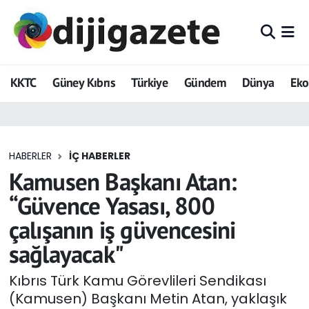
ADVERTORIAL
Hava Durumu
KKTC
Güney Kıbrıs
Türkiye
Gündem
Dünya
Ek
Dijigazete
Trafik Durumu
Dünya
Süper Lig Puan Durumu ve Fikstür
HABERLER
İÇ HABERLER
Eğitim
Tüm Manşetler
Kamusen Başkanı Atan:
Ekonomi
Son Dakika Haberleri
“Güvence Yasası, 800
çalışanın iş güvencesini
Foto Galeri
Haber Arşivi
sağlayacak"
GEZİ
Kıbrıs Türk Kamu Görevlileri Sendikası
(Kamusen) Başkanı Metin Atan, yaklaşık
Güncel