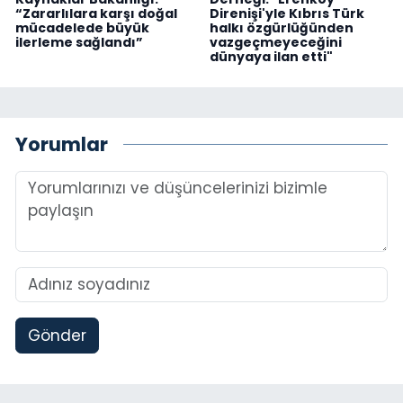
“Zararlılara karşı doğal
Direnişi'yle Kıbrıs Türk
mücadelede büyük
halkı özgürlüğünden
ilerleme sağlandı”
vazgeçmeyeceğini
dünyaya ilan etti"
Yorumlar
Gönder