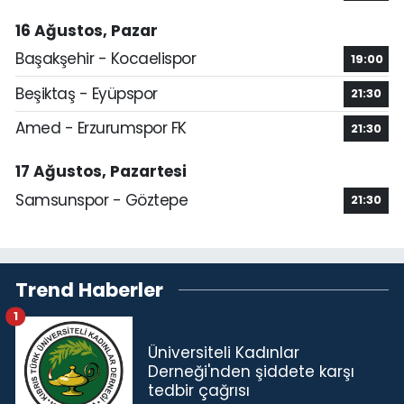
16 Ağustos, Pazar
Başakşehir - Kocaelispor
19:00
Beşiktaş - Eyüpspor
21:30
Amed - Erzurumspor FK
21:30
17 Ağustos, Pazartesi
Samsunspor - Göztepe
21:30
Trend Haberler
1
Üniversiteli Kadınlar
Derneği'nden şiddete karşı
tedbir çağrısı