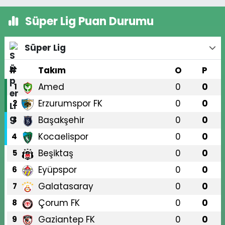
Süper Lig Puan Durumu
Süper Lig
#
Takım
O
P
Amed
0
0
1
Erzurumspor FK
0
0
2
Başakşehir
0
0
3
Kocaelispor
0
0
4
Beşiktaş
0
0
5
Eyüpspor
0
0
6
Galatasaray
0
0
7
Çorum FK
0
0
8
Gaziantep FK
0
0
9