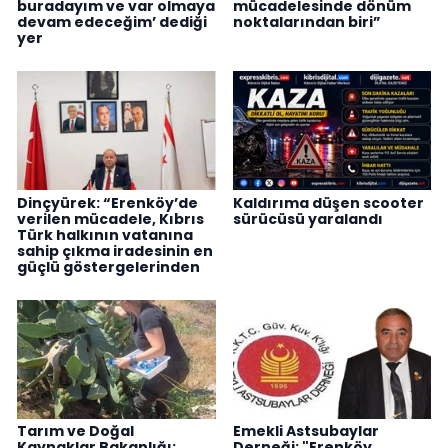
buradayım ve var olmaya
mücadelesinde dönüm
devam edeceğim’ dediği
noktalarından biri”
yer
Dinçyürek: “Erenköy’de
Kaldırıma düşen scooter
verilen mücadele, Kıbrıs
sürücüsü yaralandı
Türk halkının vatanına
sahip çıkma iradesinin en
güçlü göstergelerinden
Tarım ve Doğal
Emekli Astsubaylar
Kaynaklar Bakanlığı:
Derneği: "Erenköy