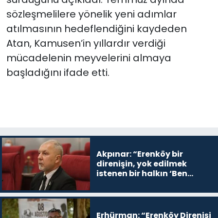
sözleşmelilere yönelik yeni adımlar
atılmasının hedeflendiğini kaydeden
Atan, Kamusen’in yıllardır verdiği
mücadelenin meyvelerini almaya
başladığını ifade etti.
Akpınar: “Erenköy bir
direnişin, yok edilmek
istenen bir halkın ‘Ben
buradayım ve var olmaya
devam edeceğim’ dediği
yer
Erhürman: “Erenköy Direnişi