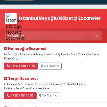
İstanbul Beyoğlu Nöbetçi Eczaneler
Halıcıoğlu Eczanesi
Halıcıoğlu Mahallesi Tunç Sokak 1 A Çıksalın,Alev Ofluoğlu Semt
Konağı yanı
0 (212) 369 45 49
Yol Tarifi Al
Serpil Eczanesi
Cihangir Mahallesi Cihangir Caddesi 37 İstanbul Kent
Üniversitesi Arka Cephesinde
0 (212) 251 26 83
Yol Tarifi Al