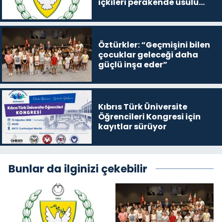
içkileri perakende usulü
satışa çıkaracak
Öztürkler: “Geçmişini bilen
çocuklar geleceği daha
güçlü inşa eder”
Kıbrıs Türk Üniversite
Öğrencileri Kongresi için
kayıtlar sürüyor
Bunlar da ilginizi çekebilir