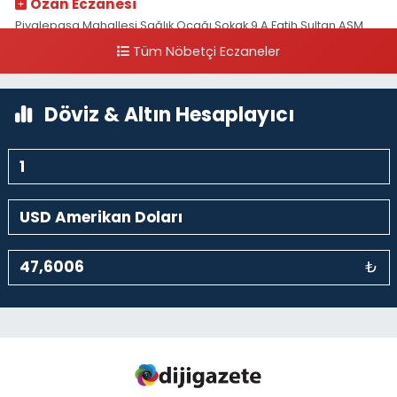
Ozan Eczanesi
Piyalepaşa Mahallesi Sağlık Ocağı Sokak 9 A Fatih Sultan ASM
Yanı
Tüm Nöbetçi Eczaneler
0 (212) 297 30 13
Yol Tarifi Al
Döviz & Altın Hesaplayıcı
₺