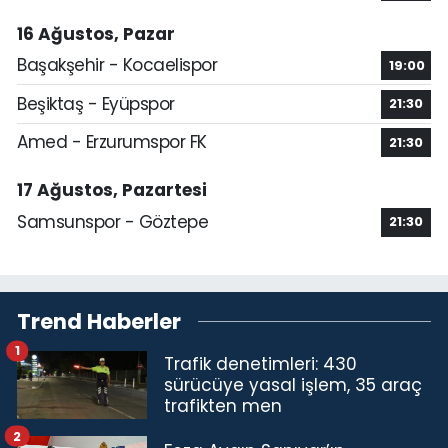
16 Ağustos, Pazar
Başakşehir - Kocaelispor
19:00
Beşiktaş - Eyüpspor
21:30
Amed - Erzurumspor FK
21:30
17 Ağustos, Pazartesi
Samsunspor - Göztepe
21:30
Trend Haberler
1
Trafik denetimleri: 430
sürücüye yasal işlem, 35 araç
trafikten men
2