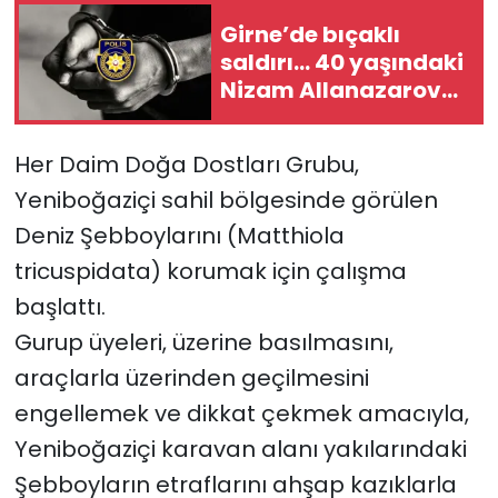
Girne’de bıçaklı
SAĞLIK
saldırı… 40 yaşındaki
Nizam Allanazarov
Spor
hayatını kaybetti
Her Daim Doğa Dostları Grubu,
Teknoloji
Yeniboğaziçi sahil bölgesinde görülen
TÜRKiYE
Deniz Şebboylarını (Matthiola
tricuspidata) korumak için çalışma
Video Galeri
başlattı.
YAŞAM
Gurup üyeleri, üzerine basılmasını,
araçlarla üzerinden geçilmesini
Yazarlar
engellemek ve dikkat çekmek amacıyla,
Yeniboğaziçi karavan alanı yakılarındaki
Şebboyların etraflarını ahşap kazıklarla