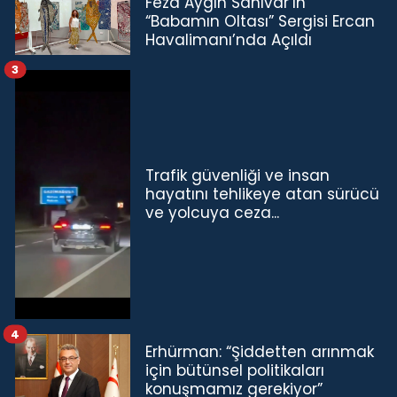
Feza Aygın Sanıvar’ın
“Babamın Oltası” Sergisi Ercan
Havalimanı’nda Açıldı
3
Trafik güvenliği ve insan
hayatını tehlikeye atan sürücü
ve yolcuya ceza...
4
Erhürman: “Şiddetten arınmak
için bütünsel politikaları
konuşmamız gerekiyor”