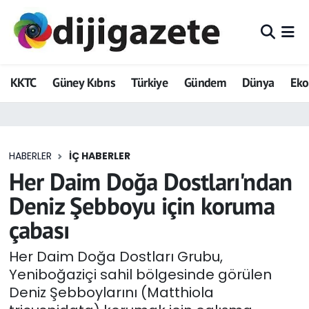
ADVERTORIAL
Hava Durumu
KKTC
Güney Kıbrıs
Türkiye
Gündem
Dünya
Ek
Dijigazete
Trafik Durumu
Dünya
Süper Lig Puan Durumu ve Fikstür
HABERLER
İÇ HABERLER
Eğitim
Tüm Manşetler
Her Daim Doğa Dostları'ndan
Ekonomi
Son Dakika Haberleri
Deniz Şebboyu için koruma
çabası
Foto Galeri
Haber Arşivi
Her Daim Doğa Dostları Grubu,
GEZİ
Yeniboğaziçi sahil bölgesinde görülen
Deniz Şebboylarını (Matthiola
Güncel