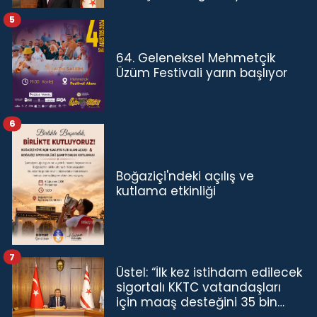
5
64. Geleneksel Mehmetçik
Üzüm Festivali yarın başlıyor
6
Boğaziçi'ndeki açılış ve
kutlama etkinliği
7
Üstel: “İlk kez istihdam edilecek
sigortalı KKTC vatandaşları
için maaş desteğini 35 bin
TL'ye çıkardık”