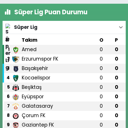
Süper Lig Puan Durumu
Süper Lig
#
Takım
O
P
Amed
0
0
1
Erzurumspor FK
0
0
2
Başakşehir
0
0
3
Kocaelispor
0
0
4
Beşiktaş
0
0
5
Eyüpspor
0
0
6
Galatasaray
0
0
7
Çorum FK
0
0
8
Gaziantep FK
0
0
9