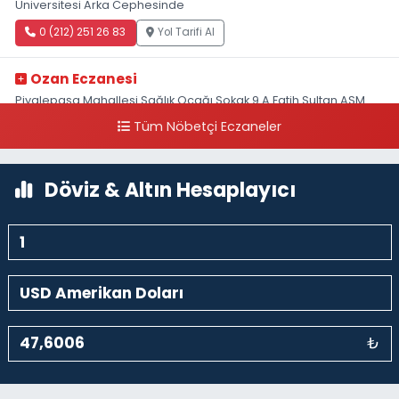
Üniversitesi Arka Cephesinde
0 (212) 251 26 83
Yol Tarifi Al
Ozan Eczanesi
Piyalepaşa Mahallesi Sağlık Ocağı Sokak 9 A Fatih Sultan ASM
Yanı
Tüm Nöbetçi Eczaneler
0 (212) 297 30 13
Yol Tarifi Al
Döviz & Altın Hesaplayıcı
₺