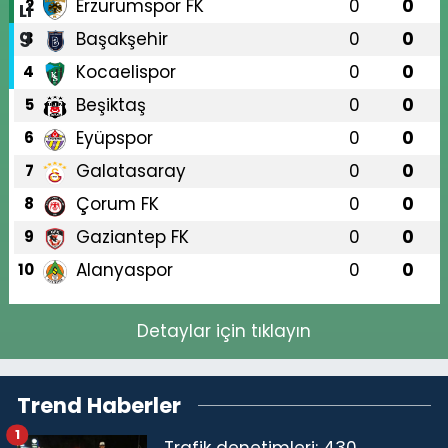
Erzurumspor FK
0
0
2
Başakşehir
0
0
3
Kocaelispor
0
0
4
Beşiktaş
0
0
5
Eyüpspor
0
0
6
Galatasaray
0
0
7
Çorum FK
0
0
8
Gaziantep FK
0
0
9
Alanyaspor
0
0
10
Detaylar için tıklayın
Trend Haberler
1
Trafik denetimleri: 430