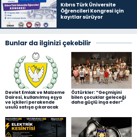
Kıbrıs Türk Üniversite
Öğrencileri Kongresi için
kayıtlar sürüyor
Bunlar da ilginizi çekebilir
Devlet Emlak ve Malzeme
Öztürkler: “Geçmişini
Dairesi, kullanılmış eşya
bilen çocuklar geleceği
ve içkileri perakende
daha güçlü inşa eder”
usulü satışa çıkaracak