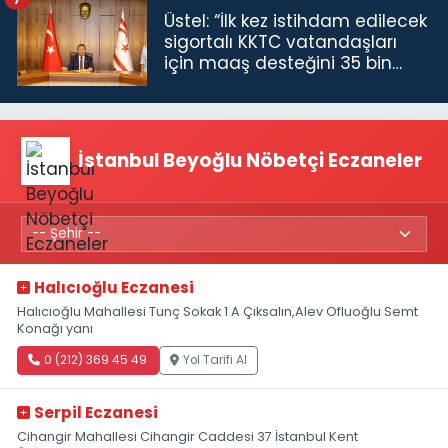
Üstel: “İlk kez istihdam edilecek
sigortalı KKTC vatandaşları
için maaş desteğini 35 bin
TL'ye çıkardık”
İstanbul Beyoğlu Nöbetçi Eczaneler
Halıcıoğlu Eczanesi
Halıcıoğlu Mahallesi Tunç Sokak 1 A Çıksalın,Alev Ofluoğlu Semt
Konağı yanı
0 (212) 369 45 49
Yol Tarifi Al
Serpil Eczanesi
Cihangir Mahallesi Cihangir Caddesi 37 İstanbul Kent