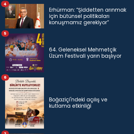
4
Erhürman: “Şiddetten arınmak
için bütünsel politikaları
konuşmamız gerekiyor”
5
64. Geleneksel Mehmetçik
Üzüm Festivali yarın başlıyor
6
Boğaziçi'ndeki açılış ve
kutlama etkinliği
7