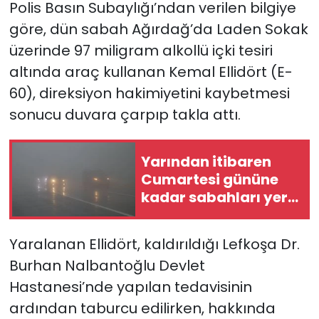
Polis Basın Subaylığı’ndan verilen bilgiye
göre, dün sabah Ağırdağ’da Laden Sokak
SAĞLIK
üzerinde 97 miligram alkollü içki tesiri
Spor
altında araç kullanan Kemal Ellidört (E-
60), direksiyon hakimiyetini kaybetmesi
Teknoloji
sonucu duvara çarpıp takla attı.
TÜRKiYE
Yarından itibaren
Cumartesi gününe
Video Galeri
kadar sabahları yer
yer sis olacak
YAŞAM
Yaralanan Ellidört, kaldırıldığı Lefkoşa Dr.
Yazarlar
Burhan Nalbantoğlu Devlet
Hastanesi’nde yapılan tedavisinin
ardından taburcu edilirken, hakkında