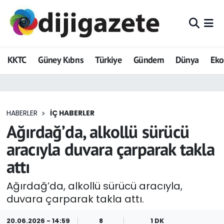
ADVERTORIAL
Hava Durumu
KKTC
Güney Kıbrıs
Türkiye
Gündem
Dünya
Ek
Dijigazete
Trafik Durumu
Dünya
Süper Lig Puan Durumu ve Fikstür
HABERLER
İÇ HABERLER
Eğitim
Tüm Manşetler
Ağırdağ’da, alkollü sürücü
Ekonomi
Son Dakika Haberleri
aracıyla duvara çarparak takla
attı
Foto Galeri
Haber Arşivi
Ağırdağ’da, alkollü sürücü aracıyla,
GEZİ
duvara çarparak takla attı.
Güncel
20.06.2026 - 14:59
8
1 DK