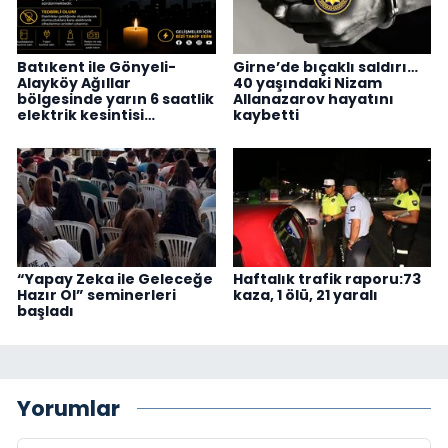
Batıkent ile Gönyeli-
Girne’de bıçaklı saldırı…
Alayköy Ağıllar
40 yaşındaki Nizam
bölgesinde yarın 6 saatlik
Allanazarov hayatını
elektrik kesintisi…
kaybetti
“Yapay Zeka ile Geleceğe
Haftalık trafik raporu:73
Hazır Ol” seminerleri
kaza, 1 ölü, 21 yaralı
başladı
Yorumlar