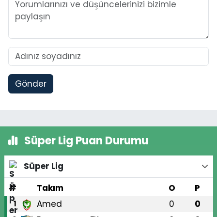
Gönder
Süper Lig Puan Durumu
Süper Lig
#
Takım
O
P
Amed
0
0
1