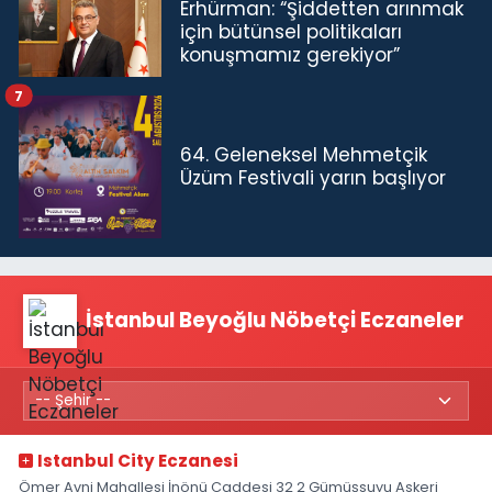
Erhürman: “Şiddetten arınmak
için bütünsel politikaları
konuşmamız gerekiyor”
7
64. Geleneksel Mehmetçik
Üzüm Festivali yarın başlıyor
İstanbul Beyoğlu Nöbetçi Eczaneler
Istanbul City Eczanesi
Ömer Avni Mahallesi İnönü Caddesi 32 2 Gümüşsuyu Askeri