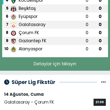
Kocaelispor
0
0
4
Beşiktaş
0
0
5
Eyüpspor
0
0
6
Galatasaray
0
0
7
Çorum FK
0
0
8
Gaziantep FK
0
0
9
Alanyaspor
0
0
10
Detaylar için tıklayın
Süper Lig Fikstür
14 Ağustos, Cuma
Galatasaray - Çorum FK
21:30