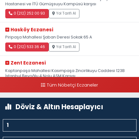
Hastanesi ve İTÜ Gümüşsuyu Kampüsü karşısı
0 (212) 252 00 93
Yol Tarifi Al
Hasköy Eczanesi
Piripaşa Mahallesi Şaban Deresi Sokak 65 A
0 (212) 533 36 46
Yol Tarifi Al
Zent Eczanesi
Kaptanpaşa Mahallesi Kasımpaşa Zincirlikuyu Caddesi 123B
İstanbul Beyoğlu 4 Nolu ASM Karşısı
Tüm Nöbetçi Eczaneler
0 (212) 297 96 92
Yol Tarifi Al
Döviz & Altın Hesaplayıcı