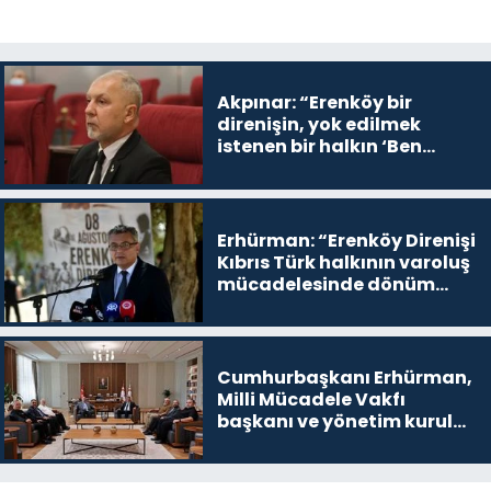
Akpınar: “Erenköy bir
direnişin, yok edilmek
istenen bir halkın ‘Ben
buradayım ve var olmaya
devam edeceğim’ dediği
yer
Erhürman: “Erenköy Direnişi
Kıbrıs Türk halkının varoluş
mücadelesinde dönüm
noktalarından biri”
Cumhurbaşkanı Erhürman,
Milli Mücadele Vakfı
başkanı ve yönetim kurulu
üyelerini kabul etti