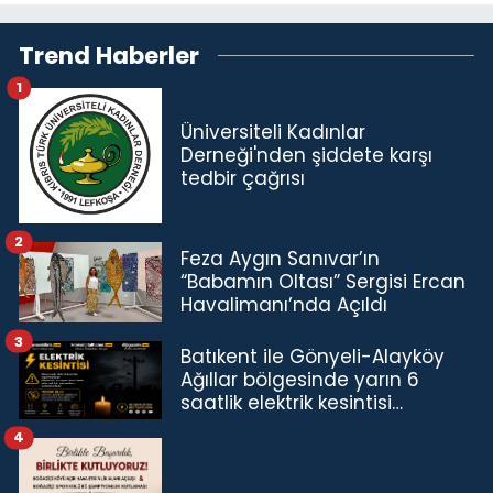
Trend Haberler
1
Üniversiteli Kadınlar
Derneği'nden şiddete karşı
tedbir çağrısı
2
Feza Aygın Sanıvar’ın
“Babamın Oltası” Sergisi Ercan
Havalimanı’nda Açıldı
3
Batıkent ile Gönyeli-Alayköy
Ağıllar bölgesinde yarın 6
saatlik elektrik kesintisi…
4