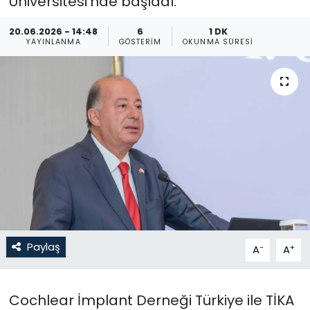
Üniversitesi’nde başladı.
Gündem
20.06.2026 - 14:48
6
1 DK
YAYINLANMA
GÖSTERIM
OKUNMA SÜRESI
KKTC
KKTC YEREL SEÇİM 2018
Kültür Sanat
Magazin
Moda
Nöbetçi Eczaneler
Paylaş
-
+
A
A
Otomobil Dünyası
Cochlear İmplant Derneği Türkiye ile TİKA
Politika