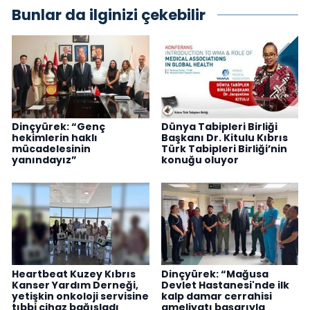
Bunlar da ilginizi çekebilir
Dinçyürek: “Genç
Dünya Tabipleri Birliği
hekimlerin haklı
Başkanı Dr. Kitulu Kıbrıs
mücadelesinin
Türk Tabipleri Birliği’nin
yanındayız”
konuğu oluyor
Heartbeat Kuzey Kıbrıs
Dinçyürek: “Mağusa
Kanser Yardım Derneği,
Devlet Hastanesi'nde ilk
yetişkin onkoloji servisine
kalp damar cerrahisi
tıbbi cihaz bağışladı
ameliyatı başarıyla