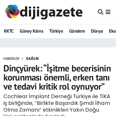
ADVERTORIAL
Hava Durumu
KKTC
Güney Kıbrıs
Türkiye
Gündem
Dünya
Ek
Dijigazete
Trafik Durumu
Dünya
Süper Lig Puan Durumu ve Fikstür
HABERLER
SAĞLIK
Eğitim
Tüm Manşetler
Dinçyürek: “İşitme becerisinin
Ekonomi
Son Dakika Haberleri
korunması önemli, erken tanı
ve tedavi kritik rol oynuyor”
Foto Galeri
Haber Arşivi
Cochlear İmplant Derneği Türkiye ile TİKA
GEZİ
iş birliğinde, “Birlikte Başardık Şimdi İlham
Olma Zamanı” etkinlikleri Yakın Doğu
Güncel