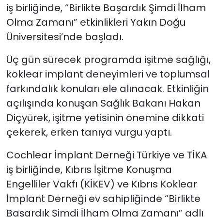
iş birliğinde, “Birlikte Başardık Şimdi İlham
Olma Zamanı” etkinlikleri Yakın Doğu
SAĞLIK
Üniversitesi’nde başladı.
Spor
Üç gün sürecek programda işitme sağlığı,
Teknoloji
koklear implant deneyimleri ve toplumsal
farkındalık konuları ele alınacak. Etkinliğin
TÜRKiYE
açılışında konuşan Sağlık Bakanı Hakan
Diçyürek, işitme yetisinin önemine dikkati
Video Galeri
çekerek, erken tanıya vurgu yaptı.
YAŞAM
Cochlear İmplant Derneği Türkiye ve TİKA
iş birliğinde, Kıbrıs İşitme Konuşma
Yazarlar
Engelliler Vakfı (KİKEV) ve Kıbrıs Koklear
İmplant Derneği ev sahipliğinde “Birlikte
Başardık Şimdi İlham Olma Zamanı” adlı