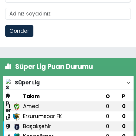
Gönder
Süper Lig Puan Durumu
Süper Lig
#
Takım
O
P
Amed
0
0
1
Erzurumspor FK
0
0
2
Başakşehir
0
0
3