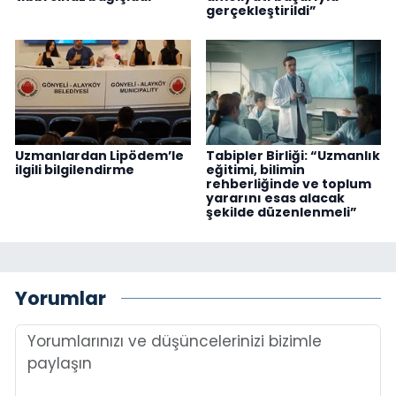
gerçekleştirildi”
Uzmanlardan Lipödem’le
Tabipler Birliği: “Uzmanlık
ilgili bilgilendirme
eğitimi, bilimin
rehberliğinde ve toplum
yararını esas alacak
şekilde düzenlenmeli”
Yorumlar