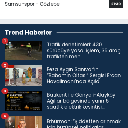
Samsunspor - Göztepe
21:30
Trend Haberler
1
Trafik denetimleri: 430
sürücüye yasal işlem, 35 araç
trafikten men
2
Feza Aygın Sanıvar’ın
“Babamın Oltası” Sergisi Ercan
Havalimanı’nda Açıldı
3
Batıkent ile Gönyeli-Alayköy
Ağıllar bölgesinde yarın 6
saatlik elektrik kesintisi…
4
Erhürman: “Şiddetten arınmak
için bütünsel politikaları