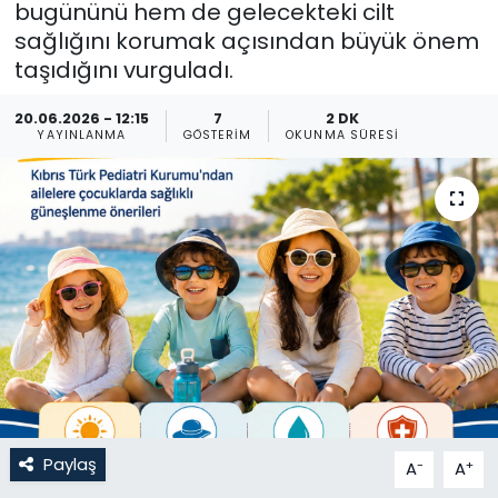
bugününü hem de gelecekteki cilt
sağlığını korumak açısından büyük önem
Gündem
taşıdığını vurguladı.
KKTC
20.06.2026 - 12:15
7
2 DK
YAYINLANMA
GÖSTERIM
OKUNMA SÜRESI
KKTC YEREL SEÇİM 2018
Kültür Sanat
Magazin
Moda
Nöbetçi Eczaneler
Otomobil Dünyası
Paylaş
-
+
A
A
Politika