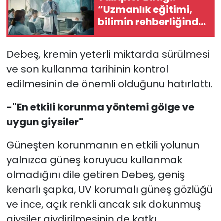
“Uzmanlık eğitimi,
bilimin rehberliğinde
ve toplum yararını
esas alacak şekilde
Debeş, kremin yeterli miktarda sürülmesi
düzenlenmeli”
ve son kullanma tarihinin kontrol
edilmesinin de önemli olduğunu hatırlattı.
-"En etkili korunma yöntemi gölge ve
uygun giysiler"
Güneşten korunmanın en etkili yolunun
yalnızca güneş koruyucu kullanmak
olmadığını dile getiren Debeş, geniş
kenarlı şapka, UV korumalı güneş gözlüğü
ve ince, açık renkli ancak sık dokunmuş
giysiler giydirilmesinin de katkı