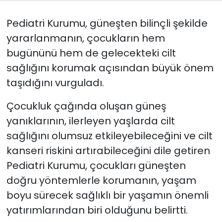
Pediatri Kurumu, güneşten bilinçli şekilde
SAĞLIK
yararlanmanın, çocukların hem
Spor
bugününü hem de gelecekteki cilt
sağlığını korumak açısından büyük önem
Teknoloji
taşıdığını vurguladı.
TÜRKiYE
Çocukluk çağında oluşan güneş
yanıklarının, ilerleyen yaşlarda cilt
Video Galeri
sağlığını olumsuz etkileyebileceğini ve cilt
YAŞAM
kanseri riskini artırabileceğini dile getiren
Pediatri Kurumu, çocukları güneşten
Yazarlar
doğru yöntemlerle korumanın, yaşam
boyu sürecek sağlıklı bir yaşamın önemli
yatırımlarından biri olduğunu belirtti.