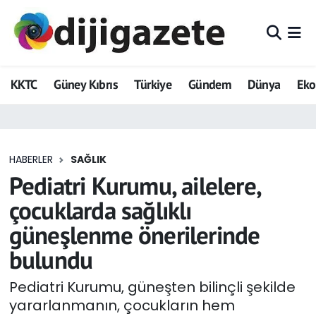
ADVERTORIAL
Hava Durumu
KKTC
Güney Kıbrıs
Türkiye
Gündem
Dünya
Ek
Dijigazete
Trafik Durumu
Dünya
Süper Lig Puan Durumu ve Fikstür
HABERLER
SAĞLIK
Eğitim
Tüm Manşetler
Pediatri Kurumu, ailelere,
Ekonomi
Son Dakika Haberleri
çocuklarda sağlıklı
güneşlenme önerilerinde
Foto Galeri
Haber Arşivi
bulundu
GEZİ
Pediatri Kurumu, güneşten bilinçli şekilde
yararlanmanın, çocukların hem
Güncel