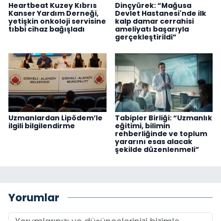
Heartbeat Kuzey Kıbrıs
Dinçyürek: “Mağusa
Kanser Yardım Derneği,
Devlet Hastanesi'nde ilk
yetişkin onkoloji servisine
kalp damar cerrahisi
tıbbi cihaz bağışladı
ameliyatı başarıyla
gerçekleştirildi”
Uzmanlardan Lipödem’le
Tabipler Birliği: “Uzmanlık
ilgili bilgilendirme
eğitimi, bilimin
rehberliğinde ve toplum
yararını esas alacak
şekilde düzenlenmeli”
Yorumlar