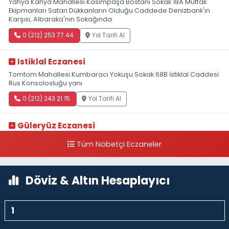
Yahya Kahya Mahallesi Kasımpaşa Bostanı Sokak 18A Mutfak
Ekipmanları Satan Dükkanların Olduğu Caddede Denizbank'ın
Karşısı, Albaraka'nın Sokağında
0 (212) 253 77 44
Yol Tarifi Al
Istiklal Eczanesi
Tomtom Mahallesi Kumbaracı Yokuşu Sokak 68B İstiklal Caddesi
Rus Konsolosluğu yanı
0 (212) 243 21 15
Yol Tarifi Al
Güleryüz Eczanesi
Piripaşa Mahallesi Şaban Deresi Sokak 7 D Koç Müzesi Arkası-
Tüm Nöbetçi Eczaneler
kalaycıbahçe Meydana Doğru
0 (212) 369 95 85
Yol Tarifi Al
Döviz & Altın Hesaplayıcı