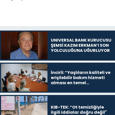
UNIVERSAL BANK KURUCUSU
ŞEMSİ KAZIM ERKMAN’I SON
YOLCULUĞUNA UĞURLUYOR
İncirli: “Yaşlıların kaliteli ve
erişilebilir bakım hizmeti
alması en temel
önceliğimiz”
KIB-TEK: “Ot temizliğiyle
ilgili iddialar doğru değil"