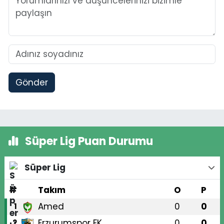
Gönder
Süper Lig Puan Durumu
Süper Lig
#
Takım
O
P
Amed
0
0
1
Erzurumspor FK
0
0
2