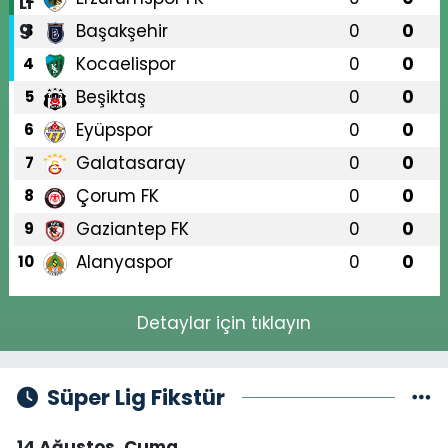
Başakşehir
0
0
3
Kocaelispor
0
0
4
Beşiktaş
0
0
5
Eyüpspor
0
0
6
Galatasaray
0
0
7
Çorum FK
0
0
8
Gaziantep FK
0
0
9
Alanyaspor
0
0
10
Detaylar için tıklayın
Süper Lig Fikstür
14 Ağustos, Cuma