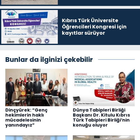
Kıbrıs Türk Üniversite
Öğrencileri Kongresi için
kayıtlar sürüyor
Bunlar da ilginizi çekebilir
Dinçyürek: “Genç
Dünya Tabipleri Birliği
hekimlerin haklı
Başkanı Dr. Kitulu Kıbrıs
mücadelesinin
Türk Tabipleri Birliği’nin
yanındayız”
konuğu oluyor