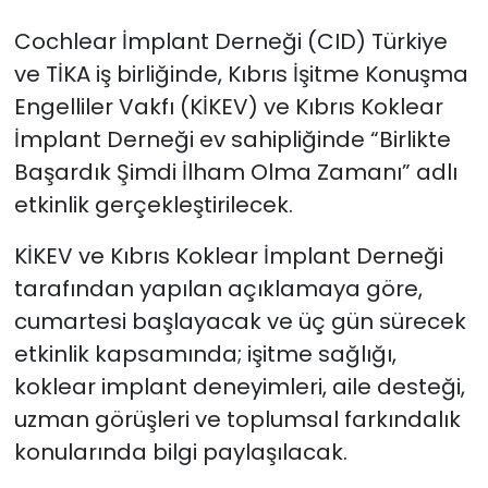
Cochlear İmplant Derneği (CID) Türkiye
SAĞLIK
ve TİKA iş birliğinde, Kıbrıs İşitme Konuşma
Engelliler Vakfı (KİKEV) ve Kıbrıs Koklear
Spor
İmplant Derneği ev sahipliğinde “Birlikte
Teknoloji
Başardık Şimdi İlham Olma Zamanı” adlı
etkinlik gerçekleştirilecek.
TÜRKiYE
KİKEV ve Kıbrıs Koklear İmplant Derneği
Video Galeri
tarafından yapılan açıklamaya göre,
c
umartesi başlayacak ve üç gün sürecek
YAŞAM
etkinlik
kapsamında; işitme sağlığı,
Yazarlar
koklear implant deneyimleri, aile desteği,
uzman görüşleri ve toplumsal farkındalık
konularında bilgi paylaşılacak.