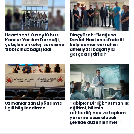
Heartbeat Kuzey Kıbrıs
Dinçyürek: “Mağusa
Kanser Yardım Derneği,
Devlet Hastanesi'nde ilk
yetişkin onkoloji servisine
kalp damar cerrahisi
tıbbi cihaz bağışladı
ameliyatı başarıyla
gerçekleştirildi”
Uzmanlardan Lipödem’le
Tabipler Birliği: “Uzmanlık
ilgili bilgilendirme
eğitimi, bilimin
rehberliğinde ve toplum
yararını esas alacak
şekilde düzenlenmeli”