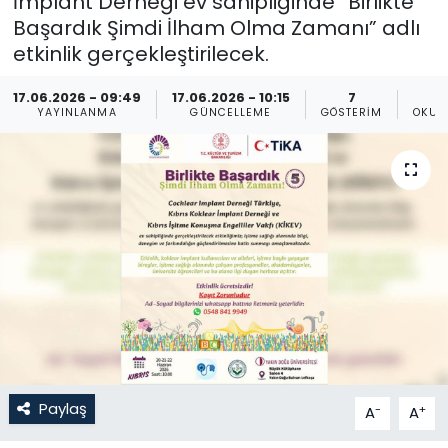
İmplant Derneği ev sahipliğinde “Birlikte
Başardık Şimdi İlham Olma Zamanı” adlı
Gündem
etkinlik gerçekleştirilecek.
KKTC
17.06.2026 - 09:49
17.06.2026 - 10:15
7
YAYINLANMA
GÜNCELLEME
GÖSTERIM
OKUN
KKTC YEREL SEÇİM 2018
Kültür Sanat
Magazin
Moda
Nöbetçi Eczaneler
Otomobil Dünyası
Paylaş
-
+
A
A
Politika