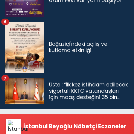
Üzüm Festivali yarın başlıyor
6
Boğaziçi'ndeki açılış ve
kutlama etkinliği
7
Üstel: “İlk kez istihdam edilecek
sigortalı KKTC vatandaşları
için maaş desteğini 35 bin
TL'ye çıkardık”
İstanbul Beyoğlu Nöbetçi Eczaneler