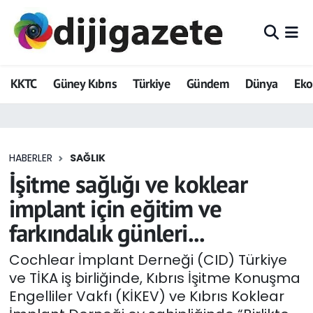
ADVERTORIAL
Hava Durumu
KKTC
Güney Kıbrıs
Türkiye
Gündem
Dünya
Ek
Dijigazete
Trafik Durumu
Dünya
Süper Lig Puan Durumu ve Fikstür
HABERLER
SAĞLIK
Eğitim
Tüm Manşetler
İşitme sağlığı ve koklear
Ekonomi
Son Dakika Haberleri
implant için eğitim ve
farkındalık günleri...
Foto Galeri
Haber Arşivi
Cochlear İmplant Derneği (CID) Türkiye
GEZİ
ve TİKA iş birliğinde, Kıbrıs İşitme Konuşma
Engelliler Vakfı (KİKEV) ve Kıbrıs Koklear
Güncel