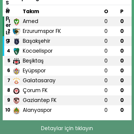
#
Takım
O
P
Amed
0
0
1
Erzurumspor FK
0
0
2
Başakşehir
0
0
3
Kocaelispor
0
0
4
Beşiktaş
0
0
5
Eyüpspor
0
0
6
Galatasaray
0
0
7
Çorum FK
0
0
8
Gaziantep FK
0
0
9
Alanyaspor
0
0
10
Detaylar için tıklayın