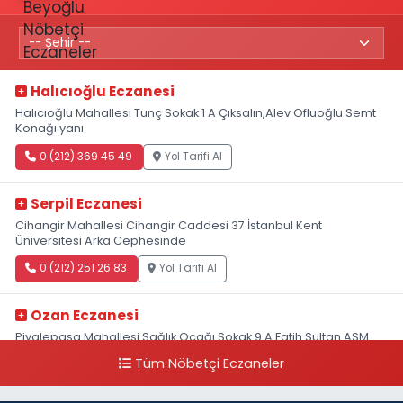
Halıcıoğlu Eczanesi
Halıcıoğlu Mahallesi Tunç Sokak 1 A Çıksalın,Alev Ofluoğlu Semt
Konağı yanı
0 (212) 369 45 49
Yol Tarifi Al
Serpil Eczanesi
Cihangir Mahallesi Cihangir Caddesi 37 İstanbul Kent
Üniversitesi Arka Cephesinde
0 (212) 251 26 83
Yol Tarifi Al
Ozan Eczanesi
Piyalepaşa Mahallesi Sağlık Ocağı Sokak 9 A Fatih Sultan ASM
Yanı
Tüm Nöbetçi Eczaneler
0 (212) 297 30 13
Yol Tarifi Al