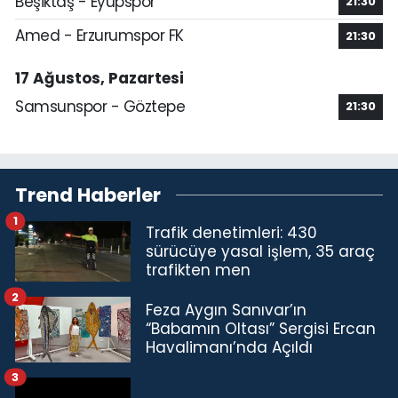
Beşiktaş - Eyüpspor
21:30
Amed - Erzurumspor FK
21:30
17 Ağustos, Pazartesi
Samsunspor - Göztepe
21:30
Trend Haberler
1
Trafik denetimleri: 430
sürücüye yasal işlem, 35 araç
trafikten men
2
Feza Aygın Sanıvar’ın
“Babamın Oltası” Sergisi Ercan
Havalimanı’nda Açıldı
3