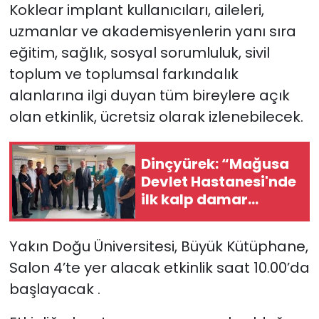
Koklear implant kullanıcıları, aileleri,
uzmanlar ve akademisyenlerin yanı sıra
eğitim, sağlık, sosyal sorumluluk, sivil
toplum ve toplumsal farkındalık
alanlarına ilgi duyan tüm bireylere açık
olan etkinlik, ücretsiz olarak izlenebilecek.
Dinçyürek: “Mağusa
Devlet Hastanesi'nde
ilk kalp damar
cerrahisi ameliyatı
başarıyla
Yakın Doğu Üniversitesi, Büyük Kütüphane,
gerçekleştirildi”
Salon 4’te yer alacak etkinlik
saat 10.00’da
başlayacak
.