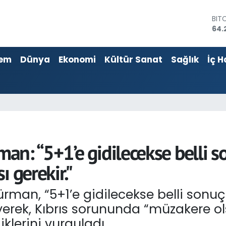
DO
47,
EU
55,
em
Dünya
Ekonomi
Kültür Sanat
Sağlık
İç H
STE
64,
GRA
651
BİS
13.
BIT
64.
n: “5+1’e gidilecekse belli so
 gerekir."
man, “5+1’e gidilecekse belli sonuç
diyerek, Kıbrıs sorununda “müzakere o
klerini vurguladı.