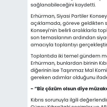
sağlanabileceğini kaydetti.
Erhürman, Siyasi Partiler Konsey
açıklamada, göreve geldikten son
Konseyi’nin belirli aralıklarla to
son temaslarının ardından siyas
amacıyla toplantıyı gerçekleştird
Toplantıda iki temel gündem ma
Erhürman, bunlardan birinin Kıbrı
diğerinin ise Taşınmaz Mal Kom
gereken adımlar olduğunu ifade 
- “Biz çözüm olsun diye müzake
Kıbrıs sorunuyla ilgili değerlend