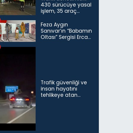
430 sürücüye yasal
işlem, 35 araç
trafikten men
Feza Aygın
Sanıvar’ın “Babamın
Oltası” Sergisi Ercan
Havalimanı’nda
Açıldı
Trafik güvenliği ve
insan hayatını
tehlikeye atan
sürücü ve yolcuya
ceza...