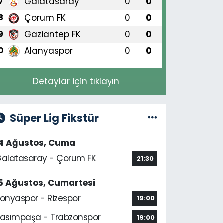
Galatasaray
0
0
7
Çorum FK
0
0
8
Gaziantep FK
0
0
9
Alanyaspor
0
0
0
Detaylar için tıklayın
Süper Lig Fikstür
14 Ağustos, Cuma
alatasaray - Çorum FK
21:30
5 Ağustos, Cumartesi
onyaspor - Rizespor
19:00
asımpaşa - Trabzonspor
19:00