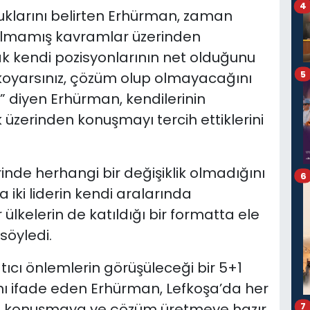
4
uklarını belirten Erhürman, zaman
rulmamış kavramlar üzerinden
k kendi pozisyonlarının net olduğunu
5
 koyarsınız, çözüm olup olmayacağını
.” diyen Erhürman, kendilerinin
 üzerinden konuşmayı tercih ettiklerini
erinde herhangi bir değişiklik olmadığını
6
iki liderin kendi aralarında
ülkelerin de katıldığı bir formatta ele
söyledi.
ıcı önlemlerin görüşüleceği bir 5+1
nı ifade eden Erhürman, Lefkoşa’da her
i konuşmaya ve çözüm üretmeye hazır
7