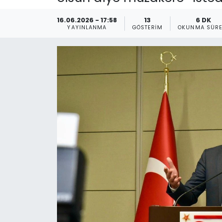
Gündem
16.06.2026 - 17:58
13
6 DK
YAYINLANMA
GÖSTERIM
OKUNMA SÜRE
KKTC
KKTC YEREL SEÇİM 2018
Kültür Sanat
Magazin
Moda
Nöbetçi Eczaneler
Otomobil Dünyası
Politika