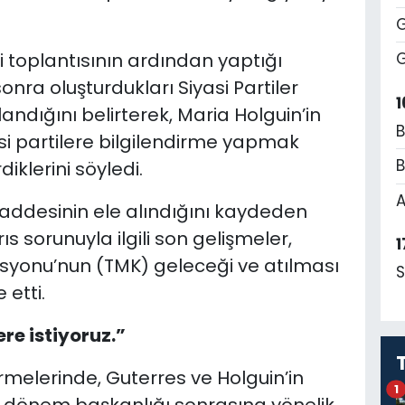
G
i toplantısının ardından yaptığı
G
ra oluşturdukları Siyasi Partiler
1
plandığını belirterek, Maria Holguin’in
B
i partilere bilgilendirme yapmak
B
iklerini söyledi.
A
ddesinin ele alındığını kaydeden
s sorunuyla ilgili son gelişmeler,
1
isyonu’nun (TMK) geleceği ve atılması
S
etti.
re istiyoruz.”
irmelerinde, Guterres ve Holguin’in
1