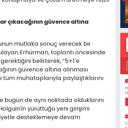
çlar çıkacağının güvence altına
bunun mutlaka sonuç verecek bir
gulayan Erhürman, toplantı öncesinde
 gerektiğini belirterek, “5+1’e
cağının güvence altına alınması
i tüm muhataplarıyla paylaştıklarını
H
O
e bugün de aynı noktada olduklarını
olguin’in yürüttüğü yeni girişimi
yi niyetle desteklemeye devam
C