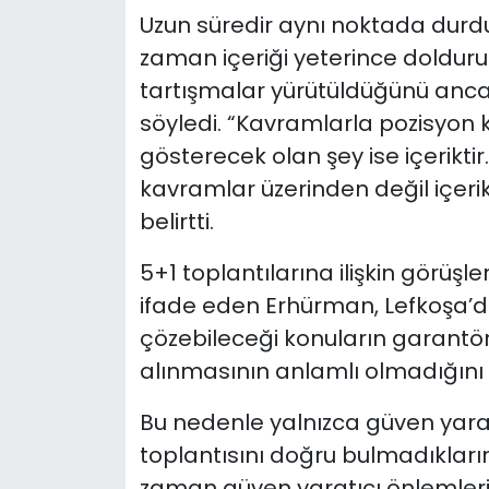
Uzun süredir aynı noktada durd
zaman içeriği yeterince doldu
tartışmalar yürütüldüğünü anca
söyledi. “Kavramlarla pozisyon
gösterecek olan şey ise içeriktir
kavramlar üzerinden değil içerik
belirtti.
5+1 toplantılarına ilişkin görüşl
ifade eden Erhürman, Lefkoşa’da 
çözebileceği konuların garantör 
alınmasının anlamlı olmadığını 
Bu nedenle yalnızca güven yarat
toplantısını doğru bulmadıkları
zaman güven yaratıcı önlemler