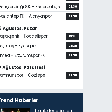
ençlerbirliği S.K. - Fenerbahçe
21:30
aziantep FK - Alanyaspor
21:30
6 Ağustos, Pazar
aşakşehir - Kocaelispor
19:00
eşiktaş - Eyüpspor
21:30
med - Erzurumspor FK
21:30
7 Ağustos, Pazartesi
amsunspor - Göztepe
21:30
Trend Haberler
Trafik denetimleri: