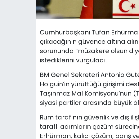
SAĞLIK
Spor
Cumhurbaşkanı Tufan Erhürman, 
çıkacağının güvence altına alınm
Teknoloji
sorununda “müzakere olsun diye
istediklerini vurguladı.
TÜRKiYE
BM Genel Sekreteri Antonio Guter
Video Galeri
Holguin’in yürüttüğü girişimi des
Taşınmaz Mal Komisyonu’nun (T
YAŞAM
siyasi partiler arasında büyük ö
Yazarlar
Rum tarafının güvenlik ve dış il
taraflı adımların çözüm sürecin
Erhürman, kalıcı çözüm, barış ve