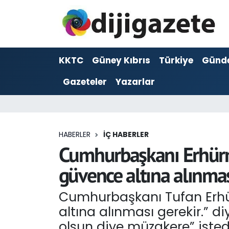
ADVERTORIAL
Hava Durumu
KKTC
Güney Kıbrıs
Türkiye
Günd
Dijigazete
Trafik Durumu
Gazeteler
Yazarlar
Dünya
Süper Lig Puan Durumu ve Fikstür
Eğitim
Tüm Manşetler
HABERLER
İÇ HABERLER
Ekonomi
Son Dakika Haberleri
Cumhurbaşkanı Erhürma
güvence altına alınması
Foto Galeri
Haber Arşivi
Cumhurbaşkanı Tufan Erhür
GEZİ
altına alınması gerekir.” 
Güncel
olsun diye müzakere” istedi