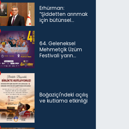
Erhürman:
“Şiddetten arınmak
için bütünsel
politikaları
konuşmamız
gerekiyor”
64. Geleneksel
Mehmetçik Üzüm
Festivali yarın
başlıyor
Boğaziçi'ndeki açılış
ve kutlama etkinliği