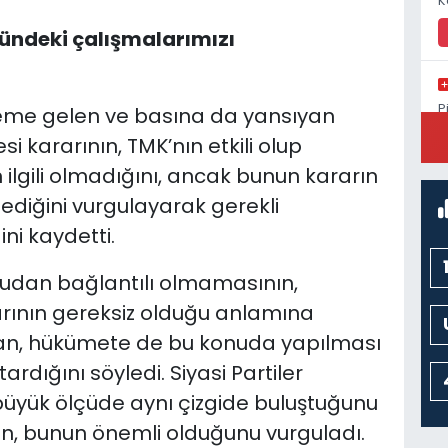
K
ündeki çalışmalarımızı
P
me gelen ve basına da yansıyan
S
 kararının, TMK’nın etkili olup
lgili olmadığını, ancak bunun kararın
diğini vurgulayarak gerekli
ni kaydetti.
ğrudan bağlantılı olmamasının,
ının gereksiz olduğu anlamına
an, hükümete de bu konuda yapılması
tardığını söyledi. Siyasi Partiler
 büyük ölçüde aynı çizgide buluştuğunu
an, bunun önemli olduğunu vurguladı.