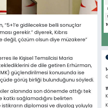
“5+1’e gidilecekse belli sonuçlar
1
ası gerekir.” diyerek, Kıbrıs
 değil, çözüm olsun diye müzakere”
res ile Kişisel Temsilcisi Maria
teklediklerini de dile getiren Erhürman,
MK) güçlendirilmesi konusunda ise
G
lçüde görüş birliği bulunduğunu söyledi.
1
işkiler alanında son dönemde attığı tek
K
e katkı sağlamadığını belirten
 istikrarın diplomasi ve diyalog yoluyla
K