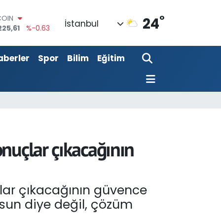
°
LAR
24
İstanbul
7143
%0.16
RO
0317
%-0.02
aberler
Spor
Bilim
Eğitim
RLİN
2463
%0.07
M ALTIN
0.40
%0.45
T100
799
%70
COIN
225,61
%-0.63
nuçlar çıkacağının
lar çıkacağının güvence
lsun diye değil, çözüm