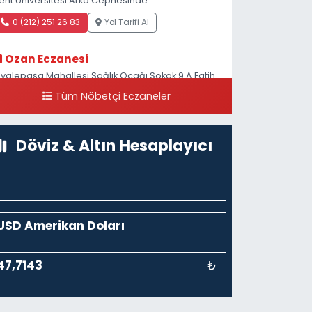
ent Üniversitesi Arka Cephesinde
0 (212) 251 26 83
Yol Tarifi Al
Ozan Eczanesi
iyalepaşa Mahallesi Sağlık Ocağı Sokak 9 A Fatih
ultan ASM Yanı
Tüm Nöbetçi Eczaneler
0 (212) 297 30 13
Yol Tarifi Al
Döviz & Altın Hesaplayıcı
₺