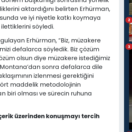
B dönem başkanlığı sonrasına yönelik
iklerini aktardığını belirten Erhürman,
usunda ve iyi niyetle katkı koymaya
2
ettiklerini söyledi.
rgulayan Erhürman, “Biz, müzakere
3
izi defalarca söyledik. Biz çözüm
Çözüm olsun diye müzakere istediğimiz
s-Montana’dan sonra defalarca dile
yaklaşımının izlenmesi gerektiğini
dört maddelik metodolojinin
n biri olması ve sürecin ruhuna
çerik üzerinden konuşmayı tercih