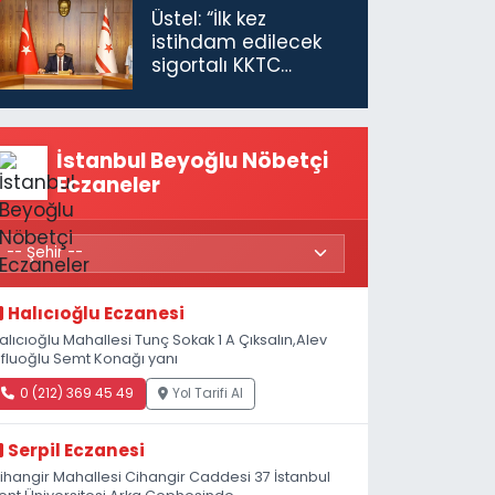
Üstel: “İlk kez
istihdam edilecek
sigortalı KKTC
vatandaşları için
maaş desteğini 35
bin TL'ye çıkardık”
İstanbul Beyoğlu Nöbetçi
Eczaneler
Halıcıoğlu Eczanesi
alıcıoğlu Mahallesi Tunç Sokak 1 A Çıksalın,Alev
fluoğlu Semt Konağı yanı
0 (212) 369 45 49
Yol Tarifi Al
Serpil Eczanesi
ihangir Mahallesi Cihangir Caddesi 37 İstanbul