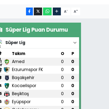
-
+
A
A
Süper Lig Puan Durumu
Süper Lig
#
Takım
O
P
Amed
0
0
1
Erzurumspor FK
0
0
2
Başakşehir
0
0
3
Kocaelispor
0
0
4
Beşiktaş
0
0
5
Eyüpspor
0
0
6