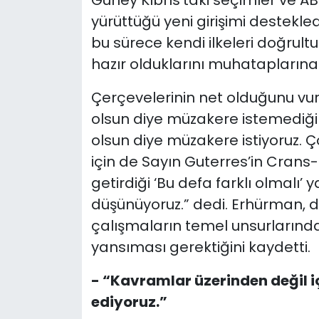
Güney Kıbrıs’taki seçimler ve A
yürüttüğü yeni girişimi destekled
bu sürece kendi ilkeleri doğrult
hazır olduklarını muhataplarına il
Çerçevelerinin net olduğunu vu
olsun diye müzakere istemediğim
olsun diye müzakere istiyoruz. 
için de Sayın Guterres’in Cran
getirdiği ‘Bu defa farklı olmalı’ 
düşünüyoruz.” dedi. Erhürman, 
çalışmaların temel unsurlarında
yansıması gerektiğini kaydetti.
- “Kavramlar üzerinden değil i
ediyoruz.”