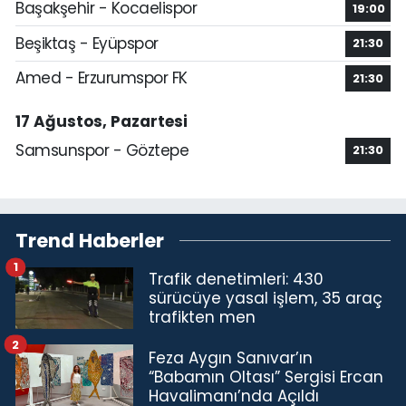
Başakşehir - Kocaelispor
19:00
Beşiktaş - Eyüpspor
21:30
Amed - Erzurumspor FK
21:30
17 Ağustos, Pazartesi
Samsunspor - Göztepe
21:30
Trend Haberler
1
Trafik denetimleri: 430
sürücüye yasal işlem, 35 araç
trafikten men
2
Feza Aygın Sanıvar’ın
“Babamın Oltası” Sergisi Ercan
Havalimanı’nda Açıldı