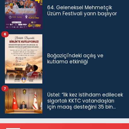
64. Geleneksel Mehmetçik
Üzüm Festivali yarın başlıyor
6
Boğaziçi'ndeki açılış ve
kutlama etkinliği
7
Üstel: “İlk kez istihdam edilecek
sigortalı KKTC vatandaşları
için maaş desteğini 35 bin
TL'ye çıkardık”