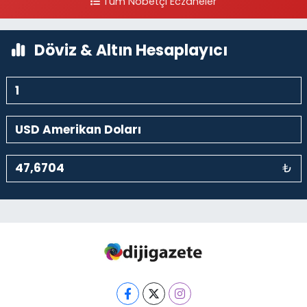
Tüm Nöbetçi Eczaneler
0 (212) 297 30 13
Yol Tarifi Al
Döviz & Altın Hesaplayıcı
₺