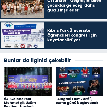
Öztürkler: “Geçmişini bilen
çocuklar geleceği daha
güçlü inşa eder”
Kıbrıs Türk Üniversite
Öğrencileri Kongresi için
kayıtlar sürüyor
Bunlar da ilginizi çekebilir
64. Geleneksel
"Alagadi Fest 2026",
Mehmetçik Üzüm
cuma günü başlayacak
Festivali başladı