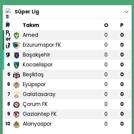
Süper Lig
#
Takım
O
P
Amed
0
0
1
Erzurumspor FK
0
0
2
Başakşehir
0
0
3
Kocaelispor
0
0
4
Beşiktaş
0
0
5
Eyüpspor
0
0
6
Galatasaray
0
0
7
Çorum FK
0
0
8
Gaziantep FK
0
0
9
Alanyaspor
0
0
10