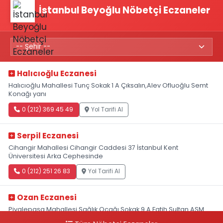
İstanbul Beyoğlu Nöbetçi Eczaneler
Halıcıoğlu Eczanesi
Halıcıoğlu Mahallesi Tunç Sokak 1 A Çıksalın,Alev Ofluoğlu Semt
Konağı yanı
0 (212) 369 45 49
Yol Tarifi Al
Serpil Eczanesi
Cihangir Mahallesi Cihangir Caddesi 37 İstanbul Kent
Üniversitesi Arka Cephesinde
0 (212) 251 26 83
Yol Tarifi Al
Ozan Eczanesi
Piyalepaşa Mahallesi Sağlık Ocağı Sokak 9 A Fatih Sultan ASM
Yanı