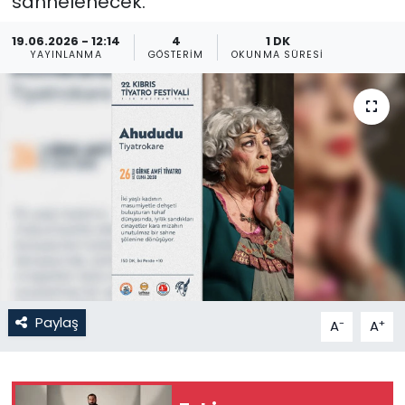
sahnelenecek.
Gündem
19.06.2026 - 12:14
4
1 DK
YAYINLANMA
GÖSTERIM
OKUNMA SÜRESI
KKTC
KKTC YEREL SEÇİM 2018
Kültür Sanat
Magazin
Moda
Nöbetçi Eczaneler
Paylaş
-
+
A
A
Otomobil Dünyası
Politika