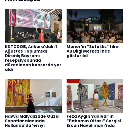
KKTCDOB, Ankara’daki 1
Maner’in “Sofoklis” filmi
Ağustos Toplumsal
AB Bilgi Merkezi’nde
Direniş Bayramı
gösterildi
resepsiyonunda
düzenlenen konserde yer
aldı
Havva Malyalızade Güzel
Feza Aygın Sanıvar’ın
Sanatlar alanında
“Babamın Oltası” Sergisi
Hollanda’da 'en iyi
Ercan Havalimanı’nda