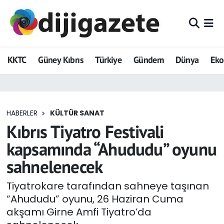
ADVERTORIAL
Hava Durumu
KKTC
Güney Kıbrıs
Türkiye
Gündem
Dünya
Ek
Dijigazete
Trafik Durumu
Dünya
Süper Lig Puan Durumu ve Fikstür
HABERLER
KÜLTÜR SANAT
Eğitim
Tüm Manşetler
Kıbrıs Tiyatro Festivali
Ekonomi
Son Dakika Haberleri
kapsamında “Ahududu” oyunu
sahnelenecek
Foto Galeri
Haber Arşivi
Tiyatrokare tarafından sahneye taşınan
GEZİ
“Ahududu” oyunu, 26 Haziran Cuma
akşamı Girne Amfi Tiyatro’da
Güncel