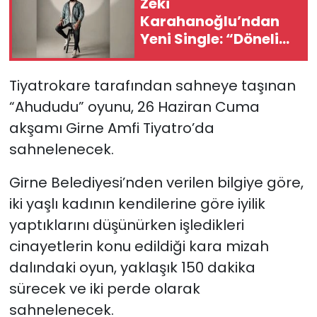
Zeki
Karahanoğlu’ndan
SAĞLIK
Yeni Single: “Dönelim
Başına”
Spor
Tiyatrokare tarafından sahneye taşınan
Teknoloji
“Ahududu” oyunu, 26 Haziran Cuma
akşamı Girne Amfi Tiyatro’da
TÜRKiYE
sahnelenecek.
Video Galeri
Girne Belediyesi’nden verilen bilgiye göre,
iki yaşlı kadının kendilerine göre iyilik
YAŞAM
yaptıklarını düşünürken işledikleri
cinayetlerin konu edildiği kara mizah
Yazarlar
dalındaki oyun, yaklaşık 150 dakika
sürecek ve iki perde olarak
sahnelenecek.