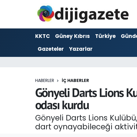
ADVERTORIAL
Hava Durumu
KKTC
Güney Kıbrıs
Türkiye
Günd
Dijigazete
Trafik Durumu
Gazeteler
Yazarlar
Dünya
Süper Lig Puan Durumu ve Fikstür
Eğitim
Tüm Manşetler
HABERLER
İÇ HABERLER
Ekonomi
Son Dakika Haberleri
Gönyeli Darts Lions Ku
odası kurdu
Foto Galeri
Haber Arşivi
Gönyeli Darts Lions Kulübü
GEZİ
dart oynayabileceği aktivi
Güncel