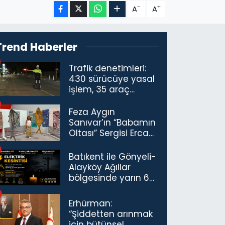
-
+
A
A
Trend Haberler
Trafik denetimleri:
430 sürücüye yasal
işlem, 35 araç
trafikten men
Feza Aygın
Sanıvar’ın “Babamın
Oltası” Sergisi Ercan
Havalimanı’nda
Açıldı
Batıkent ile Gönyeli-
Alayköy Ağıllar
bölgesinde yarın 6
saatlik elektrik
kesintisi…
Erhürman:
“Şiddetten arınmak
için bütünsel