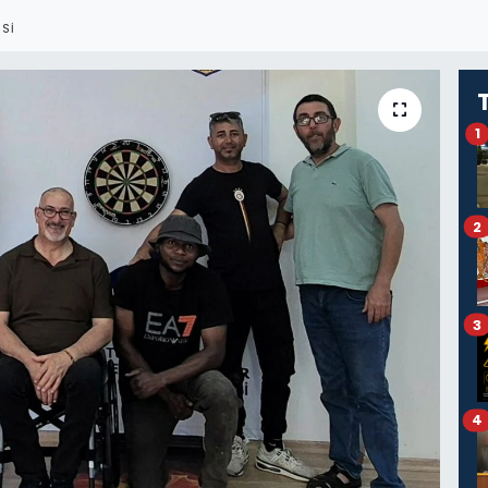
SI
1
2
3
4