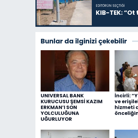
EDITÖRÜN SEÇTIĞI
KIB-TEK: “Ot t
Bunlar da ilginizi çekebilir
UNIVERSAL BANK
İncirli: “
KURUCUSU ŞEMSİ KAZIM
ve erişil
ERKMAN’I SON
hizmeti 
YOLCULUĞUNA
önceliği
UĞURLUYOR