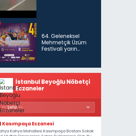
64. Geleneksel
Mehmetçik Üzüm
Festivali yarın
başlıyor
İstanbul Beyoğlu Nöbetçi
Eczaneler
Kasımpaşa Eczanesi
ahya Kahya Mahallesi Kasımpaşa Bostanı Sokak