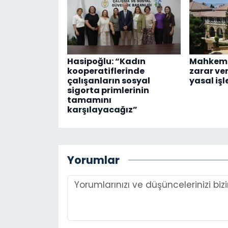
Hasipoğlu: “Kadın
Mahkeme
kooperatiflerinde
zarar ve
çalışanların sosyal
yasal işl
sigorta primlerinin
tamamını
karşılayacağız”
Yorumlar