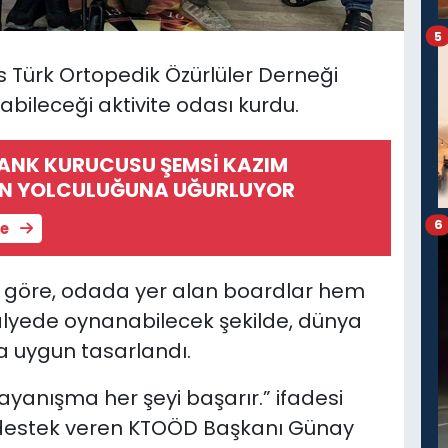
5
ıs Türk Ortopedik Özürlüler Derneği
bileceği aktivite odası kurdu.
BANK KURUCUSU ŞEMSİ KAZIM
ON YOLCULUĞUNA UĞURLUYOR
6
le
 göre, odada yer alan boardlar hem
lyede oynanabilecek şekilde, dünya
 uygun tasarlandı.
ayanışma her şeyi başarır.” ifadesi
destek veren KTOÖD Başkanı Günay