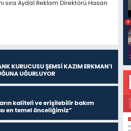
anı sıra Aydal Reklam Direktörü Hasan
7
ANK KURUCUSU ŞEMSİ KAZIM ERKMAN’I
UĞUNA UĞURLUYOR
ların kaliteli ve erişilebilir bakım
sı en temel önceliğimiz”
Y