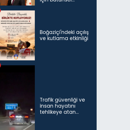
politikaları
konuşmamız
gerekiyor”
Boğaziçi'ndeki açılış
ve kutlama etkinliği
Trafik güvenliği ve
insan hayatını
tehlikeye atan
sürücü ve yolcuya
ceza...