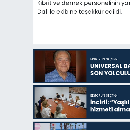
Kibrit ve dernek personelinin y
Dal ile ekibine teşekkür edildi.
EDITÖRÜN SEÇTIĞI
UNIVERSAL B
SON YOLCUL
EDITÖRÜN SEÇTIĞI
İncirli: “Yaşlı
hizmeti alma