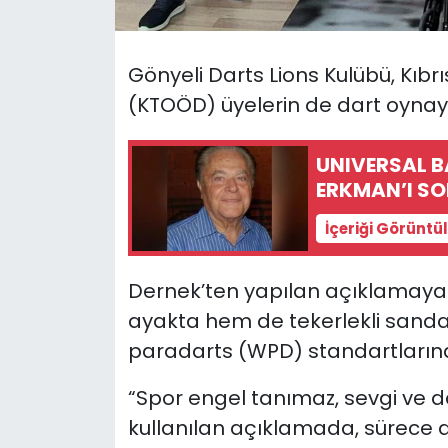
SAĞLIK
Gönyeli Darts Lions Kulübü, Kıbr
Spor
(KTOÖD) üyelerin de dart oynaya
Teknoloji
UNIVERSAL 
ERKMAN’I S
TÜRKiYE
İçeriği Görüntü
Video Galeri
Dernek’ten yapılan açıklamaya
YAŞAM
ayakta hem de tekerlekli sanda
paradarts (WPD) standartlarına
Yazarlar
“Spor engel tanımaz, sevgi ve d
kullanılan açıklamada,
sürece 