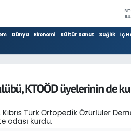
64
DO
47
EU
55
em
Dünya
Ekonomi
Kültür Sanat
Sağlık
İç H
ST
64
GR
66
Bİ
13
lübü, KTOÖD üyelerinin de kul
, Kıbrıs Türk Ortopedik Özürlüler Der
te odası kurdu.