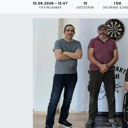
13.06.2026 - 12:47
13
1 DK
YAYINLANMA
GÖSTERIM
OKUNMA SÜRE
Gündem
KKTC
KKTC YEREL SEÇİM 2018
Kültür Sanat
Magazin
Moda
Nöbetçi Eczaneler
Otomobil Dünyası
Politika