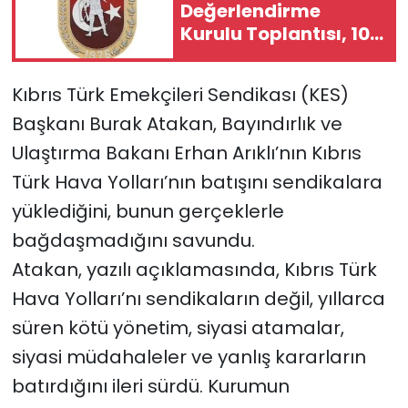
Değerlendirme
Kurulu Toplantısı, 10
SAĞLIK
Ağustos Pazartesi
gününe ertelendi
Spor
Kıbrıs Türk Emekçileri Sendikası (KES)
Başkanı Burak Atakan, Bayındırlık ve
Teknoloji
Ulaştırma Bakanı Erhan Arıklı’nın Kıbrıs
Türk Hava Yolları’nın batışını sendikalara
TÜRKiYE
yüklediğini, bunun gerçeklerle
Video Galeri
bağdaşmadığını savundu.
Atakan, yazılı açıklamasında, Kıbrıs Türk
YAŞAM
Hava Yolları’nı sendikaların değil, yıllarca
Yazarlar
süren kötü yönetim, siyasi atamalar,
siyasi müdahaleler ve yanlış kararların
batırdığını ileri sürdü. Kurumun