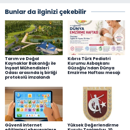
Bunlar da ilginizi çekebilir
Tarım ve Doğal
Kıbrıs Türk Pediatri
Kaynaklar Bakanlığı ile
Kurumu Asbaşkanı
İnşaat Mühendisleri
Güzoğlu'ndan Dünya
Odası arasında iş birliği
Emzirme Haftası mesajı
protokolü imzalandı
Güvenli internet
Yüksek Değerlendirme
eğitimleri ebeveynlere
Kurulu Toplantısı, 10