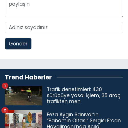
Gönder
Trend Haberler
1
Trafik denetimleri: 430
sürücüye yasal işlem, 35 araç
trafikten men
2
Feza Aygın Sanıvar’ın
“Babamın Oltası” Sergisi Ercan
Havalimanı’nda Açıldı