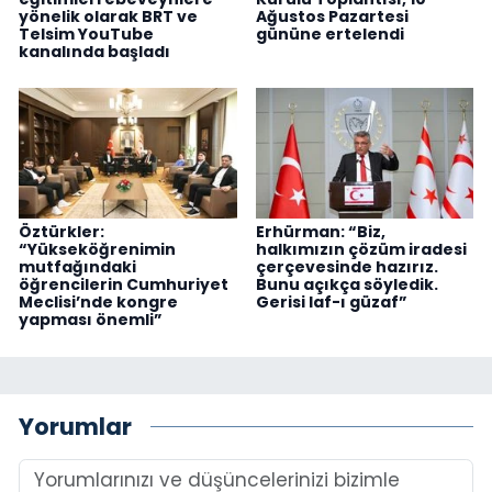
yönelik olarak BRT ve
Ağustos Pazartesi
Telsim YouTube
gününe ertelendi
kanalında başladı
Öztürkler:
Erhürman: “Biz,
“Yükseköğrenimin
halkımızın çözüm iradesi
mutfağındaki
çerçevesinde hazırız.
öğrencilerin Cumhuriyet
Bunu açıkça söyledik.
Meclisi’nde kongre
Gerisi laf-ı güzaf”
yapması önemli”
Yorumlar