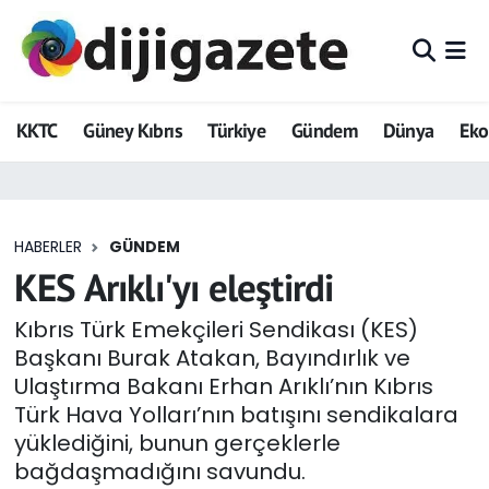
ADVERTORIAL
Hava Durumu
KKTC
Güney Kıbrıs
Türkiye
Gündem
Dünya
Ek
Dijigazete
Trafik Durumu
Dünya
Süper Lig Puan Durumu ve Fikstür
HABERLER
GÜNDEM
Eğitim
Tüm Manşetler
KES Arıklı'yı eleştirdi
Ekonomi
Son Dakika Haberleri
Kıbrıs Türk Emekçileri Sendikası (KES)
Başkanı Burak Atakan, Bayındırlık ve
Foto Galeri
Haber Arşivi
Ulaştırma Bakanı Erhan Arıklı’nın Kıbrıs
Türk Hava Yolları’nın batışını sendikalara
GEZİ
yüklediğini, bunun gerçeklerle
bağdaşmadığını savundu.
Güncel