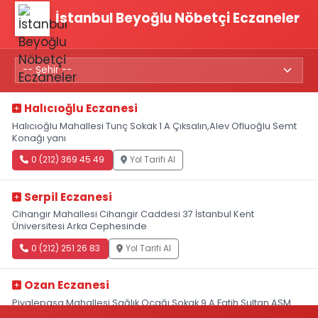
İstanbul Beyoğlu Nöbetçi Eczaneler
Halıcıoğlu Eczanesi
Halıcıoğlu Mahallesi Tunç Sokak 1 A Çıksalın,Alev Ofluoğlu Semt
Konağı yanı
0 (212) 369 45 49
Yol Tarifi Al
Serpil Eczanesi
Cihangir Mahallesi Cihangir Caddesi 37 İstanbul Kent
Üniversitesi Arka Cephesinde
0 (212) 251 26 83
Yol Tarifi Al
Ozan Eczanesi
Piyalepaşa Mahallesi Sağlık Ocağı Sokak 9 A Fatih Sultan ASM
Yanı