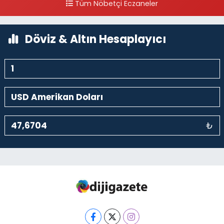
Tüm Nöbetçi Eczaneler
0 (212) 297 30 13
Yol Tarifi Al
Döviz & Altın Hesaplayıcı
₺