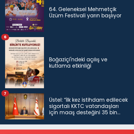
64. Geleneksel Mehmetçik
Üzüm Festivali yarın başlıyor
6
Boğaziçi'ndeki açılış ve
kutlama etkinliği
7
Üstel: “İlk kez istihdam edilecek
sigortalı KKTC vatandaşları
için maaş desteğini 35 bin
TL'ye çıkardık”