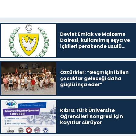
Devlet Emlak ve Malzeme
Dairesi, kullanılmış eşya ve
içkileri perakende usulü
satışa çıkaracak
Öztürkler: “Geçmişini bilen
çocuklar geleceği daha
güçlü inşa eder”
Kıbrıs Türk Üniversite
Öğrencileri Kongresi için
kayıtlar sürüyor