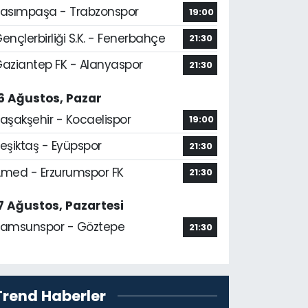
asımpaşa - Trabzonspor
19:00
ençlerbirliği S.K. - Fenerbahçe
21:30
aziantep FK - Alanyaspor
21:30
6 Ağustos, Pazar
aşakşehir - Kocaelispor
19:00
eşiktaş - Eyüpspor
21:30
med - Erzurumspor FK
21:30
7 Ağustos, Pazartesi
amsunspor - Göztepe
21:30
Trend Haberler