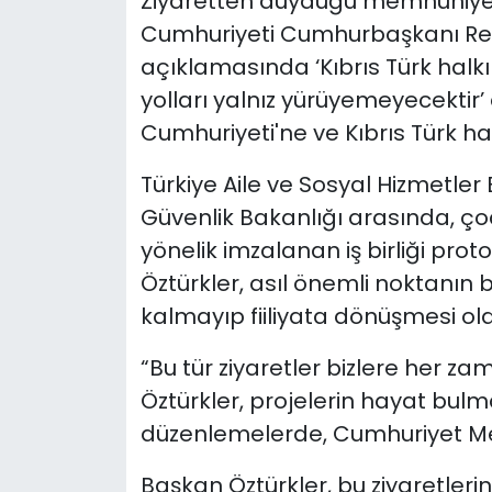
Ziyaretten duyduğu memnuniyeti 
Cumhuriyeti Cumhurbaşkanı Re
açıklamasında ‘Kıbrıs Türk halkı 
yolları yalnız yürüyemeyecektir’ 
Cumhuriyeti'ne ve Kıbrıs Türk hal
Türkiye Aile ve Sosyal Hizmetler
Güvenlik Bakanlığı arasında, ç
yönelik imzalanan iş birliği pro
Öztürkler, asıl önemli noktanın 
kalmayıp fiiliyata dönüşmesi ol
“Bu tür ziyaretler bizlere her za
Öztürkler, projelerin hayat bulm
düzenlemelerde, Cumhuriyet Mecl
Başkan Öztürkler, bu ziyaretlerin 