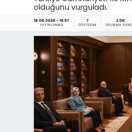
olduğunu vurguladı.
Gündem
18.06.2026 - 15:57
7
2 DK
KKTC
YAYINLANMA
GÖSTERIM
OKUNMA SÜRE
KKTC YEREL SEÇİM 2018
Kültür Sanat
Magazin
Moda
Nöbetçi Eczaneler
Otomobil Dünyası
Politika