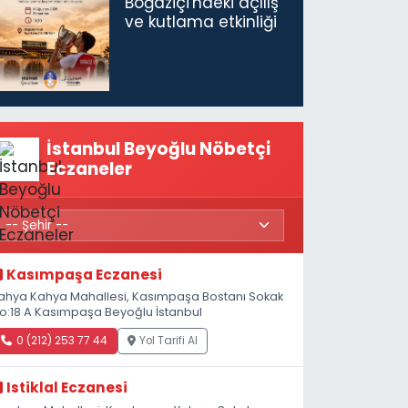
Boğaziçi'ndeki açılış
ve kutlama etkinliği
İstanbul Beyoğlu Nöbetçi
Eczaneler
Kasımpaşa Eczanesi
ahya Kahya Mahallesi, Kasımpaşa Bostanı Sokak
o:18 A Kasımpaşa Beyoğlu İstanbul
0 (212) 253 77 44
Yol Tarifi Al
Istiklal Eczanesi