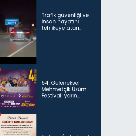
Trafik güvenliği ve
insan hayatını
tehlikeye atan
sürücü ve yolcuya
ceza...
64. Geleneksel
Mehmetçik Üzüm
Festivali yarın
başlıyor