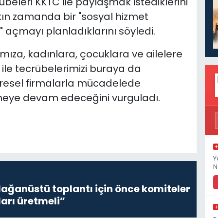
beleri KKTC ile paylaşmak istediklerini
kın zamanda bir "sosyal hizmet
" açmayı planladıklarını söyledi.
mıza, kadınlara, çocuklara ve ailelere
 ile tecrübelerimizi buraya da
üresel firmalarla mücadelede
rmeye devam edeceğini vurguladı.
Y
N
lağanüstü toplantı için önce komiteler
ları üretmeli”