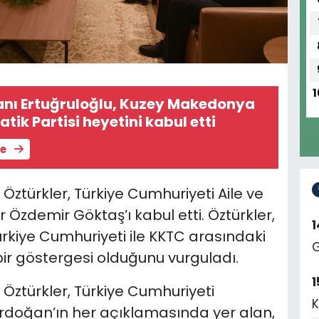
1
kanı Ertuğruloğlu, Kuzey Makedonya
ik Partisi heyetini kabul etti
le
Öztürkler, Türkiye Cumhuriyeti Aile ve
Özdemir Göktaş’ı kabul etti. Öztürkler,
 Türkiye Cumhuriyeti ile KKTC arasındaki
G
ir göstergesi olduğunu vurguladı.
1
 Öztürkler, Türkiye Cumhuriyeti
K
doğan’ın her açıklamasında yer alan,