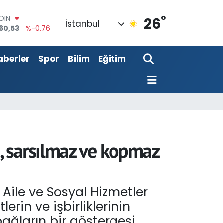
°
AR
26
İstanbul
143
%0.16
O
317
%-0.02
aberler
Spor
Bilim
Eğitim
LİN
2463
%0.07
 ALTIN
.81
%1.44
100
87
%64
OIN
60,53
%-0.76
eri, sarsılmaz ve kopmaz
Aile ve Sosyal Hizmetler
erin ve işbirliklerinin
ağların bir göstergesi