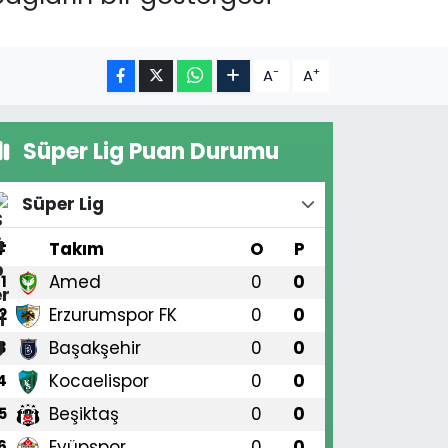
-
+
A
A
Süper Lig Puan Durumu
Süper Lig
#
Takım
O
P
Amed
0
0
1
Erzurumspor FK
0
0
2
Başakşehir
0
0
3
Kocaelispor
0
0
4
Beşiktaş
0
0
5
Eyüpspor
0
0
6