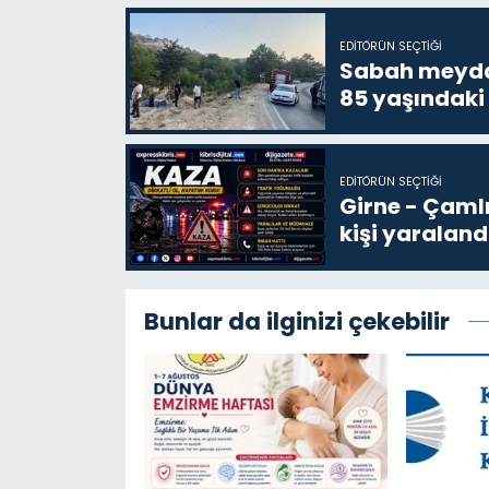
EDITÖRÜN SEÇTIĞI
Sabah meydan
85 yaşındaki
EDITÖRÜN SEÇTIĞI
Girne - Çamlı
kişi yaraland
Bunlar da ilginizi çekebilir