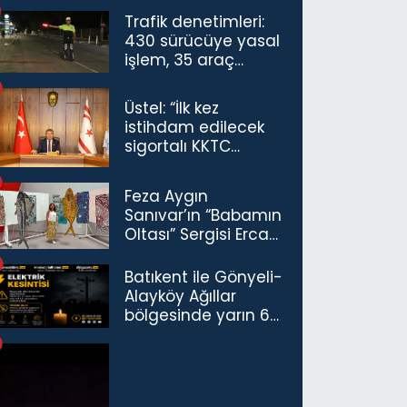
Trafik denetimleri:
430 sürücüye yasal
işlem, 35 araç
trafikten men
Üstel: “İlk kez
istihdam edilecek
sigortalı KKTC
vatandaşları için
maaş desteğini 35
Feza Aygın
bin TL'ye çıkardık”
Sanıvar’ın “Babamın
Oltası” Sergisi Ercan
Havalimanı’nda
Açıldı
Batıkent ile Gönyeli-
Alayköy Ağıllar
bölgesinde yarın 6
saatlik elektrik
kesintisi…