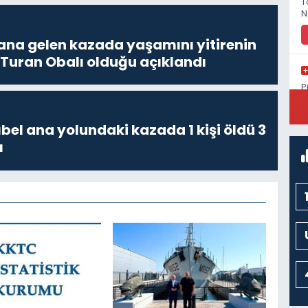
T
N
a gelen kazada yaşamını yitirenin
 Turan Obalı olduğu açıklandı
P
H
bel ana yolundaki kazada 1 kişi öldü 3
ı