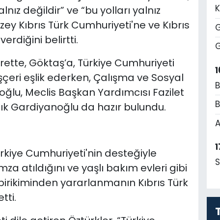
K
lnız değildir” ve “bu yolları yalnız
zey Kıbrıs Türk Cumhuriyeti'ne ve Kıbrıs
G
erdiğini belirtti.
G
rette, Göktaş’a, Türkiye Cumhuriyeti
1
şçeri eşlik ederken, Çalışma ve Sosyal
B
ğlu, Meclis Başkan Yardımcısı Fazilet
B
dık Gardiyanoğlu da hazır bulundu.
A
1
ürkiye Cumhuriyeti'nin desteğiyle
S
mza atıldığını ve yaşlı bakım evleri gibi
 birikiminden yararlanmanın Kıbrıs Türk
tti.