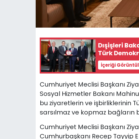
SAĞLIK
Spor
Dışişleri Ba
Teknoloji
Türk Demokrat
TÜRKiYE
İçeriği Görüntü
Video Galeri
Cumhuriyet Meclisi Başkanı Ziya 
Sosyal Hizmetler Bakanı Mahinur 
YAŞAM
bu ziyaretlerin ve işbirliklerinin
Yazarlar
sarsılmaz ve kopmaz bağların b
Cumhuriyet Meclisi Başkanı Ziya
Cumhurbaşkanı Recep Tayyip Er