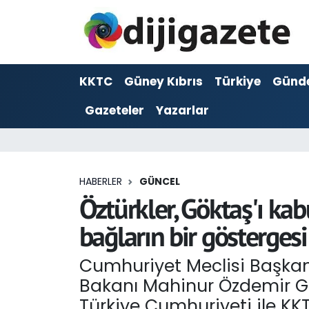
ADVERTORIAL
Hava Durumu
KKTC
Güney Kıbrıs
Türkiye
Günd
Dijigazete
Trafik Durumu
Gazeteler
Yazarlar
Dünya
Süper Lig Puan Durumu ve Fikstür
Eğitim
Tüm Manşetler
HABERLER
GÜNCEL
Ekonomi
Son Dakika Haberleri
Öztürkler, Göktaş'ı kabu
bağların bir göstergesi
Foto Galeri
Haber Arşivi
Cumhuriyet Meclisi Başkanı
GEZİ
Bakanı Mahinur Özdemir Gökta
Güncel
Türkiye Cumhuriyeti ile KK