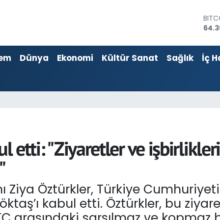
DOL
47,7
EUR
55,0
em
Dünya
Ekonomi
Kültür Sanat
Sağlık
İç H
STER
64,
GRAM
6574
BİST
13.8
BITC
64.3
l etti: "Ziyaretler ve işbirlikl
"
 Ziya Öztürkler, Türkiye Cumhuriyeti 
ş’ı kabul etti. Öztürkler, bu ziyaretl
TC arasındaki sarsılmaz ve kopmaz b