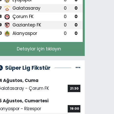
Galatasaray
0
0
7
Çorum FK
0
0
8
Gaziantep FK
0
0
9
Alanyaspor
0
0
0
Detaylar için tıklayın
Süper Lig Fikstür
14 Ağustos, Cuma
alatasaray - Çorum FK
21:30
5 Ağustos, Cumartesi
onyaspor - Rizespor
19:00