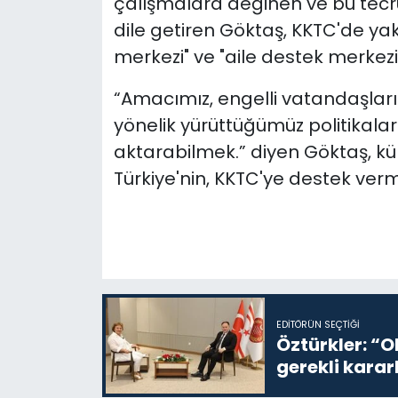
çalışmalara değinen ve bu tecrü
dile getiren Göktaş, KKTC'de ya
merkezi" ve "aile destek merkezi
“Amacımız, engelli vatandaşları
yönelik yürüttüğümüz politikalar
aktarabilmek.” diyen Göktaş, k
Türkiye'nin, KKTC'ye destek ve
EDITÖRÜN SEÇTIĞI
Öztürkler: “O
gerekli karar