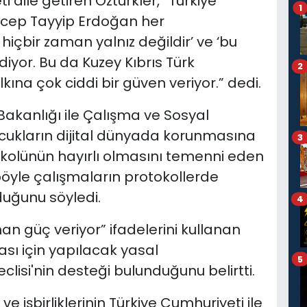
dile getiren Öztürkler, “Türkiye
1
cep Tayyip Erdoğan her
hiçbir zaman yalnız değildir’ ve ‘bu
diyor. Bu da Kuzey Kıbrıs Türk
2
kına çok ciddi bir güven veriyor.” dedi.
 Bakanlığı ile Çalışma ve Sosyal
ocukların dijital dünyada korunmasına
3
tokolünün hayırlı olmasını temenni eden
böyle çalışmaların protokollerde
duğunu söyledi.
4
man güç veriyor” ifadelerini kullanan
ası için yapılacak yasal
5
isi'nin desteği bulunduğunu belirtti.
ve işbirliklerinin Türkiye Cumhuriyeti ile