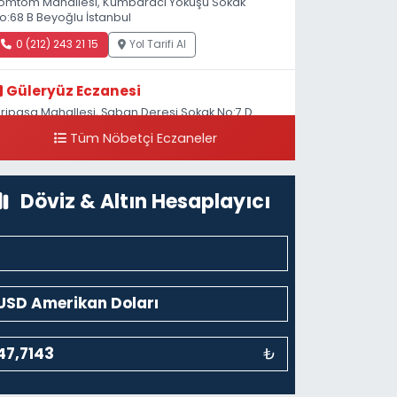
omtom Mahallesi, Kumbaracı Yokuşu Sokak
o:68 B Beyoğlu İstanbul
0 (212) 243 21 15
Yol Tarifi Al
Güleryüz Eczanesi
iripaşa Mahallesi, Şaban Deresi Sokak No:7 D
asköy Beyoğlu İstanbul
Tüm Nöbetçi Eczaneler
0 (212) 369 95 85
Yol Tarifi Al
Döviz & Altın Hesaplayıcı
₺