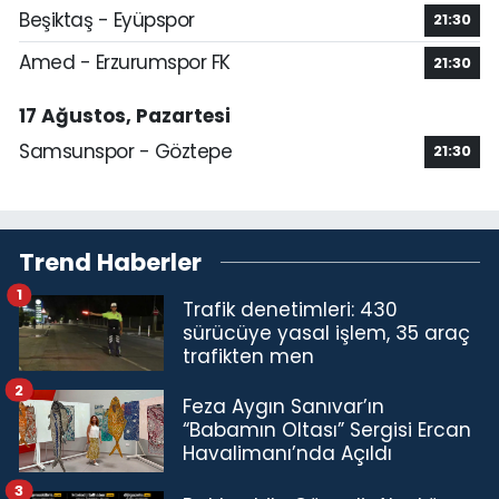
Beşiktaş - Eyüpspor
21:30
Amed - Erzurumspor FK
21:30
17 Ağustos, Pazartesi
Samsunspor - Göztepe
21:30
Trend Haberler
1
Trafik denetimleri: 430
sürücüye yasal işlem, 35 araç
trafikten men
2
Feza Aygın Sanıvar’ın
“Babamın Oltası” Sergisi Ercan
Havalimanı’nda Açıldı
3