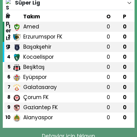
Süper Lig
#
Takım
O
P
Amed
0
0
1
Erzurumspor FK
0
0
2
Başakşehir
0
0
3
Kocaelispor
0
0
4
Beşiktaş
0
0
5
Eyüpspor
0
0
6
Galatasaray
0
0
7
Çorum FK
0
0
8
Gaziantep FK
0
0
9
Alanyaspor
0
0
10
Detaylar için tıklayın