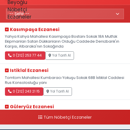
Kasımpaşa Eczanesi
Yahya Kahya Mahallesi Kasımpaşa Bostanı Sokak 18A Mutfak
Ekipmanları Satan Dükkanların Olduğu Caddede Denizbank'ın
Karşısı, Albaraka'nın Sokağında
0 (212) 253 77 44
Yol Tarifi Al
Istiklal Eczanesi
Tomtom Mahallesi Kumbaracı Yokuşu Sokak 68B İstiklal Caddesi
Rus Konsolosluğu yanı
0 (212) 243 21 15
Yol Tarifi Al
Güleryüz Eczanesi
Piripaşa Mahallesi Şaban Deresi Sokak 7 D Koç Müzesi Arkası-
Tüm Nöbetçi Eczaneler
kalaycıbahçe Meydana Doğru
0 (212) 369 95 85
Yol Tarifi Al