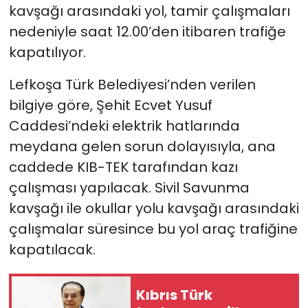
kavşağı arasındaki yol, tamir çalışmaları
nedeniyle saat 12.00’den itibaren trafiğe
SAĞLIK
kapatılıyor.
Spor
Lefkoşa Türk Belediyesi’nden verilen
Teknoloji
bilgiye göre, Şehit Ecvet Yusuf
Caddesi’ndeki elektrik hatlarında
TÜRKiYE
meydana gelen sorun dolayısıyla, ana
caddede KIB-TEK tarafından kazı
Video Galeri
çalışması yapılacak. Sivil Savunma
kavşağı ile okullar yolu kavşağı arasındaki
YAŞAM
çalışmalar süresince bu yol araç trafiğine
Yazarlar
kapatılacak.
Kıbrıs Türk