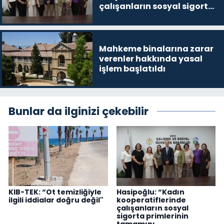
çalışanların sosyal sigorta
primlerinin tamamını
karşılayacağız”
Mahkeme binalarına zarar
verenler hakkında yasal
işlem başlatıldı
Bunlar da ilginizi çekebilir
KIB-TEK: “Ot temizliğiyle
Hasipoğlu: “Kadın
ilgili iddialar doğru değil"
kooperatiflerinde
çalışanların sosyal
sigorta primlerinin
tamamını