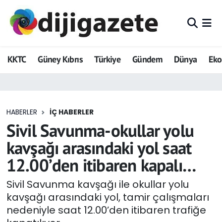
ADVERTORIAL
Hava Durumu
KKTC
Güney Kıbrıs
Türkiye
Gündem
Dünya
Ek
Dijigazete
Trafik Durumu
Dünya
Süper Lig Puan Durumu ve Fikstür
HABERLER
İÇ HABERLER
Eğitim
Tüm Manşetler
Sivil Savunma-okullar yolu
Ekonomi
Son Dakika Haberleri
kavşağı arasındaki yol saat
12.00’den itibaren kapalı…
Foto Galeri
Haber Arşivi
Sivil Savunma kavşağı ile okullar yolu
GEZİ
kavşağı arasındaki yol, tamir çalışmaları
nedeniyle saat 12.00’den itibaren trafiğe
Güncel