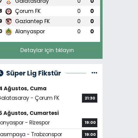
Galatasaray
0
0
7
Çorum FK
0
0
8
Gaziantep FK
0
0
9
Alanyaspor
0
0
0
Detaylar için tıklayın
Süper Lig Fikstür
14 Ağustos, Cuma
alatasaray - Çorum FK
21:30
5 Ağustos, Cumartesi
onyaspor - Rizespor
19:00
asımpaşa - Trabzonspor
19:00