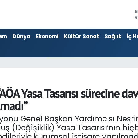
4
5
em
Dünya
Ekonomi
Kültür Sanat
Sağlık
İç H
S
6
G
6
B
1
B
6
AÖA Yasa Tasarısı sürecine dav
lmadı”
syonu Genel Başkan Yardımcısı Nesri
ş (Değişiklik) Yasa Tasarısı’nın hi
dileriyle kurumsal istişare yapılmadığ