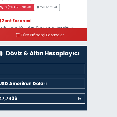
0 (212) 533 36 46
Yol Tarifi Al
Zent Eczanesi
aptanpaşa Mahallesi Kasımpaşa Zincirlikuyu
addesi 123B İstanbul Beyoğlu 4 Nolu ASM Karşısı
Tüm Nöbetçi Eczaneler
0 (212) 297 96 92
Yol Tarifi Al
Döviz & Altın Hesaplayıcı
₺