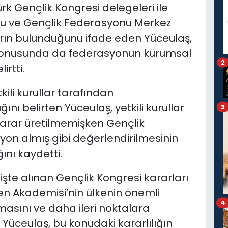
rk Gençlik Kongresi delegeleri ile
osu ve Gençlik Federasyonu Merkez
ların bulunduğunu ifade eden Yüceulaş,
konusunda da federasyonun kurumsal
2
irtti.
kili kurullar tarafından
ını belirten Yüceulaş, yetkili kurullar
3
karar üretilmemişken Gençlik
syon almış gibi değerlendirilmesinin
nı kaydetti.
te alınan Gençlik Kongresi kararları
n Akademisi’nin ülkenin önemli
4
masını ve daha ileri noktalara
Yüceulaş, bu konudaki kararlılığın