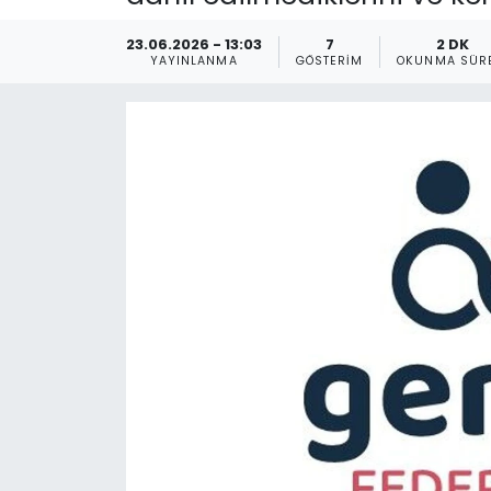
Gündem
23.06.2026 - 13:03
7
2 DK
YAYINLANMA
GÖSTERIM
OKUNMA SÜR
KKTC
KKTC YEREL SEÇİM 2018
Kültür Sanat
Magazin
Moda
Nöbetçi Eczaneler
Otomobil Dünyası
Politika