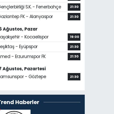
ençlerbirliği S.K. - Fenerbahçe
21:30
aziantep FK - Alanyaspor
21:30
6 Ağustos, Pazar
aşakşehir - Kocaelispor
19:00
eşiktaş - Eyüpspor
21:30
med - Erzurumspor FK
21:30
7 Ağustos, Pazartesi
amsunspor - Göztepe
21:30
Trend Haberler