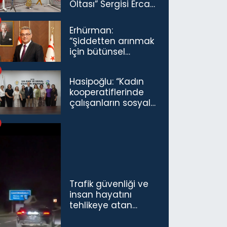
Oltası” Sergisi Ercan
Havalimanı’nda
Açıldı
Erhürman:
“Şiddetten arınmak
için bütünsel
politikaları
konuşmamız
Hasipoğlu: “Kadın
gerekiyor”
kooperatiflerinde
çalışanların sosyal
sigorta primlerinin
tamamını
karşılayacağız”
Trafik güvenliği ve
insan hayatını
tehlikeye atan
sürücü ve yolcuya
ceza...