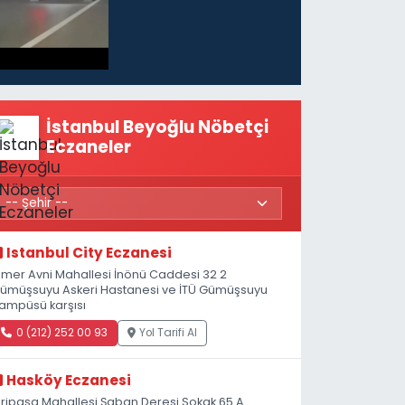
İstanbul Beyoğlu Nöbetçi
Eczaneler
Istanbul City Eczanesi
mer Avni Mahallesi İnönü Caddesi 32 2
ümüşsuyu Askeri Hastanesi ve İTÜ Gümüşsuyu
ampüsü karşısı
0 (212) 252 00 93
Yol Tarifi Al
Hasköy Eczanesi
iripaşa Mahallesi Şaban Deresi Sokak 65 A