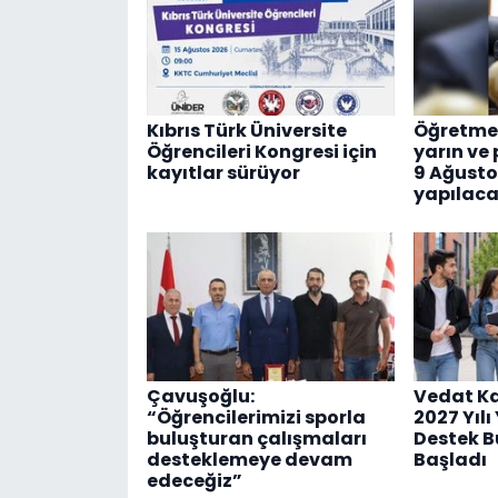
Kıbrıs Türk Üniversite
Öğretmen
Öğrencileri Kongresi için
yarın ve 
kayıtlar sürüyor
9 Ağusto
yapılac
Çavuşoğlu:
Vedat Ka
“Öğrencilerimizi sporla
2027 Yıl
buluşturan çalışmaları
Destek B
desteklemeye devam
Başladı
edeceğiz”