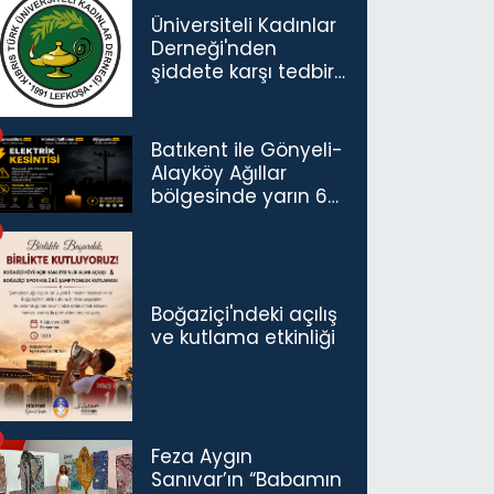
Üniversiteli Kadınlar
Derneği'nden
şiddete karşı tedbir
çağrısı
Batıkent ile Gönyeli-
Alayköy Ağıllar
bölgesinde yarın 6
saatlik elektrik
kesintisi…
Boğaziçi'ndeki açılış
ve kutlama etkinliği
Feza Aygın
Sanıvar’ın “Babamın