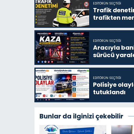
EDITÖRÜN SEÇTIĞI
Trafik denet
trafikten men
EDITÖRÜN SEÇTIĞI
Aracıyla ban
sürücü yaral
EDITÖRÜN SEÇTIĞI
Polisiye olayl
tutuklandı
Bunlar da ilginizi çekebilir