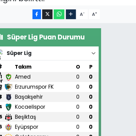
-
+
A
A
Süper Lig Puan Durumu
Süper Lig
#
Takım
O
P
Amed
0
0
1
Erzurumspor FK
0
0
2
Başakşehir
0
0
3
Kocaelispor
0
0
4
Beşiktaş
0
0
5
Eyüpspor
0
0
6