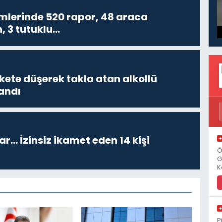
imlerinde 520 rapor, 48 araca
, 3 tutuklu…
kete düşerek takla atan alkollü
andı
ar… İzinsiz ikamet eden 14 kişi
Ö
G
K
P