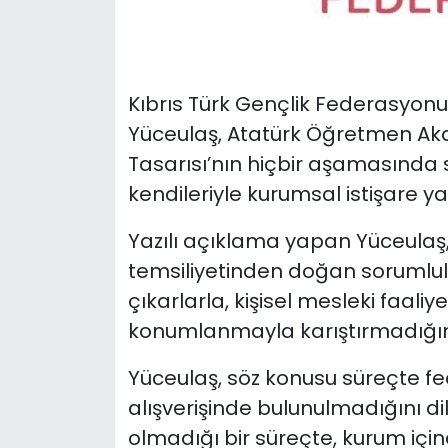
SAĞLIK
Spor
Kıbrıs Türk Gençlik Federasyon
Yüceulaş, Atatürk Öğretmen Akad
Teknoloji
Tasarısı’nın hiçbir aşamasında s
kendileriyle kurumsal istişare yap
TÜRKiYE
Yazılı açıklama yapan Yüceulaş
Video Galeri
temsiliyetinden doğan sorumlu
çıkarlarla, kişisel mesleki faaliy
YAŞAM
konumlanmayla karıştırmadığını 
Yazarlar
Yüceulaş, söz konusu süreçte fe
alışverişinde bulunulmadığını dil
olmadığı bir süreçte, kurum için