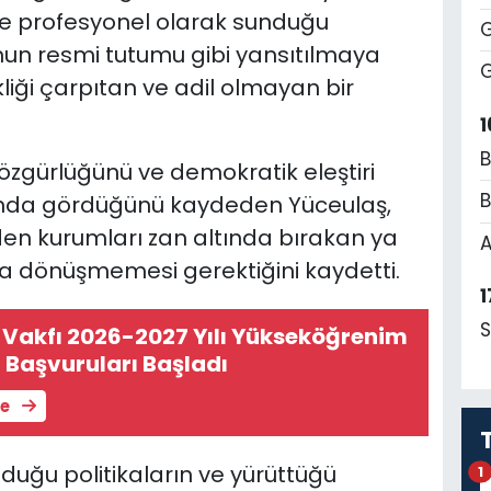
de profesyonel olarak sunduğu
G
nun resmi tutumu gibi yansıtılmaya
G
liği çarpıtan ve adil olmayan bir
1
B
özgürlüğünü ve demokratik eleştiri
B
sında gördüğünü kaydeden Yüceulaş,
nden kurumları zan altında bırakan ya
A
a dönüşmemesi gerektiğini kaydetti.
1
S
Vakfı 2026-2027 Yılı Yükseköğrenim
 Başvuruları Başladı
le
uğu politikaların ve yürüttüğü
1