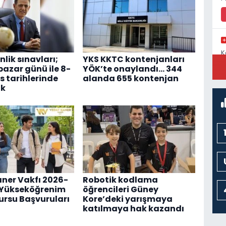
K
lik sınavları;
YKS KKTC kontenjanları
C
pazar günü ile 8-
YÖK’te onaylandı... 344
s tarihlerinde
alanda 655 kontenjan
ak
ner Vakfı 2026-
Robotik kodlama
ı Yükseköğrenim
öğrencileri Güney
ursu Başvuruları
Kore’deki yarışmaya
katılmaya hak kazandı