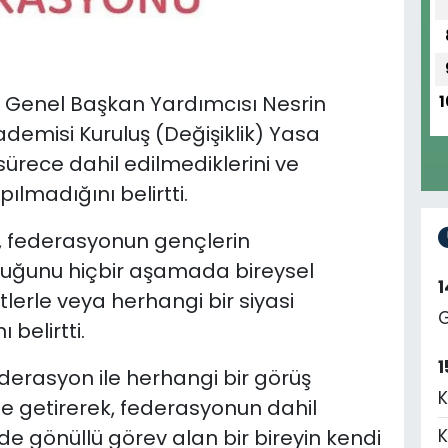
u Genel Başkan Yardımcısı Nesrin
1
emisi Kuruluş (Değişiklik) Yasa
ürece dahil edilmediklerini ve
ılmadığını belirtti.
, federasyonun gençlerin
luğunu hiçbir aşamada bireysel
etlerle veya herhangi bir siyasi
G
belirtti.
1
derasyon ile herhangi bir görüş
K
e getirerek, f
ederasyonun dahil
de gönüllü görev alan bir bireyin kendi
K