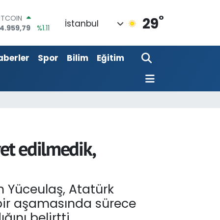
°
DOLAR
29
İstanbul
7,7436
%0.18
EURO
5,2510
%0.32
aberler
Spor
Bilim
Eğitim
TERLİN
4,4811
%0.38
RAM ALTIN
660.55
%0.03
İST100
3.779
%-14
ITCOIN
4.959,79
%1.11
et edilmedik,
n Yüceulaş, Atatürk
çbir aşamasında sürece
ını belirtti.