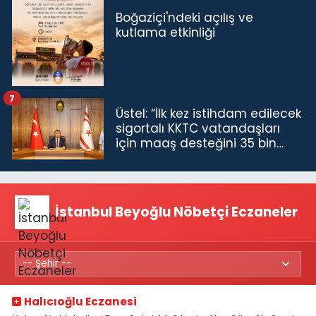
Boğaziçi'ndeki açılış ve
kutlama etkinliği
7
Üstel: “İlk kez istihdam edilecek
sigortalı KKTC vatandaşları
için maaş desteğini 35 bin
TL'ye çıkardık”
İstanbul Beyoğlu Nöbetçi Eczaneler
Halıcıoğlu Eczanesi