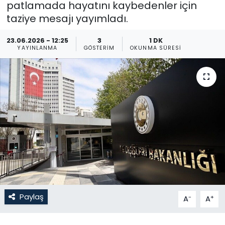
patlamada hayatını kaybedenler için
taziye mesajı yayımladı.
Gündem
23.06.2026 - 12:25
3
1 DK
KKTC
YAYINLANMA
GÖSTERIM
OKUNMA SÜRESI
KKTC YEREL SEÇİM 2018
Kültür Sanat
Magazin
Moda
Nöbetçi Eczaneler
Otomobil Dünyası
Paylaş
-
+
A
A
Politika