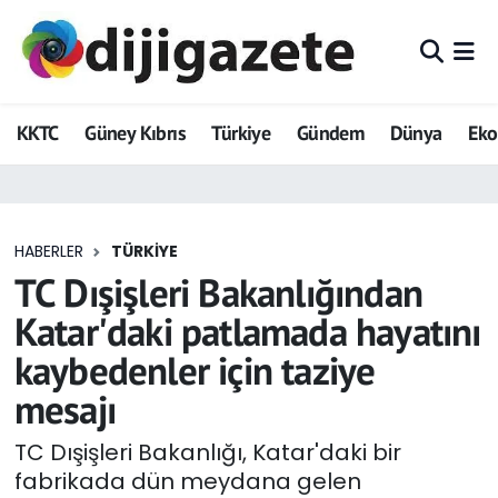
ADVERTORIAL
Hava Durumu
KKTC
Güney Kıbrıs
Türkiye
Gündem
Dünya
Ek
Dijigazete
Trafik Durumu
Dünya
Süper Lig Puan Durumu ve Fikstür
HABERLER
TÜRKIYE
Eğitim
Tüm Manşetler
TC Dışişleri Bakanlığından
Ekonomi
Son Dakika Haberleri
Katar'daki patlamada hayatını
kaybedenler için taziye
Foto Galeri
Haber Arşivi
mesajı
GEZİ
TC Dışişleri Bakanlığı, Katar'daki bir
fabrikada dün meydana gelen
Güncel