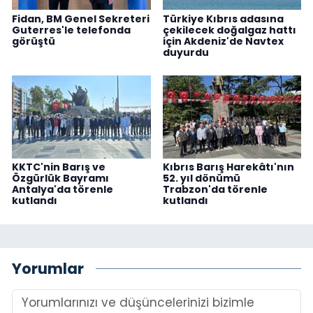
Fidan, BM Genel Sekreteri
Türkiye Kıbrıs adasına
Guterres'le telefonda
çekilecek doğalgaz hattı
görüştü
için Akdeniz'de Navtex
duyurdu
KKTC'nin Barış ve
Kıbrıs Barış Harekâtı'nın
Özgürlük Bayramı
52. yıl dönümü
Antalya'da törenle
Trabzon'da törenle
kutlandı
kutlandı
Yorumlar