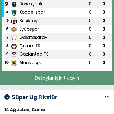
Başakşehir
0
0
3
Kocaelispor
0
0
4
Beşiktaş
0
0
5
Eyüpspor
0
0
6
Galatasaray
0
0
7
Çorum FK
0
0
8
Gaziantep FK
0
0
9
Alanyaspor
0
0
10
Detaylar için tıklayın
Süper Lig Fikstür
14 Ağustos, Cuma