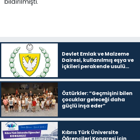
bildirilmişti.
Devlet Emlak ve Malzeme
Dairesi, kullanılmış eşya ve
içkileri perakende usulü
satışa çıkaracak
Öztürkler: “Geçmişini bilen
çocuklar geleceği daha
güçlü inşa eder”
Kıbrıs Türk Üniversite
Öğrencileri Kongresi için