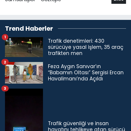
Trend Haberler
1
Trafik denetimleri: 430
sürücüye yasal işlem, 35 araç
trafikten men
2
Feza Aygın Sanıvar’ın
“Babamın Oltası” Sergisi Ercan
Havalimanı’nda Açıldı
3
Trafik güvenliği ve insan
hayatını tehlikeye atan sürücü