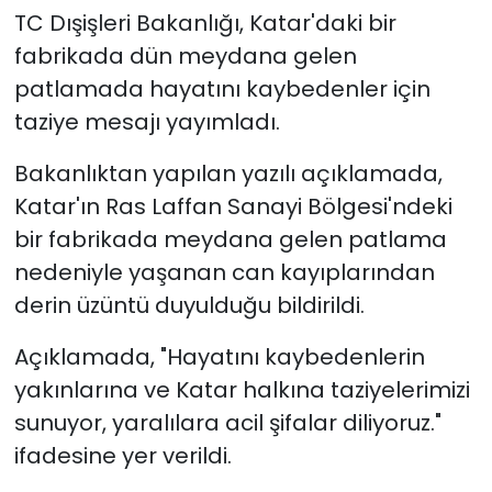
TC Dışişleri Bakanlığı, Katar'daki bir
SAĞLIK
fabrikada dün meydana gelen
patlamada hayatını kaybedenler için
Spor
taziye mesajı yayımladı.
Teknoloji
Bakanlıktan yapılan yazılı açıklamada,
Katar'ın Ras Laffan Sanayi Bölgesi'ndeki
TÜRKiYE
bir fabrikada meydana gelen patlama
nedeniyle yaşanan can kayıplarından
Video Galeri
derin üzüntü duyulduğu bildirildi.
YAŞAM
Açıklamada, "Hayatını kaybedenlerin
Yazarlar
yakınlarına ve Katar halkına taziyelerimizi
sunuyor, yaralılara acil şifalar diliyoruz."
ifadesine yer verildi.