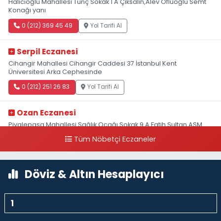
Halıcıoğlu Mahallesi Tunç Sokak 1 A Çıksalın,Alev Ofluoğlu Semt
Konağı yanı
0 (212) 369 45 49
Yol Tarifi Al
Serpil Eczanesi
Cihangir Mahallesi Cihangir Caddesi 37 İstanbul Kent
Üniversitesi Arka Cephesinde
0 (212) 251 26 83
Yol Tarifi Al
Ozan Eczanesi
Piyalepaşa Mahallesi Sağlık Ocağı Sokak 9 A Fatih Sultan ASM
Yanı
Tüm Nöbetçi Eczaneler
0 (212) 297 30 13
Yol Tarifi Al
Döviz & Altın Hesaplayıcı