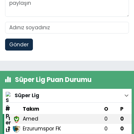
Gönder
Süper Lig Puan Durumu
Süper Lig
#
Takım
O
P
Amed
0
0
1
Erzurumspor FK
0
0
2