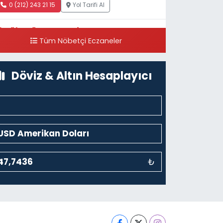
0 (212) 243 21 15
Yol Tarifi Al
Güleryüz Eczanesi
Tüm Nöbetçi Eczaneler
iripaşa Mahallesi Şaban Deresi Sokak 7 D Koç
üzesi Arkası-kalaycıbahçe Meydana Doğru
0 (212) 369 95 85
Yol Tarifi Al
Döviz & Altın Hesaplayıcı
₺