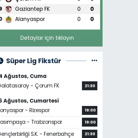
Gaziantep FK
0
0
9
Alanyaspor
0
0
0
Detaylar için tıklayın
Süper Lig Fikstür
14 Ağustos, Cuma
alatasaray - Çorum FK
21:30
5 Ağustos, Cumartesi
onyaspor - Rizespor
19:00
asımpaşa - Trabzonspor
19:00
ençlerbirliği S.K. - Fenerbahçe
21:30