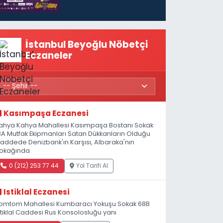
başlıyor
İstanbul Beyoğlu Nöbetçi
Eczaneler
Kasımpaşa Eczanesi
ahya Kahya Mahallesi Kasımpaşa Bostanı Sokak
8A Mutfak Ekipmanları Satan Dükkanların Olduğu
addede Denizbank'ın Karşısı, Albaraka'nın
okağında
0 (212) 253 77 44
Yol Tarifi Al
Istiklal Eczanesi
omtom Mahallesi Kumbaracı Yokuşu Sokak 68B
stiklal Caddesi Rus Konsolosluğu yanı