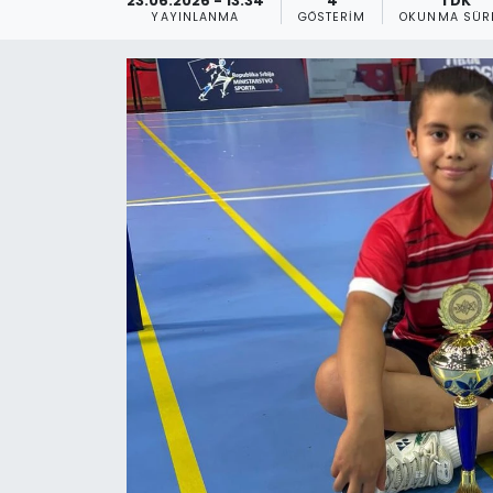
23.06.2026 - 13:34
4
1 DK
YAYINLANMA
GÖSTERIM
OKUNMA SÜR
Gündem
KKTC
KKTC YEREL SEÇİM 2018
Kültür Sanat
Magazin
Moda
Nöbetçi Eczaneler
Otomobil Dünyası
Politika