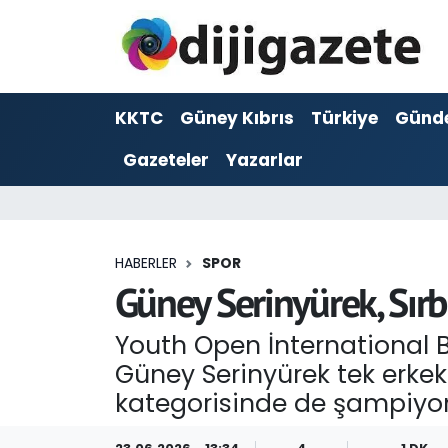
ADVERTORIAL
Hava Durumu
KKTC
Güney Kıbrıs
Türkiye
Günd
Dijigazete
Trafik Durumu
Gazeteler
Yazarlar
Dünya
Süper Lig Puan Durumu ve Fikstür
Eğitim
Tüm Manşetler
HABERLER
SPOR
Ekonomi
Son Dakika Haberleri
Güney Serinyürek, Sır
Foto Galeri
Haber Arşivi
Youth Open İnternational
Güney Serinyürek tek erkek
GEZİ
kategorisinde de şampiyon
Güncel