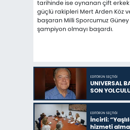
tarihinde ise oynanan çift erkek
güçlü rakipleri
Mert Arden Köz v
başaran Milli Sporcumuz Güney 
şampiyon olmayı başardı.
EDITÖRÜN SEÇTIĞI
UNIVERSAL B
SON YOLCUL
EDITÖRÜN SEÇTIĞI
İncirli: “Yaşlı
hizmeti alma