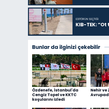
EDITÖRÜN SEÇTIĞI
KIB-TEK: “Ot t
Bunlar da ilginizi çekebilir
Özdenefe, İstanbul'da
Nehir ve 
Cengiz Topel ve KKTC
Avrupad
koşularını izledi