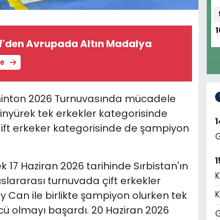
1
if'den Avrupada Altın Madalya
le
minton 2026 Turnuvasında mücadele
nyürek tek erkekler kategorisinde
ift erkeker kategorisinde de şampiyon
G
1
 17 Haziran 2026 tarihinde Sırbistan'ın
K
lararası turnuvada çift erkekler
 Can ile birlikte
şampiyon olurken tek
K
cü olmayı başardı.
20 Haziran 2026
G