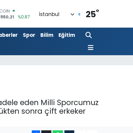
°
TCOIN
25
İstanbul
.960,21
%0.87
LAR
,7436
%0.18
aberler
Spor
Bilim
Eğitim
RO
,2510
%0.32
ERLİN
,4811
%0.38
AM ALTIN
48.99
%2.59
ST100
.779
%-14
dele eden Milli Sporcumuz
kten sonra çift erkeker