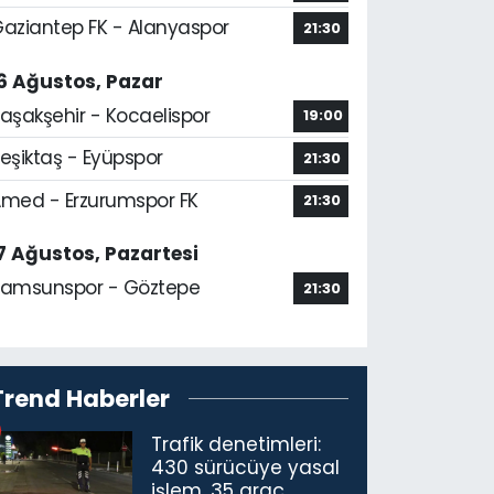
aziantep FK - Alanyaspor
21:30
6 Ağustos, Pazar
aşakşehir - Kocaelispor
19:00
eşiktaş - Eyüpspor
21:30
med - Erzurumspor FK
21:30
7 Ağustos, Pazartesi
amsunspor - Göztepe
21:30
Trend Haberler
Trafik denetimleri:
430 sürücüye yasal
işlem, 35 araç