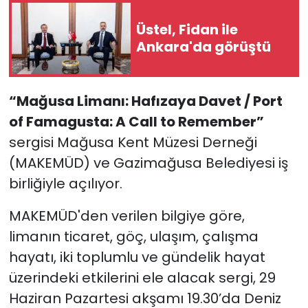
Üstel, Fidan ile
SAĞLIK
Ankara'da görüştü
Spor
“Mağusa Limanı: Hafızaya Davet / Port
Teknoloji
of Famagusta: A Call to Remember”
TÜRKiYE
sergisi
Mağusa Kent Müzesi Derneği
(MAKEMÜD) ve Gazimağusa Belediyesi iş
Video Galeri
birliğiyle
açılıyor.
YAŞAM
MAKEMÜD'den verilen bilgiye göre,
l
imanın ticaret, göç, ulaşım, çalışma
Yazarlar
hayatı, iki toplumlu ve gündelik hayat
üzerindeki etkilerini ele alacak sergi,
29
Haziran Pazartesi akşamı 19.30’da
Deniz