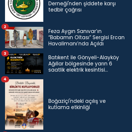
Derneği'nden şiddete karşı
tedbir çağrısı
2
Feza Aygın Sanıvar’ın
“Babamın Oltası” Sergisi Ercan
Havalimanı’nda Açıldı
3
Batıkent ile Gönyeli-Alayköy
Ağıllar bölgesinde yarın 6
saatlik elektrik kesintisi…
4
Boğaziçi'ndeki açılış ve
kutlama etkinliği