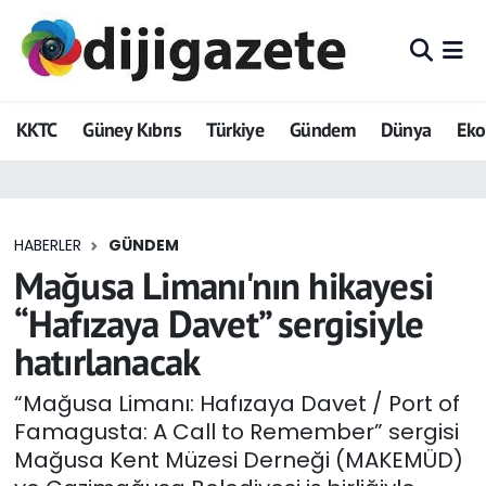
ADVERTORIAL
Hava Durumu
KKTC
Güney Kıbrıs
Türkiye
Gündem
Dünya
Ek
Dijigazete
Trafik Durumu
Dünya
Süper Lig Puan Durumu ve Fikstür
HABERLER
GÜNDEM
Eğitim
Tüm Manşetler
Mağusa Limanı'nın hikayesi
Ekonomi
Son Dakika Haberleri
“Hafızaya Davet” sergisiyle
hatırlanacak
Foto Galeri
Haber Arşivi
“Mağusa Limanı: Hafızaya Davet / Port of
GEZİ
Famagusta: A Call to Remember” sergisi
Mağusa Kent Müzesi Derneği (MAKEMÜD)
Güncel