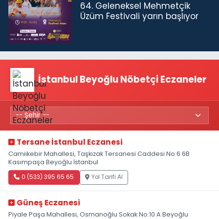
64. Geleneksel Mehmetçik
Üzüm Festivali yarın başlıyor
İstanbul Beyoğlu Nöbetçi Eczaneler
Tersane İstanbul Eczanesi
Camiikebir Mahallesi, Taşkızak Tersanesi Caddesi No:6 6B
Kasımpaşa Beyoğlu İstanbul
0 (533) 395 65 65
Yol Tarifi Al
Güneş Eczanesi
Piyale Paşa Mahallesi, Osmanoğlu Sokak No:10 A Beyoğlu