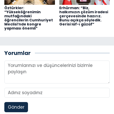
Öztürkler:
Erhürman: “Biz,
“Yükseköğrenimin
halkımızın çözüm iradesi
mutfağındaki
çerçevesinde hazırız.
öğrencilerin Cumhuriyet
Bunu açıkça söyledik.
Meclisi’nde kongre
Gerisi laf-ı güzaf”
yapması önemli”
Yorumlar
Gönder