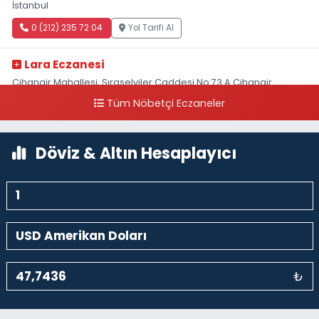
İstanbul
0 (212) 235 72 04
Yol Tarifi Al
Lara Eczanesi
Cihangir Mahallesi, Sıraselviler Caddesi No:73 A Cihangir
Beyoğlu İstanbul
Tüm Nöbetçi Eczaneler
0 (212) 293 90 86
Yol Tarifi Al
Döviz & Altın Hesaplayıcı
₺