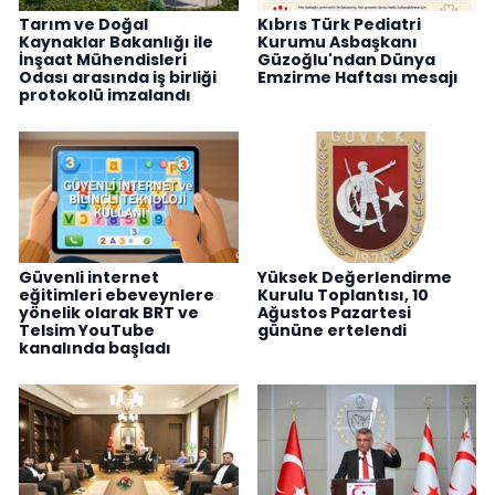
Tarım ve Doğal
Kıbrıs Türk Pediatri
Kaynaklar Bakanlığı ile
Kurumu Asbaşkanı
İnşaat Mühendisleri
Güzoğlu'ndan Dünya
Odası arasında iş birliği
Emzirme Haftası mesajı
protokolü imzalandı
Güvenli internet
Yüksek Değerlendirme
eğitimleri ebeveynlere
Kurulu Toplantısı, 10
yönelik olarak BRT ve
Ağustos Pazartesi
Telsim YouTube
gününe ertelendi
kanalında başladı