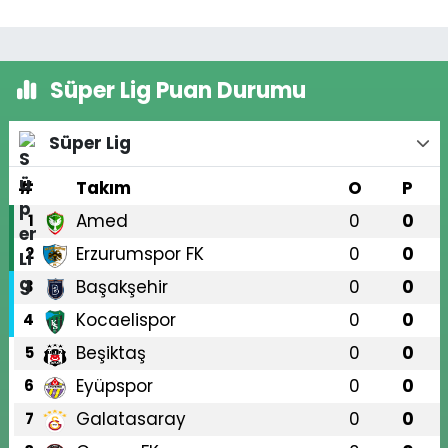
Süper Lig Puan Durumu
Süper Lig
#
Takım
O
P
Amed
0
0
1
Erzurumspor FK
0
0
2
Başakşehir
0
0
3
Kocaelispor
0
0
4
Beşiktaş
0
0
5
Eyüpspor
0
0
6
Galatasaray
0
0
7