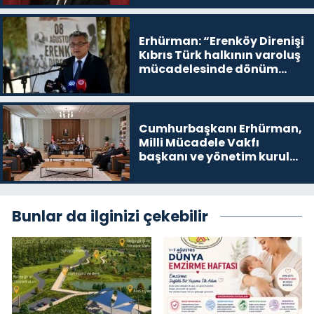
devam edeceğim’ dediği
yer
Erhürman: “Erenköy Direnişi
Kıbrıs Türk halkının varoluş
mücadelesinde dönüm
noktalarından biri”
Cumhurbaşkanı Erhürman,
Milli Mücadele Vakfı
başkanı ve yönetim kurulu
üyelerini kabul etti
Bunlar da ilginizi çekebilir