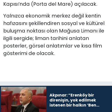
Kapısı’nda (Porta del Mare)
açılacak.
Yalnızca ekonomik merkez değil kentin
hafızasını şekillendiren sosyal ve kültürel
buluşma noktası olan Mağusa Limanı ile
ilgili
s
ergide; liman tarihini anlatan
posterler, görsel anlatımlar ve kısa film
gösterimi de olacak.
Akpınar: “Erenköy bir
direnişin, yok edilmek
istenen bir halkın ‘Ben
buradayım ve var olmaya