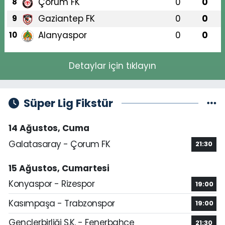
Çorum FK
0
0
8
Gaziantep FK
0
0
9
Alanyaspor
0
0
10
Detaylar için tıklayın
Süper Lig Fikstür
14 Ağustos, Cuma
Galatasaray - Çorum FK
21:30
15 Ağustos, Cumartesi
Konyaspor - Rizespor
19:00
Kasımpaşa - Trabzonspor
19:00
Gençlerbirliği S.K. - Fenerbahçe
21:30