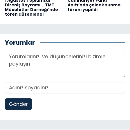
1 Ağustos Toplumsal
Cumhuriyet Parkı
Direniş Bayramı... TMT
Anıtı’nda çelenk sunma
Mücahitler Derneği’nde
töreni yapıldı
tören düzenlendi
Yorumlar
Gönder