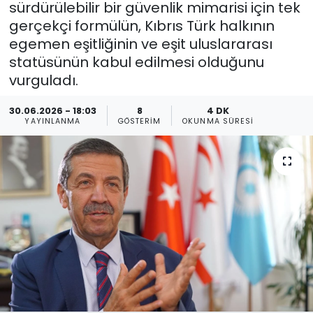
sürdürülebilir bir güvenlik mimarisi için tek
gerçekçi formülün, Kıbrıs Türk halkının
Gündem
egemen eşitliğinin ve eşit uluslararası
KKTC
statüsünün kabul edilmesi olduğunu
vurguladı.
KKTC YEREL SEÇİM 2018
30.06.2026 - 18:03
8
4 DK
YAYINLANMA
GÖSTERIM
OKUNMA SÜRESI
Kültür Sanat
Magazin
Moda
Nöbetçi Eczaneler
Otomobil Dünyası
Politika