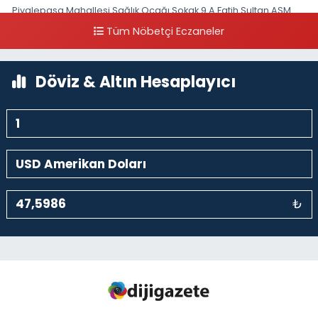
Piyalepaşa Mahallesi Sağlık Ocağı Sokak 9 A Fatih Sultan ASM
Yanı
Tüm Nöbetçi Eczaneler
0 (212) 297 30 13
Yol Tarifi Al
Döviz & Altın Hesaplayıcı
₺