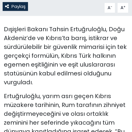
Paylaş
-
+
A
A
SAĞLIK
Dışişleri Bakanı Tahsin Ertuğruloğlu, Doğu
Spor
Akdeniz’de ve Kıbrıs’ta barış, istikrar ve
Teknoloji
sürdürülebilir bir güvenlik mimarisi için tek
gerçekçi formülün, Kıbrıs Türk halkının
TÜRKiYE
egemen eşitliğinin ve eşit uluslararası
statüsünün kabul edilmesi olduğunu
Video Galeri
vurguladı.
YAŞAM
Ertuğruloğlu, yarım asrı geçen Kıbrıs
Yazarlar
müzakere tarihinin, Rum tarafının zihniyet
değiştirmeyeceğini ve olası ortaklık
zeminini her seferinde yıkacağını tüm
dünyaya kanıtladığına işaret ederek, “Bu