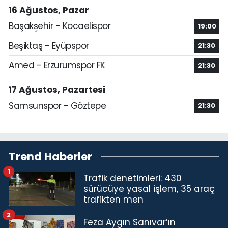
16 Ağustos, Pazar
Başakşehir - Kocaelispor
19:00
Beşiktaş - Eyüpspor
21:30
Amed - Erzurumspor FK
21:30
17 Ağustos, Pazartesi
Samsunspor - Göztepe
21:30
Trend Haberler
1
Trafik denetimleri: 430
sürücüye yasal işlem, 35 araç
trafikten men
2
Feza Aygın Sanıvar’ın