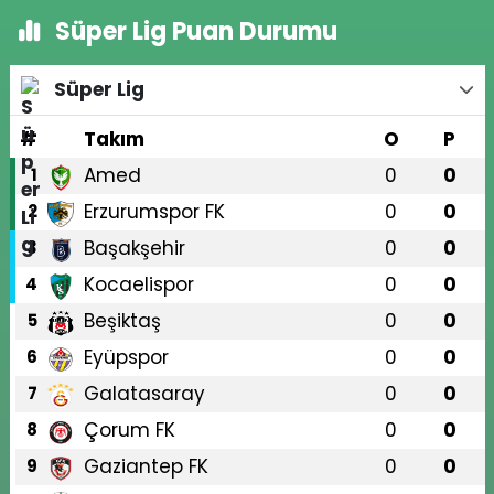
Süper Lig Puan Durumu
Süper Lig
#
Takım
O
P
Amed
0
0
1
Erzurumspor FK
0
0
2
Başakşehir
0
0
3
Kocaelispor
0
0
4
Beşiktaş
0
0
5
Eyüpspor
0
0
6
Galatasaray
0
0
7
Çorum FK
0
0
8
Gaziantep FK
0
0
9