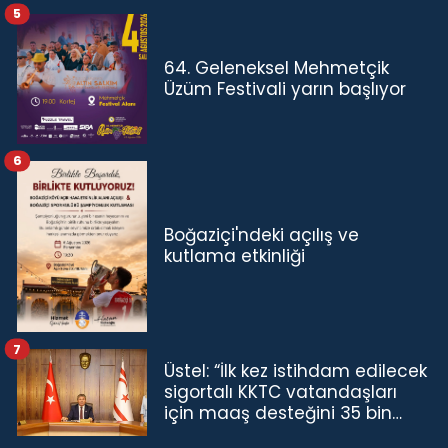
5
64. Geleneksel Mehmetçik
Üzüm Festivali yarın başlıyor
6
Boğaziçi'ndeki açılış ve
kutlama etkinliği
7
Üstel: “İlk kez istihdam edilecek
sigortalı KKTC vatandaşları
için maaş desteğini 35 bin
TL'ye çıkardık”