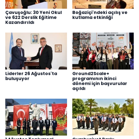
Çavuşoğlu: 30 Yeni Okul
Boğaziçi'ndeki açılış ve
ve 622 Derslik Eğitime
kutlama etkinliği
Kazandırıldı
Liderler 26 Ağustos'ta
Ground2Scale+
buluşuyor
programının ikinci
dönemi için başvurular
açıldı