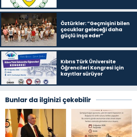
satışa çıkaracak
Öztürkler: “Geçmişini bilen
çocuklar geleceği daha
güçlü inşa eder”
Kıbrıs Türk Üniversite
Öğrencileri Kongresi için
kayıtlar sürüyor
Bunlar da ilginizi çekebilir