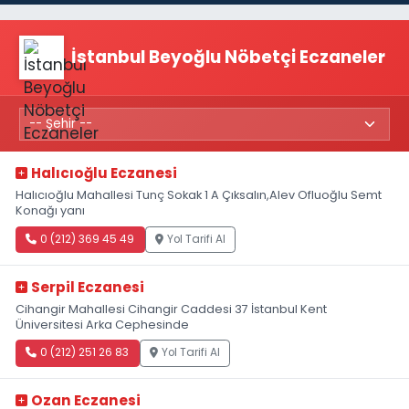
İstanbul Beyoğlu Nöbetçi Eczaneler
Halıcıoğlu Eczanesi
Halıcıoğlu Mahallesi Tunç Sokak 1 A Çıksalın,Alev Ofluoğlu Semt
Konağı yanı
0 (212) 369 45 49
Yol Tarifi Al
Serpil Eczanesi
Cihangir Mahallesi Cihangir Caddesi 37 İstanbul Kent
Üniversitesi Arka Cephesinde
0 (212) 251 26 83
Yol Tarifi Al
Ozan Eczanesi