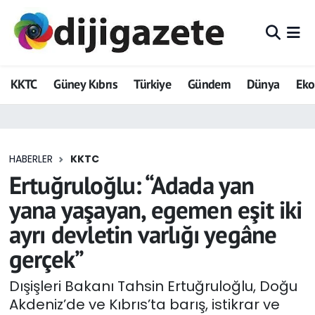
ADVERTORIAL
Hava Durumu
KKTC
Güney Kıbrıs
Türkiye
Gündem
Dünya
Ek
Dijigazete
Trafik Durumu
Dünya
Süper Lig Puan Durumu ve Fikstür
HABERLER
KKTC
Eğitim
Tüm Manşetler
Ertuğruloğlu: “Adada yan
Ekonomi
Son Dakika Haberleri
yana yaşayan, egemen eşit iki
ayrı devletin varlığı yegâne
Foto Galeri
Haber Arşivi
gerçek”
GEZİ
Dışişleri Bakanı Tahsin Ertuğruloğlu, Doğu
Akdeniz’de ve Kıbrıs’ta barış, istikrar ve
Güncel